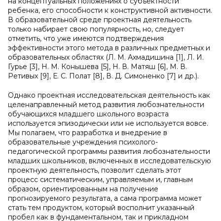
на концептуальных положениях о субъектности
ребенка, его способности к конструктивной активности.
В образовательной среде проектная деятельность
только набирает свою популярность, но, следует
отметить, что уже имеются подтверждения
эффективности этого метода в различных предметных и
образовательных областях (Л. М. Ахмадишина [1], Л. И.
Гурье [3], Н. М. Конышева [5], Н. В. Матяш [6], М. В.
Ретивых [9], Е. С. Полат [8], В. Д. Симоненко [7] и др.).
Однако проектная исследовательская деятельность как
целенаправленный метод развития любознательности
обучающихся младшего школьного возраста
используется эпизодически или не используется вовсе.
Мы полагаем, что разработка и внедрение в
образовательные учреждения психолого-
педагогической программы развития любознательности
младших школьников, включенных в исследовательскую
проектную деятельность, позволит сделать этот
процесс систематическим, управляемым и, главным
образом, ориентированным на получение
прогнозируемого результата, а сама программа может
стать тем продуктом, который восполнит указанный
пробел как в фундаментальном, так и прикладном