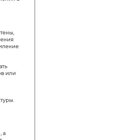
и
тены,
чения
силение
ать
ов или
туры.
 а