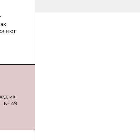
т
как
воляют
ред их
— № 49