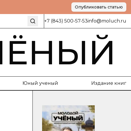
Опубликовать статью
+7 (843) 500-57-53
info@moluch.ru
ЧЁНЫЙ
Юный ученый
Издание книг