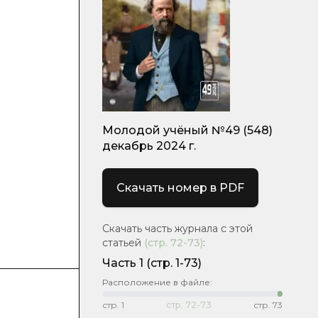
Молодой учёный №49 (548)
декабрь 2024 г.
Скачать номер в PDF
Скачать часть журнала с этой
статьей
(стр.
72-73
)
:
Часть 1
(стр. 1-73)
Расположение в файле:
стр.
1
стр.
72-73
стр.
73