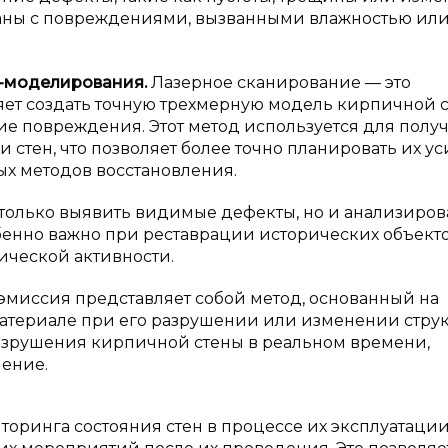
язаны с повреждениями, вызванными влажностью ил
D-моделирования.
Лазерное сканирование — это
яет создать точную трехмерную модель кирпичной с
е повреждения. Этот метод используется для полу
 стен, что позволяет более точно планировать их у
х методов восстановления.
только выявить видимые дефекты, но и анализиров
обенно важно при реставрации исторических объект
ической активности.
эмиссия представляет собой метод, основанный на
материале при его разрушении или изменении струк
разрушения кирпичной стены в реальном времени,
нение.
оринга состояния стен в процессе их эксплуатации,