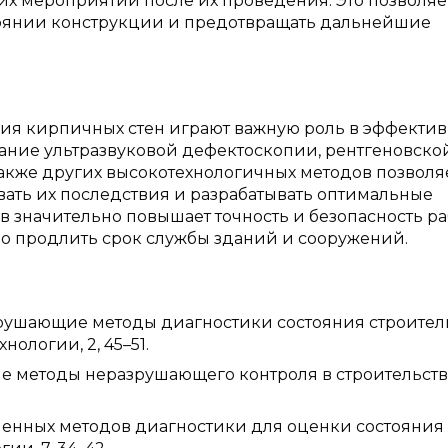
х мероприятий после их проведения. Это позволяе
тоянии конструкции и предотвращать дальнейшие
ия кирпичных стен играют важную роль в эффекти
ание ультразвуковой дефектоскопии, рентгеновско
акже других высокотехнологичных методов позволя
вать их последствия и разрабатывать оптимальные
 значительно повышает точность и безопасность ра
о продлить срок службы зданий и сооружений.
Неразрушающие методы диагностики состояния строите
ологии, 2, 45–51.
енные методы неразрушающего контроля в строительстве
ременных методов диагностики для оценки состояния