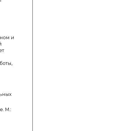
т
вном и
й
ет
боты,
льных
. М.: