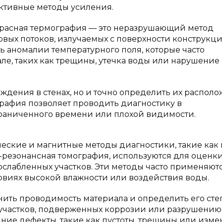
ективные методы усиления.
расная термография — это неразрушающий метод
вых потоков, излучаемых с поверхности конструкци
аномалии температурного поля, которые часто
ле, таких как трещины, утечка воды или нарушение
еждения в стенах, но и точно определить их распол
рафия позволяет проводить диагностику в
граниченного времени или плохой видимости.
еские и магнитные методы диагностики, такие как
-резонансная томография, используются для оценк
слабленных участков. Эти методы часто применяют
овиях высокой влажности или воздействия воды.
нить проводимость материала и определить его сте
 участков, подверженных коррозии или разрушению
ие дефекты, такие как пустоты, трещины или изме