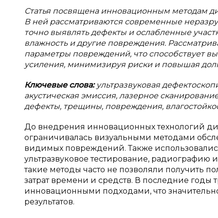
Статья посвящена инновационным методам диа
В ней рассматриваются современные неразру
точно выявлять дефекты и ослабленные участк
влажность и другие повреждения. Рассматри
параметры повреждений, что способствует в
усиления, минимизируя риски и повышая долг
Ключевые слова:
ультразвуковая дефектоскопи
акустическая эмиссия, лазерное сканировани
дефекты, трещины, повреждения, влагостойкос
До внедрения инновационных технологий диа
ограничивалась визуальными методами обсле
видимых повреждений. Также использовали
ультразвуковое тестирование, радиографию и
такие методы часто не позволяли получить п
затрат времени и средств. В последние годы
инновационными подходами, что значительно
результатов.