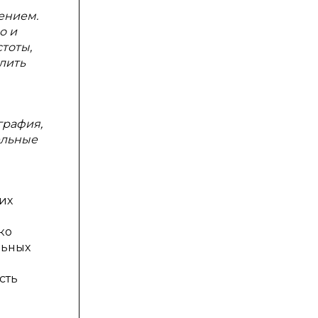
ением.
о и
тоты,
лить
графия,
ельные
их
ко
льных
сть