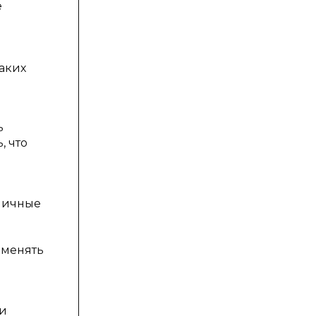
е
таких
ь
, что
пичные
зменять
ки