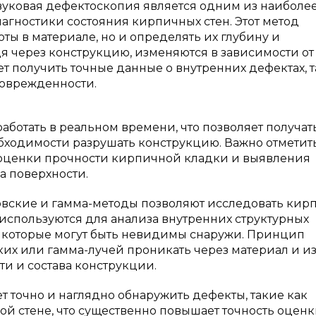
вуковая дефектоскопия является одним из наиболе
гностики состояния кирпичных стен. Этот метод
ты в материале, но и определять их глубину и
дя через конструкцию, изменяются в зависимости от
ет получить точные данные о внутренних дефектах, 
поврежденности.
ботать в реальном времени, что позволяет получат
бходимости разрушать конструкцию. Важно отметить
 оценки прочности кирпичной кладки и выявления
а поверхности.
овские и гамма-методы позволяют исследовать кир
 используются для анализа внутренних структурных
, которые могут быть невидимы снаружи. Принцип
ких или гамма-лучей проникать через материал и и
ти и состава конструкции.
т точно и наглядно обнаружить дефекты, такие как
ой стене, что существенно повышает точность оцен