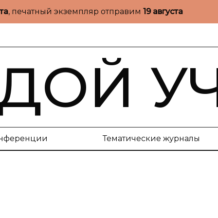
ста
, печатный экземпляр отправим
19 августа
ДОЙ У
нференции
Тематические журналы