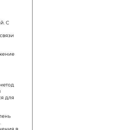
й. С
 связи
ожение
 метод
и
ся для
пень
.
нения в