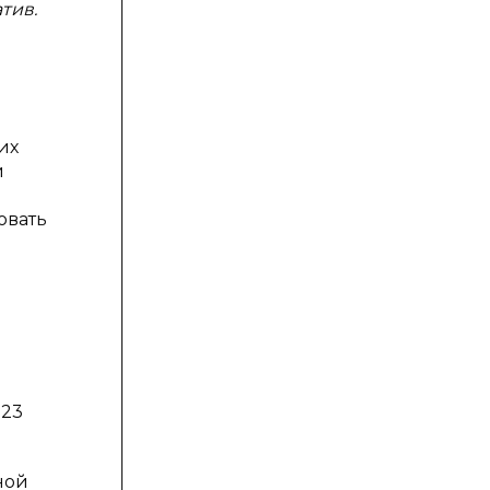
тив.
их
и
овать
023
ной