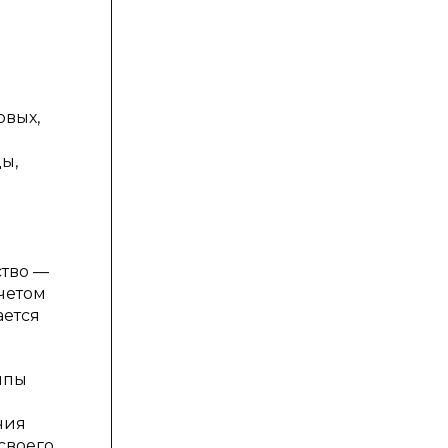
.
рвых,
ы,
и
ство —
четом
ается
ипы
чия
своего