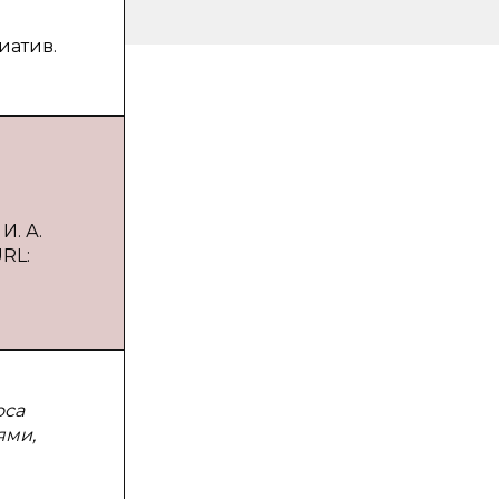
иатив.
И. А.
URL:
оса
ями,