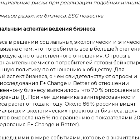
нциальные риски при реализации подобных инициа
чивое развитие бизнеса, ESG повестка
иальным аспектам ведения бизнеса.
неса в решении социальных, экологически и этическ
язана с тем, что потребитель все в большей степен
продукта, но ответственного отношения. Опросы в
о значительное число потребителей готовы бойкотир
енную политику по отношению к обществу. Для
й аспект бизнеса, о чем свидетельствуют опросы и
 исследования E+ Change и Better об отношении
твенному бизнесу выяснилось, что 70 % опрошенных
ренды [1]. При чем динамика заинтересованности
а растет от года к году. Около 86 % россиян видят
альных и экологических проектов от бизнеса, доля
в выросла на 6 % по сравнению с показателями 2
едования E+ Change и Better).
оизошедшими в мире событиями, которые в значитель