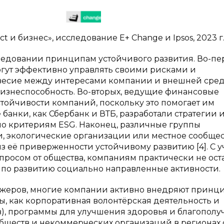
t и бизнес», исследование E+ Change и Ipsos, 2023 г
ледовании принципам устойчивого развития. Во-пе
огут эффективно управлять своими рисками и
овесие между интересами компании и внешней сред
изнеспособность. Во-вторых, ведущие финансовые
тойчивости компаний, поскольку это помогает им
 банки, как Сбербанк и ВТБ, разработали стратегии 
о критериям ESG. Наконец, различные группы
и, экологические организации или местное сообще
 её приверженности устойчивому развитию [4]. С у
просом от общества, компаниям практически не ост
ю по развитию социально направленные активности.
жеров, многие компании активно внедряют принц
ы, как корпоративная волонтёрская деятельность и
в), программы для улучшения здоровья и благополу
обществ и некоммерческих организаций в регионах 