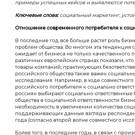
примеры успешных кейсов и выявляются поте
Ключевые слова:
социальный маркетинг, устой
Отношение современного потребителя к
соц
В последние год все больше растет роль биз
проблем общества. Во многом эта тенденция св
ожидает от бизнеса не только качественного 
различных европейских странах показали, чт
товары компаний, практикующих безответств
российского общества также важен социальны
исследования. Например, в ходе совместного
российского потребителя к социально ответс
россиян выбирают социально-ответственные б
общества в социальной ответственности бизнес
необходимость в увеличении количества соци
поддерживающих данные взгляды респонденто
года (согласно второй волне совместного иссл
Более того, в последние годы, в связи с пр