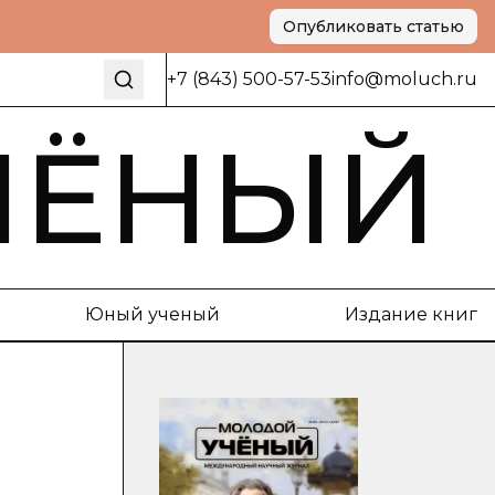
Опубликовать статью
+7 (843) 500-57-53
info@moluch.ru
ЧЁНЫЙ
Юный ученый
Издание книг