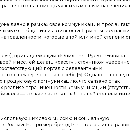
направленных на помощь уязвимым слоям населения 
уже давно в рамках свое коммуникации продвигаю
ачимые сообщения и активности. При чем компании
направленности, которые в той или иной степени о
 Dove), принадлежащий «Юнилевер Русь», выявила
воей миссией делать красоту источником уверенно
ан соответствующий портал с релевантными
ых с неуверенностью в себе [6]. Однако, в послед
продуктовую коммуникацию, что связано с так
 реалиях ограниченности коммуникации (отсутств
знеса — это как раз то, что в большей степени инт
о использующих свою миссию и социальную
а в России. Например, бренд Pedigree активно разви