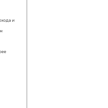
охода и
ом
рее