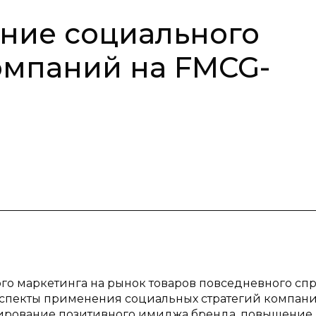
ние социального
омпаний на FMCG-
го маркетинга на рынок товаров повседневного сп
 аспекты применения социальных стратегий компан
мирование позитивного имиджа бренда, повышение