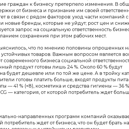
ие граждан к бизнесу претерпело изменения. В об
ержки от бизнеса и признание им своей ответствен
тет в связи с рядом факторов: уход части компаний с
 и новые бренды, которые не уйдут; рост цен и сни
руется запрос на социальную ответственность бизнес
ланием сохранения при этом рабочих мест.
 выяснилось, что по мнению половины опрошенных н
 устойчивых товаров. Важным вопросом является во
от современного бизнеса социальной ответственност
ный продукт готовы лишь 24 %. Около 60 % будут
на будет дешевле или по той же цене. А в тройку ка
бители готовы платить больше, входят продукты пит
ы — 41 % (+8), косметика и средства гигиены — 36 % [
MCG — категория, от которой потребитель ждет больш
оциально-направленных программ компаний оказыва
 потребитель ждет от бизнеса, что он будет брать на