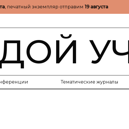
ста
, печатный экземпляр отправим
19 августа
ДОЙ У
нференции
Тематические журналы