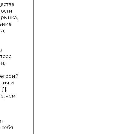
ществе
ности
 рынка,
жение
а;
а
прос
и,
тегорий
ания и
1].
е, чем
ет
 себя