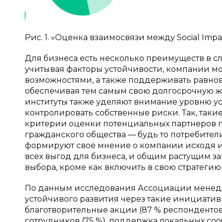
Рис. 1. «Оценка взаимосвязи между Social Impac
Для бизнеса есть несколько преимуществ в с
учитывая факторы устойчивости, компании м
возможностями, а также поддерживать равн
обеспечивая тем самым свою долгосрочную ж
институты также уделяют внимание уровню ус
контролировать собственные риски. Так, такие
критерии оценки потенциальных партнеров п
гражданского общества — будь то потребител
формируют своё мнение о компании исходя из
всех выгод для бизнеса, и общим растущим за
выбора, кроме как включить в свою стратеги
По данным исследования Ассоциации менед
устойчивого развития через такие инициатив
благотворительные акции (87 % респонденто
сотрудников (75 %), поддержка локальных со