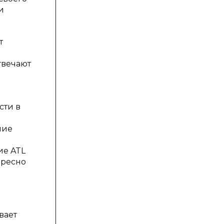
и
т
твечают
сти в
ние
ие ATL
ересно
вает