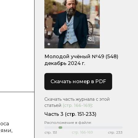
Молодой учёный №49 (548)
декабрь 2024 г.
Скачать номер в PDF
Скачать часть журнала с этой
статьей
(стр.
166-169
)
:
Часть 3
(стр. 151-233)
Расположение в файле:
роса
иями,
стр.
151
стр.
166-169
стр.
233