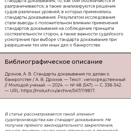
стандарта доказывания, то, как они обозначаются и
разграничиваются, а также анализируются решения
судов различных уровней, в которых применялись
стандарты доказывания. Результатом исследования
стали выводы о положительном влиянии применения
стандартов доказывания на соблюдение принципа
состязательности сторон, а также важности судейского
усмотрения при выборе стандарта доказывания при
разрешении тех или иных дел о банкротстве.
Библиографическое описание
Дронов, А. В. Стандарты доказывания по делам о
банкротстве / А. В. Дронов. — Текст : непосредственный
// Молодой ученый. — 2024. — № 48 (547). — С. 338-342.
— URL: https://moluch.ru/archive/547/119817.
В статье рассматривается такой элемент
судопроизводства как стандарт доказывания. Не
получив прямого законодательного закрепления,
данное понятие нашло свое отражение в правовой