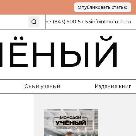
Опубликовать статью
+7 (843) 500-57-53
info@moluch.ru
ЧЁНЫЙ
Юный ученый
Издание книг