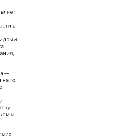
являет
ости в
я
видами
ка
ания,
ка —
на то,
о
е
ску.
ком и
емся