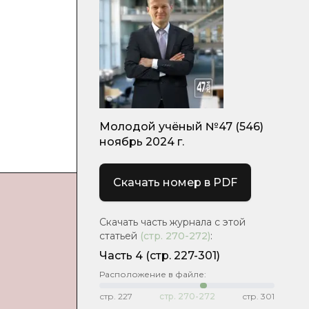
Молодой учёный №47 (546)
ноябрь 2024 г.
Скачать номер в PDF
Скачать часть журнала с этой
статьей
(стр.
270-272
)
:
Часть 4
(стр. 227-301)
Расположение в файле:
стр.
227
стр.
270-272
стр.
301