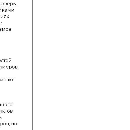
 сферы.
никами
виях
е
измов
остей
римеров
кивают
много
ктов.
ь
ров, но