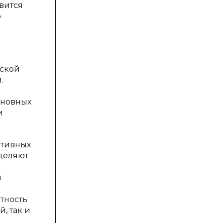
овится
о
еской
.
сновных
и
ативных
деляют
й
тность
, так и