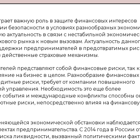
рает важную роль в защите финансовых интересов
ии безопасности в условиях разнообразных эконом
бую актуальность в связи с нестабильной экономиче
ового рынка к новым вызовам. Актуальность данно
оддержки предпринимателей в предотвратимых рис
 действенные страховые механизмы.
елей представляют собой финансовые риски, так к
яние на бизнес в целом. Разнообразие финансовых
редитные риски, требует от компании повышенного
й управления. Необходимость это еще более
кие события и международные конфликты способны о
лютные риски, непосредственно влияя на финансов
меняющейся экономической обстановки наблюдаетс
ектах предпринимательства. С 2014 года в России 
 риска ликвидности, вызванный политическими фак