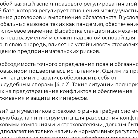
обой важный аспект правового регулирования этой
базе, которая регулирует отношения между участ
ения договоров и выполнение обязательств. В усло
обальных вызовов, таких как пандемия, обеспечени
 ключевое значение. Выработка стандартных механ
ать недоразумений и служит надежной основой для
, в свою очередь, влияет на устойчивость страховых
ащению предпринимательских рисков.
еобходимость точного определения прав и обязанн
авовых норм подвергалась испытаниям. Одним из п
иях пандемии старались обезопасить себя от
к судебным спорам» [4, с.2]. Такие ситуации подчер
ых на предотвращение конфликтов и обеспечение
уживания и защиты их интересов.
ий для участников страхового рынка требует систе
ую базу, так и инструменты для разрешения конфли
ховыми компаниями и страхователями, должны быт
дполагает не только наличие нормативных регулято