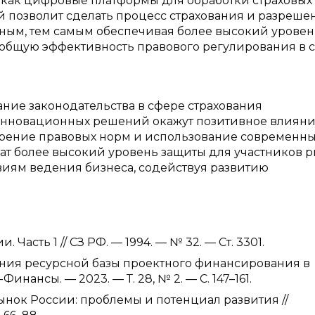
как цифровые платформы для обработки страховых
ий позволит сделать процесс страхования и разреше
тным, тем самым обеспечивая более высокий уровен
 общую эффективность правового регулирования в 
ние законодательства в сфере страхования
нновационных решений окажут позитивное влияни
ирение правовых норм и использование современн
ат более высокий уровень защиты для участников р
иям ведения бизнеса, содействуя развитию
сть 1 // СЗ РФ. — 1994. — № 32. — Ст. 3301.
ания ресурсной базы проектного финансирования в
ансы. — 2023. — Т. 28, № 2. — С. 147–161.
ынок России: проблемы и потенциал развития //