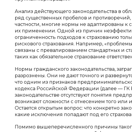
Анализ действующего законодательства в об
ряд существенных пробелов и противоречий, 
частности, многие нормы не адаптированы к 
их применении. Одной из причин неэффектив
ограниченность подходов к страхованию тол
рискового страхования. Например, «проблем
связаны с превалированием стандартных и ст
таких как обязательное страхование ответствен
Нормы гражданского законодательства, затр
разрознены. Они не дают точного и развернут
что одним из признаков предпринимательской д
кодекса Российской Федерации (далее — ГК РФ)
законодательстве отсутствуют понятия предп
возникают сложности с отнесением того или 
Остается открытым вопрос: что конкретно з
какие исключения попадают под его страхов
Помимо вышеперечисленного причины такого