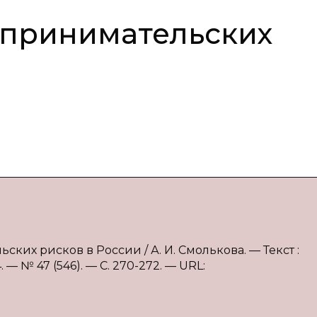
дпринимательских
ких рисков в России / А. И. Смолькова. — Текст :
 № 47 (546). — С. 270-272. — URL: