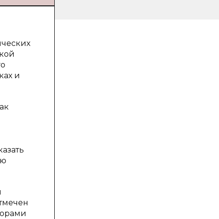
ических
ской
го
ках и
ак
казать
ую
я
отмечен
торами