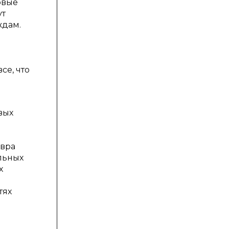
овые
ут
ждам.
се, что
вых
евра
ельных
х
тях