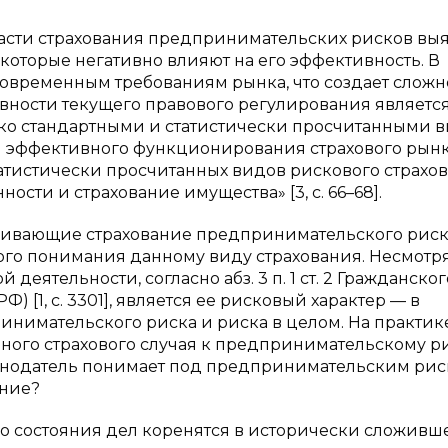
ласти страхования предпринимательских рисков вы
которые негативно влияют на его эффективность. В
современным требованиям рынка, что создает сложн
ности текущего правового регулирования являетс
ько стандартными и статистически просчитанными 
ы эффективного функционирования страхового рын
атистически просчитанных видов рискового страхов
ности и страхование имущества» [3, с. 66–68].
агивающие страхование предпринимательского рис
ого понимания данному виду страхования. Несмотря 
еятельности, согласно абз. 3 п. 1 ст. 2 Гражданског
 [1, с. 3301], является ее рисковый характер — в
ринимательского риска и риска в целом. На практик
иного страхового случая к предпринимательскому ри
аконодатель понимает под предпринимательским рис
ание?
 состояния дел коренятся в исторически сложивш