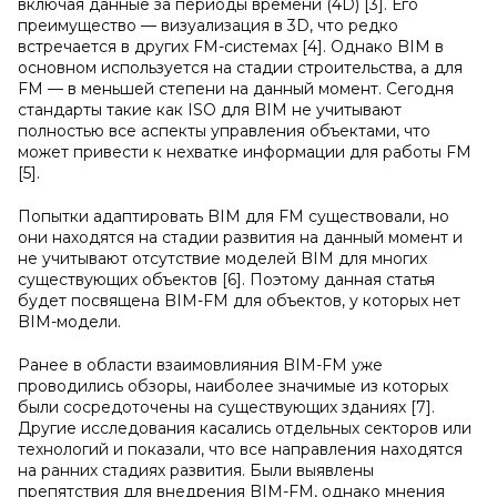
включая данные за периоды времени (4D) [3]. Его
преимущество — визуализация в 3D, что редко
встречается в других FM-системах [4]. Однако BIM в
основном используется на стадии строительства, а для
FM — в меньшей степени на данный момент. Сегодня
стандарты такие как ISO для BIM не учитывают
полностью все аспекты управления объектами, что
может привести к нехватке информации для работы FM
[5].
Попытки адаптировать BIM для FM существовали, но
они находятся на стадии развития на данный момент и
не учитывают отсутствие моделей BIM для многих
существующих объектов [6]. Поэтому данная статья
будет посвящена BIM-FM для объектов, у которых нет
BIM-модели.
Ранее в области взаимовлияния BIM-FM уже
проводились обзоры, наиболее значимые из которых
были сосредоточены на существующих зданиях [7].
Другие исследования касались отдельных секторов или
технологий и показали, что все направления находятся
на ранних стадиях развития. Были выявлены
препятствия для внедрения BIM-FM, однако мнения