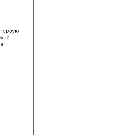
 первую
ожно
 в