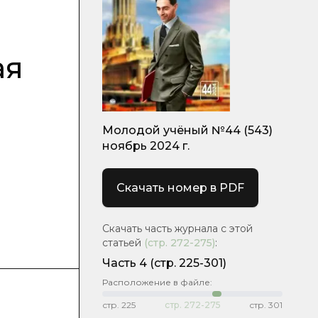
ая
Молодой учёный №44 (543)
ноябрь 2024 г.
Скачать номер в PDF
Скачать часть журнала с этой
статьей
(стр.
272-275
)
:
Часть 4
(стр. 225-301)
Расположение в файле:
стр.
225
стр.
272-275
стр.
301