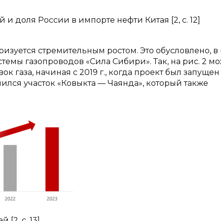
 и доля России в импорте нефти Китая [2, c. 12]
ризуется стремительным ростом. Это обусловлено, в
емы газопроводов «Сила Сибири». Так, на рис. 2 м
 газа, начиная с 2019 г., когда проект был запущен
ючился участок «Ковыкта — Чаянда», который также
[2, c. 13]