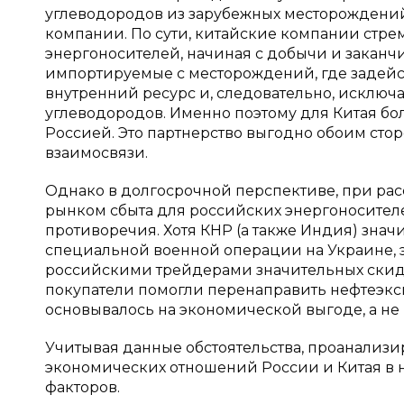
углеводородов из зарубежных месторождений,
компании. По сути, китайские компании стре
энергоносителей, начиная с добычи и заканчив
импортируемые с месторождений, где задейст
внутренний ресурс и, следовательно, исклю
углеводородов. Именно поэтому для Китая бо
Россией. Это партнерство выгодно обоим ст
взаимосвязи.
Однако в долгосрочной перспективе, при ра
рынком сбыта для российских энергоносител
противоречия. Хотя КНР (а также Индия) зна
специальной военной операции на Украине, э
российскими трейдерами значительных скидок
покупатели помогли перенаправить нефтеэксп
основывалось на экономической выгоде, а не 
Учитывая данные обстоятельства, проанализ
экономических отношений России и Китая в 
факторов.