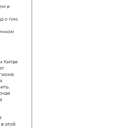
ем в
 о том,
менном
и Китая
ет
гионе.
х
рить
ючая
в
т
в этой