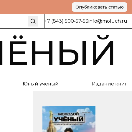
Опубликовать статью
+7 (843) 500-57-53
info@moluch.ru
ЧЁНЫЙ
Юный ученый
Издание книг