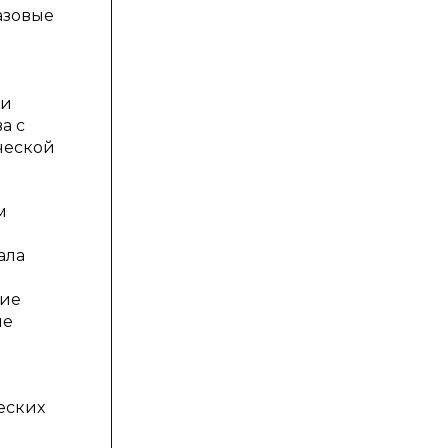
азовые
ми
а с
ческой
м
ала
м
кие
ие
еских