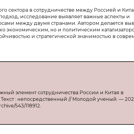
вого сектора в сотрудничестве между Россией и Кита
подход, исследование выявляет важные аспекты и
рсами между двумя странами. Автором делается выв
лько экономическим, но и политическим катализатор
тойчивостью и стратегической значимостью в совр
важный элемент сотрудничества России и Китая в
— Текст : непосредственный // Молодой ученый. — 20
rchive/543/118912.