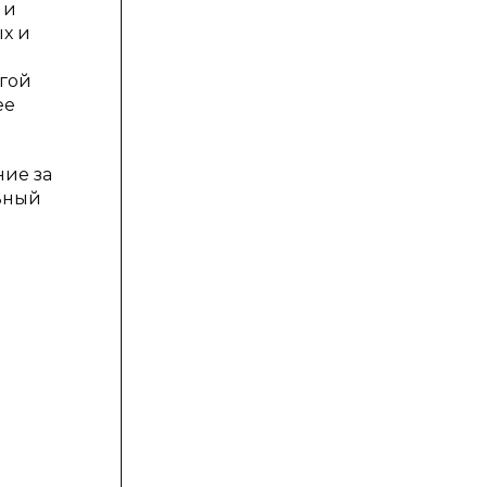
 и
х и
угой
ее
ние за
льный