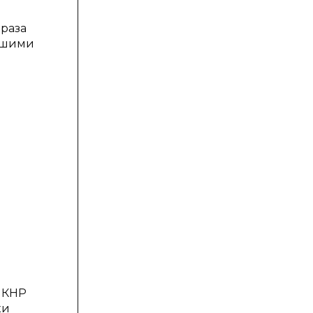
 раза
ейшими
о
 КНР
ки