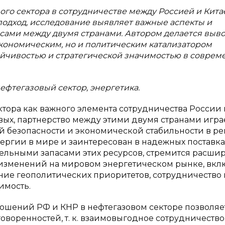
вого сектора в сотрудничестве между Россией и Кита
подход, исследование выявляет важные аспекты и
сами между двумя странами. Автором делается вывод
экономическим, но и политическим катализатором
ойчивостью и стратегической значимостью в совре
ефтегазовый сектор, энергетика.
ктора как важного элемента сотрудничества России 
ых, партнерство между этими двумя странами игра
 безопасности и экономической стабильности в ре
ергии в мире и заинтересован в надежных поставка
ительными запасами этих ресурсов, стремится расши
ом изменений на мировом энергетическом рынке, вкл
ние геополитических приоритетов, сотрудничество 
имость.
ошений РФ и КНР в нефтегазовом секторе позволяе
воренностей, т. к. взаимовыгодное сотрудничество 