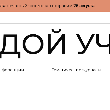
ста
, печатный экземпляр отправим
26 августа
ДОЙ У
нференции
Тематические журналы