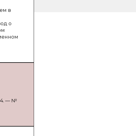
ем в
од о
ом
еменном
24. — №