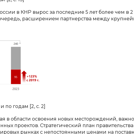
оссии в КНР вырос за последние 5 лет более чем в 2
вую очередь, расширением партнерства между крупн
по годам [2, c. 2]
ая в области освоения новых месторождений, важн
нных проектов. Стратегический план правительства
 мировых рынках с непостоянными ценами на постав