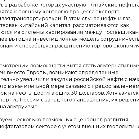
 в разработке которых участвуют китайские нефтег
мятся к полному контролю процесса экспорта
ая транспортировкой. В этом случае нефть и газ,
вован китайский капитал, рассматриваются как
чаются из системы квотирования между поставщика
лее выгодна инвестиционная модель сотрудничеств
оронам и способствует расширению торгово-экономи
ссмотрении возможности Китая стать альтернативны
ей вместо Европы, возникают определенные
чительно увеличили закупки российской нефти с нач
то в значительной мере связано с предоставление
 на нефть, достигающих 30 долларов. Хотя азиатс
орт из России с западного направления, их решен
на альтруизме.
ируем несколько возможных сценариев развития
нефтегазовом секторе с учетом внешних геополитич