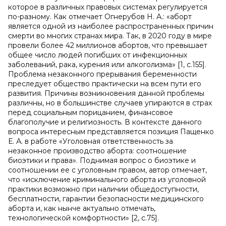
которое в различных правовых системах регулируется
по-разному. Как отмечает Огнерубов Н. А.: «аборт
является одной из наиболее распространенных причин
смерти во многих странах мира. Так, в 2020 году в мире
провели более 42 миллионов абортов, что превышает
общее число людей погибших от инфекционных
заболеваний, рака, курения или алкоголизма» [1, с.155].
Проблема незаконного прерывания беременности
преследует общество практически на всем пути его
развития. Причины возникновения данной проблемы
различны, но в большинстве случаев упираются в страх
перед социальным порицанием, финансовое
благополучие и религиозность. В контексте данного
вопроса интересным представляется позиция Пащенко
Е. А. в работе «Уголовная ответственность за
незаконное производство аборта: соотношение
биоэтики и права». Поднимая вопрос о биоэтике и
соотношении ее с уголовным правом, автор отмечает,
что «исключение криминального аборта из уголовной
практики возможно при наличии общедоступности,
бесплатности, гарантии безопасности медицинского
аборта и, как нынче актуально отмечать,
технологической комфортности» [2, с.75].