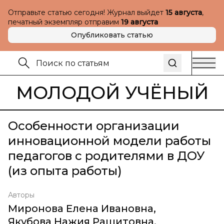
Отправьте статью сегодня! Журнал выйдет
15 августа
,
печатный экземпляр отправим
19 августа
Опубликовать статью
МОЛОДОЙ УЧЁНЫЙ
Особенности организации
инновационной модели работы
педагогов с родителями в ДОУ
(из опыта работы)
Авторы
Миронова Елена Ивановна
,
Якубова Нажия Рашитовна
,