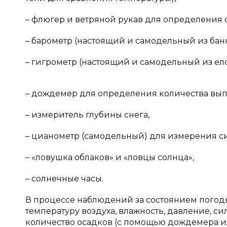
– флюгер и ветряной рукав для определения 
– барометр (настоящий и самодельный из ба
– гигрометр (настоящий и самодельный из е
– дождемер для определения количества вып
– измеритель глубины снега,
– цианометр (самодельный) для измерения с
– «ловушка облаков» и «ловцы солнца»,
– солнечные часы.
В процессе наблюдений за состоянием погод
температуру воздуха, влажность, давление, с
количество осадков (с помощью дождемера ил