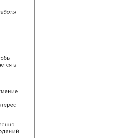
работы
тобы
ется в
 умение
нтерес
венно
людений