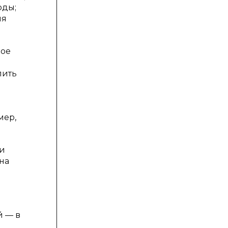
оды;
ля
ное
лить
мер,
ли
на
й — в