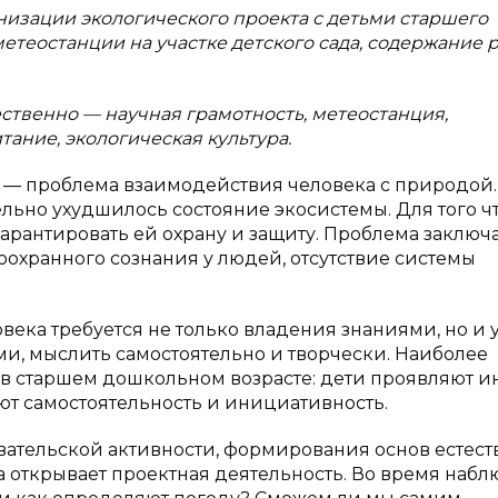
низации экологического проекта с детьми старшего
етеостанции на участке детского сада, содержание 
ественно — научная грамотность, метеостанция,
ание, экологическая культура.
 — проблема взаимодействия человека с природой.
ельно ухудшилось состояние экосистемы. Для того ч
арантировать ей охрану и защиту. Проблема заключа
оохранного сознания у людей, отсутствие системы
века требуется не только владения знаниями, но и
ми, мыслить самостоятельно и творчески. Наиболее
 в старшем дошкольном возрасте: дети проявляют и
т самостоятельность и инициативность.
ательской активности, формирования основ естест
 открывает проектная деятельность. Во время наб