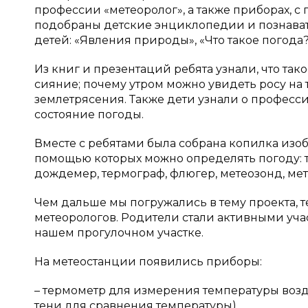
профессии «метеоролог», а также приборах, 
подобраны детские энциклопедии и познават
детей: «Явления природы», «Что такое погода?
Из книг и презентаций ребята узнали, что так
сияние; почему утром можно увидеть росу на т
землетрясения. Также дети узнали о професс
состояние погоды.
Вместе с ребятами была собрана копилка из
помощью которых можно определять погоду: т
дождемер, термограф, флюгер, метеозонд, мет
Чем дальше мы погружались в тему проекта, т
метеорологов. Родители стали активными уча
нашем прогулочном участке.
На метеостанции появились приборы:
– термометр для измерения температуры возду
тени для сравнения температуры),