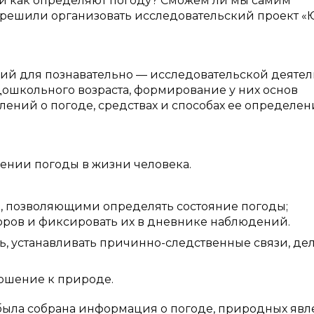
о и как определяют погоду? Сможем ли мы самим
ы решили организовать исследовательский проект 
вий для познавательно — исследовательской деяте
ошкольного возраста, формирование у них основ
лений о погоде, средствах и способах ее определен
ении погоды в жизни человека.
 позволяющими определять состояние погоды;
оров и фиксировать их в дневнике наблюдений.
ь, устанавливать причинно-следственные связи, де
ошение к природе.
 была собрана информация о погоде, природных явл