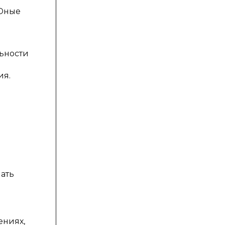
«Юные
льности
ия.
лать
ениях,