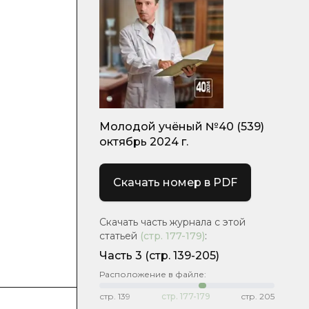
Молодой учёный №40 (539)
октябрь 2024 г.
Скачать номер в PDF
Скачать часть журнала с этой
статьей
(стр.
177-179
)
:
Часть 3
(стр. 139-205)
Расположение в файле:
стр.
139
стр.
177-179
стр.
205