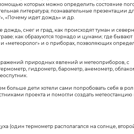
с помощью которых можно определить состояние пог
ельная литература; познавательные презентации д
», «Почему идет дождь» и др.
ое дождь, снег и град, как происходят туман и север
раве; как образуются торнадо и цунами; где бывают
ии «метеоролог» и о приборах, позволяющих опреде
ображений природных явлений и метеоприборов, с
ермометр, гидрометр, барометр, анемометр, облако
еоспутник.
ем больше дети хотели сами попробовать себя в ро
стниками проекта и помогли создать метеостанцию 
ха (один термометр располагался на солнце, второ