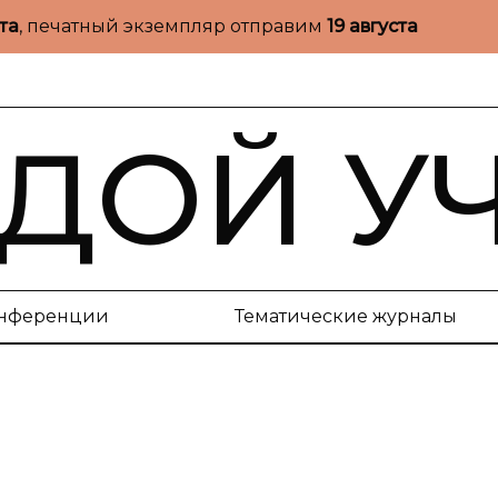
ста
, печатный экземпляр отправим
19 августа
ДОЙ У
нференции
Тематические журналы