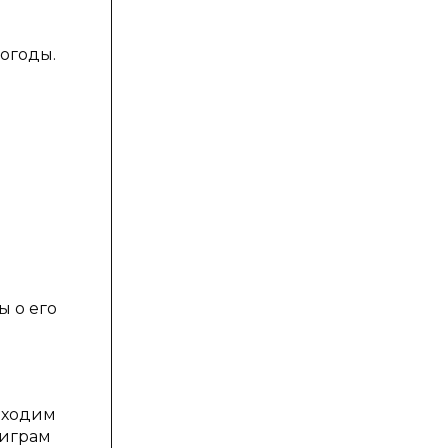
огоды.
ы о его
обходим
 играм