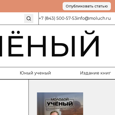
Опубликовать статью
+7 (843) 500-57-53
info@moluch.ru
ЧЁНЫЙ
Юный ученый
Издание книг