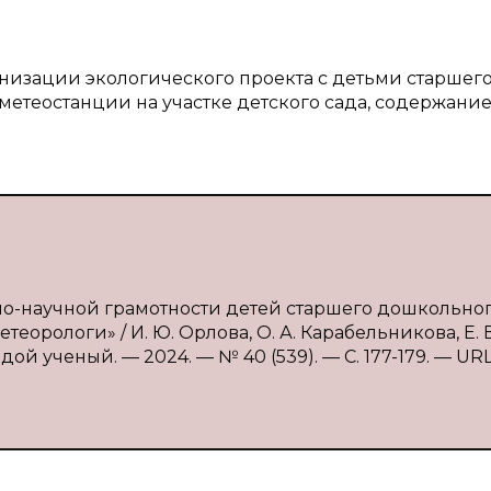
анизации экологического проекта с детьми старшег
метеостанции на участке детского сада, содержани
но-научной грамотности детей старшего дошкольно
орологи» / И. Ю. Орлова, О. А. Карабельникова, Е. В
ой ученый. — 2024. — № 40 (539). — С. 177-179. — URL