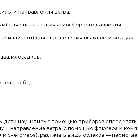
силы и направления ветра,
нки) для определения атмосферного давления
ловой шишки) для определения влажности воздуха,
авших осадков,
иневы неба,
ы дети научились с помощью приборов определять
илу и направление ветра (с помощью флюгера и компа
и снегомера), различать виды облаков — перистые