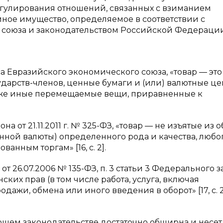
егулирования отношений, связанных с взиманием
иное имущество, определяемое в соответствии с
 союза и законодательством Российской Федераци
кса Евразийского экономического союза, «товар — эт
дарств-членов, ценные бумаги и (или) валютные це
акже иные перемещаемые вещи, приравненные к
кона от 21.11.2011 г. № 325-ФЗ, «товар — не изъятые из 
нной валюты) определенного рода и качества, любо
анным торгам» [16, с. 2].
а от 26.07.2006 № 135-ФЗ, п. 3 статьи 3 Федерального 
нских прав (в том числе работа, услуга, включая
жи, обмена или иного введения в оборот» [17, с. 2], 
ющем законодательстве достаточно обширна и несет