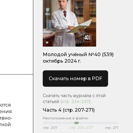
Молодой учёный №40 (539)
октябрь 2024 г.
Скачать номер в PDF
Скачать часть журнала с этой
статьей
(стр.
234-237
)
:
ются
Часть 4
(стр. 207-271)
сения
ивно-
Расположение в файле:
тной
стр.
207
стр.
234-237
стр.
271