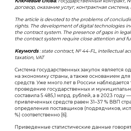
Ключевые слова:
государственный контракт, 
договор, оказание услуг, контрактная система
The article is devoted to the problems of concludi
rights. The development of digital technologies in
the contract system. The presence of gaps in legal
the contract system require close attention and 
Keywords
: state contract, № 44-FL, intellectual a
taxation, VAT
Система государственных закупок является о
на экономику страны, а также основанием дл
средств. Уже много лет в России наблюдаетс
проведение государственных и муниципальных
составила 5 485,1 млрд. рублей, а в 2023 году 
привлеченных средств равен 31–37 % ВВП стр
определения поставщиков (подрядчиков, исполн
%) соответственно [6].
Приведенные статистические данные говорят