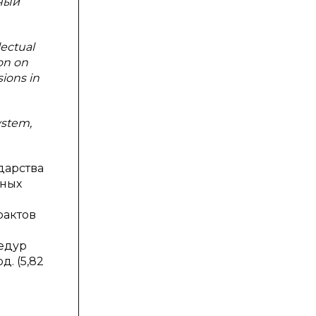
нный
lectual
ion on
sions in
system,
дарства
тных
рактов
цедур
. (5,82