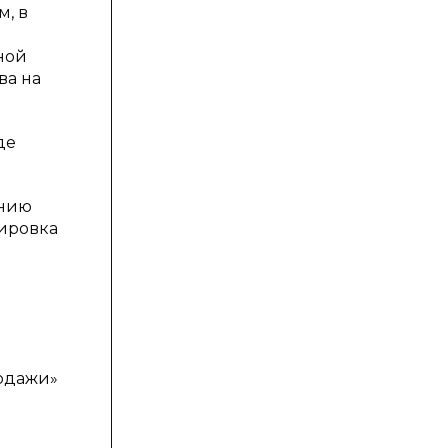
м, в
ной
ва на
де
ению
лировка
родажи»