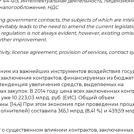
№ 44-ФЗ, интеллектуальная деятельность, лицензио
, налогообложение, НДС
ng government contracts, the subjects of which are intel
evitably leads to the need to amend the current legislat
 regulation is not always evident, however, existing omis
further improvement.
ctivity, license agreement, provision of services, contract 
дним из важнейших инструментов воздействия госу
я заключения контрактов, финансируемых из бюдже
я тенденция увеличения средств, выделяемых на
 закупок. В 2014 году цена всех заключенных конт
— уже 10 223,03 млрд. руб. (ЕИС). Общий объем
аны. [14,4] При этом экономия при проведении про
ителей) составила 365,1 млрд (8,41 %) и 439,59 млрд
 о существенном влиянии контрактов, заключенных