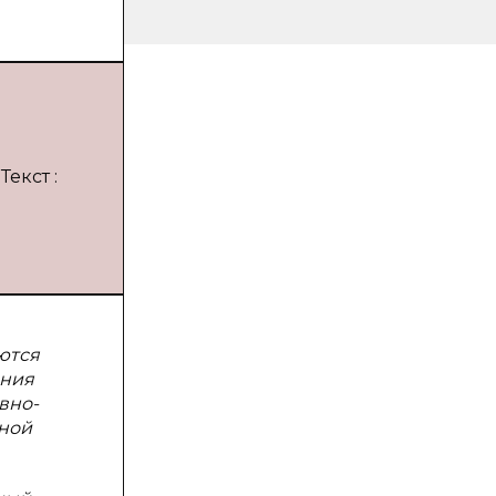
екст :
ются
ения
вно-
тной