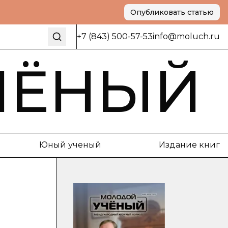
Опубликовать статью
+7 (843) 500-57-53
info@moluch.ru
ЧЁНЫЙ
Юный ученый
Издание книг