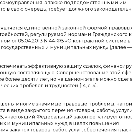
о самоуправления, а также подведомственными им
то в свою очередь, требует должного законодательн
я является единственной законной формой правовы
требностей, регулируемой нормами Гражданского 
ом от 05.04.2013 N 44-ФЗ «О контрактной системе в
ия государственных и муниципальных нужд» (далее —
еспечивать эффективную защиту сделок, финансир
ионную составляющую. Совершенствование этой сф
 более десяти лет, но на данном этапе можно сдел
ких пробелов и трудностей [14, c. 4].
решены многие значимые правовые проблемы, напри
 в виде закрытого перечня «товары, работы, услуги
4-ФЗ, «настоящий Федеральный закон регулирует отн
ных и муниципальных нужд в целях повышения
я закупок товаров, работ, услуг, обеспечения гласн