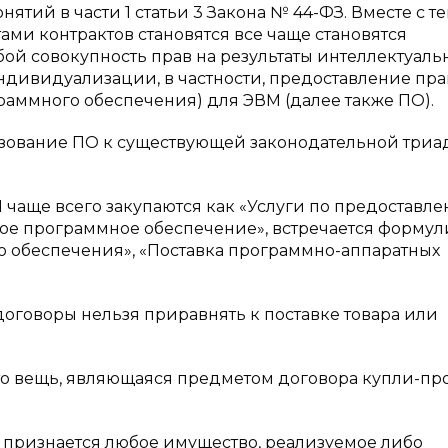
й в части 1 статьи 3 Закона № 44-ФЗ. Вместе с те
ми контрактов становятся все чаще становятся
ой совокупность прав на результаты интеллектуаль
ндивидуализации, в частности, предоставление пра
аммного обеспечения) для ЭВМ (далее также ПО).
ьзование ПО к существующей законодательной триа
 чаще всего закупаются как «Услуги по предоставл
ое программное обеспечение», встречается форму
о обеспечения», «Поставка программно-аппаратных
оговоры нельзя приравнять к поставке товара или
 — это вещь, являющаяся предметом договора купли-п
ом признается любое имущество, реализуемое либо