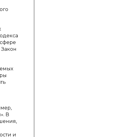
ого
х
кодекса
 сфере
 Закон
уемых
еры
ать
мер,
». В
ошения,
ости и