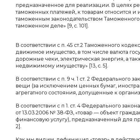
предназначенное для реализации. В целях р
таможенных платежей, к товарам относится и 
таможенным законодательством Таможенного
таможенном деле» [9, с. 101].
В соответствии с п. 45 ст.2 Таможенного коде
движимое имущество, в том числе валюта госу
дорожные чеки, электрическая энергия, а т
недвижимому имуществу» [13, с. 5].
В соответствии с п. 9 ч. 1 ст. 2 Федерального за
вещи (за исключением ценных бумаг, иностра
агрегатного состояния, допущенные к организов
В соответствии с п 1. ст. 4 Федерального закон
от 13.03.2006 № 38-ФЗ, «товар — объект гражда
финансовую услугу), предназначенный для прода
2].
Как мы видим, дефиниция «товар» в действу