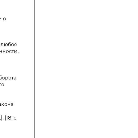
и о
о любое
нности,
оборота
го
закона
[18, с.