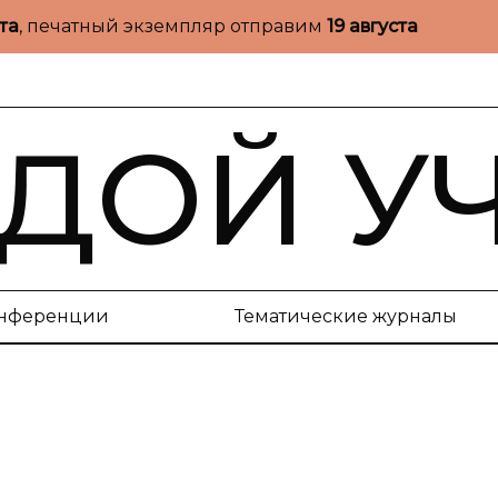
ста
, печатный экземпляр отправим
19 августа
ДОЙ У
нференции
Тематические журналы