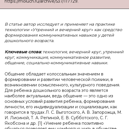
https://moluch.ru/archive/537/117729.
В статье автор исследует и применяет на практике
технологии «Утренний и вечерний круг» как средство
формирования коммуникативных навыков у детей
дошкольного возраста.
Ключевые слова:
технология, вечерний круг, утренний
круг, коммуникация, коммуникативное развитие,
общение, социально-коммуникативные навыки.
Общение обладает колоссальным значением в
формировании и развитии человеческой психики, в
возникновении осмысленного, культурного поведения.
Для ребенка дошкольного возраста это является
наиболее актуальным, ведь общение — это одно из
основных условий развития ребенка, формирования
личности, его индивидуализации и социализации, как
говорится в трудах Л. С. Выготского, А. В. Запорожца, М.
И. Лисиной, Т. А. Репиной, Е. В. Субботского, С. Г.
Якобсона и др. [1] «Умение ребенка позитивно
общаться позволяет ему комфортно жить в обществе