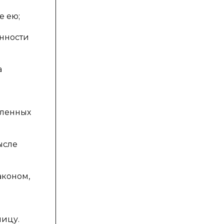
е ею;
енности
а
епленных
ысле
аконом,
лицу.