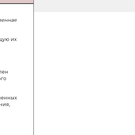
венная
щую их
лен
ого
ленных
ния,