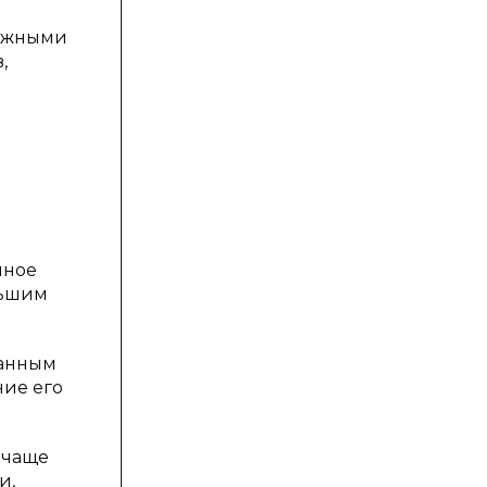
нежными
,
нное
льшим
данным
ние его
 чаще
и,