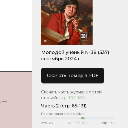
Молодой учёный №38 (537)
сентябрь 2024 г.
Скачать номер в PDF
Скачать часть журнала с этой
статьей
(стр.
102-104
)
:
. —
Часть 2
(стр. 65-131)
Расположение в файле:
стр.
65
стр.
102-104
стр.
131