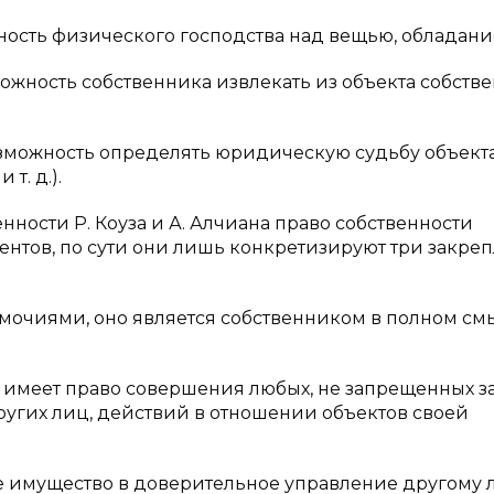
ность физического господства над вещью, обладани
можность собственника извлекать из объекта собств
озможность определять юридическую судьбу объект
т. д.).
нности Р. Коуза и А. Алчиана право собственности
лементов, по сути они лишь конкретизируют три закр
мочиями, оно является собственником в полном см
РФ, имеет право совершения любых, не запрещенных з
угих лиц, действий в отношении объектов своей
ое имущество в доверительное управление другому 