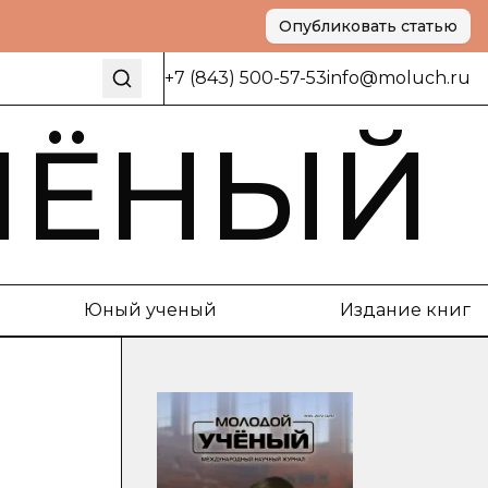
Опубликовать статью
+7 (843) 500-57-53
info@moluch.ru
ЧЁНЫЙ
Юный ученый
Издание книг