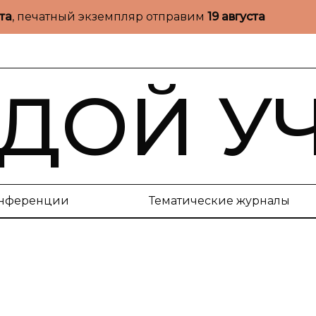
ста
, печатный экземпляр отправим
19 августа
ДОЙ У
нференции
Тематические журналы