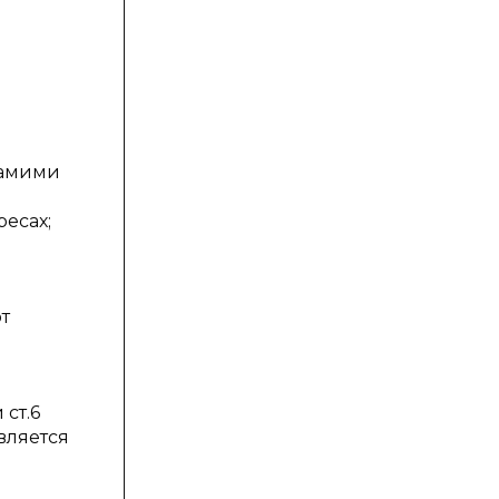
самими
есах;
т
ст.6
вляется