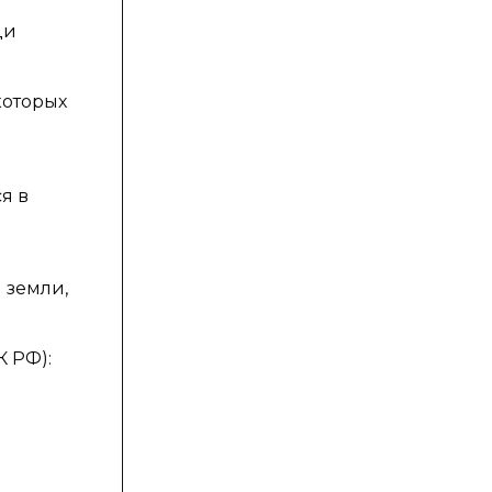
ди
которых
я в
 земли,
К РФ):