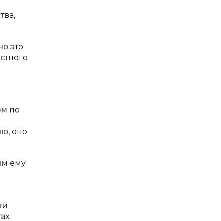
тва,
но это
астного
ом по
ю, оно
ым ему
ти
ах: