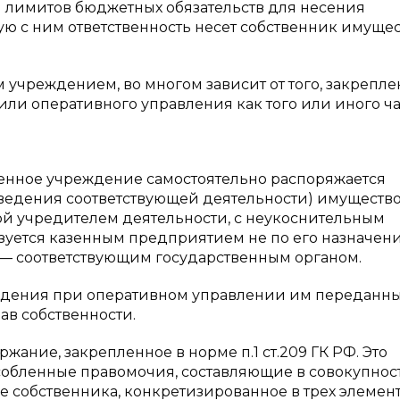
я лимитов бюджетных обязательств для несения
ю с ним ответственность несет собственник имущес
учреждением, во многом зависит от того, закрепле
или оперативного управления как того или иного ч
зенное учреждение самостоятельно распоряжается
ведения соответствующей деятельности) имуществ
ой учредителем деятельности, с неукоснительным
зуется казенным предприятием не по его назначени
 — соответствующим государственным органом.
ждения при оперативном управлении им переданн
ав собственности.
ржание, закрепленное в норме п.1 ст.209 ГК РФ. Это
собленные правомочия, составляющие в совокупнос
 собственника, конкретизированное в трех элемент