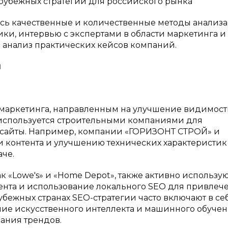
рубежных стратегий для российского рынка
ь качественные и количественные методы анализа
ики, интервью с экспертами в области маркетинга и
й анализ практических кейсов компаний.
ы
-маркетинга, направленным на улучшение видимост
 используется строительными компаниями для
 сайты. Например, компании «ГОРИЗОНТ СТРОЙ» и
 контента и улучшению технических характеристик
че.
 «Lowe's» и «Home Depot», также активно использую
тента и использование локального SEO для привлеч
рубежных странах SEO-стратегии часто включают в се
ние искусственного интеллекта и машинного обуче
ания трендов.