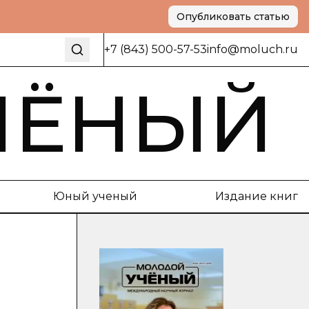
Опубликовать статью
+7 (843) 500-57-53
info@moluch.ru
ЧЁНЫЙ
Юный ученый
Издание книг