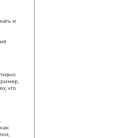
кать и
ные
ктивно
пример,
х, что
ь
 как
ики,