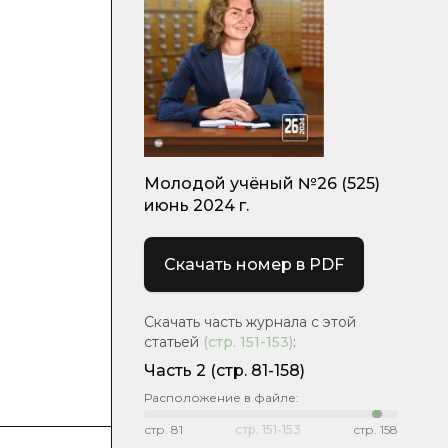
Молодой учёный №26 (525)
июнь 2024 г.
Скачать номер в PDF
Скачать часть журнала с этой
статьей
(стр.
151-153
)
:
Часть 2
(стр. 81-158)
Расположение в файле:
стр.
81
стр.
151-153
стр.
158