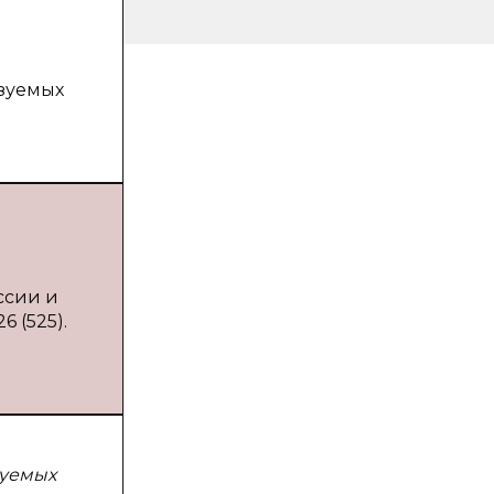
ьзуемых
ссии и
 (525).
зуемых