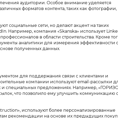
лечения аудитории. Особое внимание уделяется
зличных форматов контента, таких как фотографии,
ют социальные сети, но делают акцент на таких
kedIn. Например, компания «Skanska» использует Link
рофессионалов в области строительства. Кроме тог
рументы аналитики для измерения эффективности 
снове полученных данных.
рументом для поддержания связи с клиентами и
роительные компании используют email-рассылки д
х и специальных предложениях. Например, «ГОРИЗ
сылок, что позволило ему улучшить коммуникацию 
struction», используют более персонализированные
нтам рекомендации на основе их предыдущих покуп