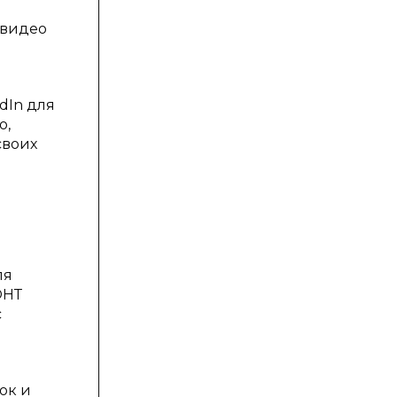
 видео
edIn для
о,
своих
ля
ОНТ
с
ок и