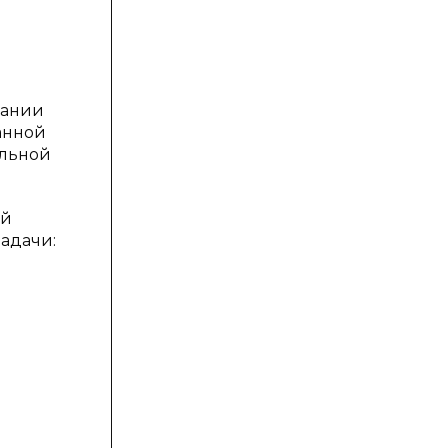
пании
анной
ельной
ой
адачи: