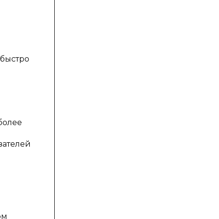
 быстро
более
вателей
ом