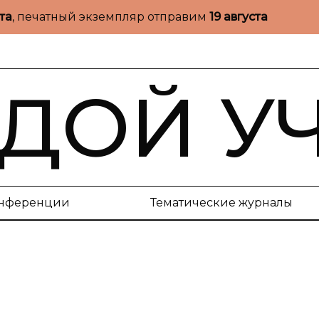
ста
, печатный экземпляр отправим
19 августа
ДОЙ У
нференции
Тематические журналы