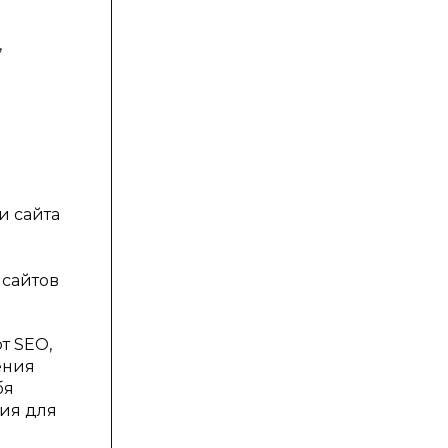
,
и сайта
 сайтов
т SEO,
ения
бя
ния для