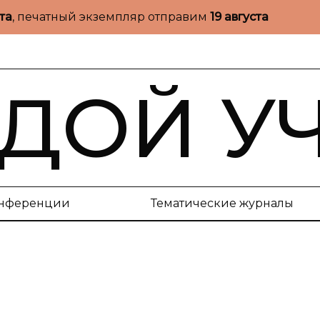
ста
, печатный экземпляр отправим
19 августа
ДОЙ У
нференции
Тематические журналы