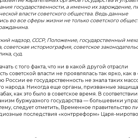
 развитие карательных органов государства и управ
ния государственности, а именно их зарождение, п
ческой власти советского общества. Ведь данные
ись во все сферы жизни не только советского общест
ражданина.
кий надзор, СССР, Положение, государственный мех
, советская историография, советское законодательс
ика, суд.
ть с того факта, что ни в какой другой отрасли
ть советской власти не проявлялась так ярко, как в
ю России ее государственность не знала таких масс
го народа. Никогда еще органы, призванные защища
бах, как это было в советское время. В соответствии
анизм буржуазного государства — большевики упр
ему, следует отметить, Временное правительство л
одиозные последствия «контрреформ» Царя-миротв