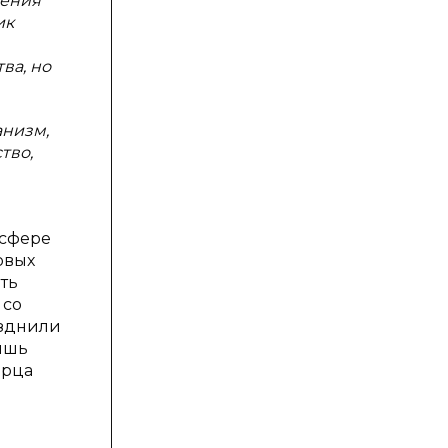
ления
ик
ва, но
анизм,
тво,
 сфере
овых
ть
 со
азднили
ишь
орца