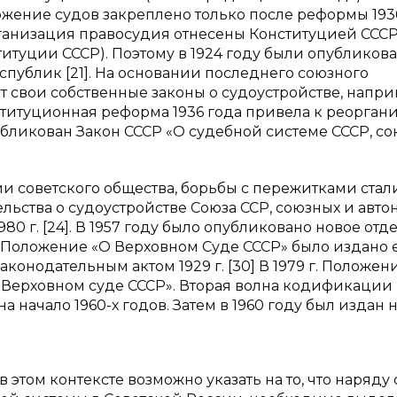
жение судов закреплено только после реформы 1936
ганизация правосудия отнесены Конституцией СССР
ституции СССР). Поэтому в 1924 году были опубликов
публик [21]. На основании последнего союзного
 свои собственные законы о судоустройстве, напри
ституционная реформа 1936 года привела к реорган
убликован Закон СССР «О судебной системе СССР, с
ии советского общества, борьбы с пережитками ста
ельства о судоустройстве Союза ССР, союзных и авт
980 г. [24]. В 1957 году было опубликовано новое отд
 Положение «О Верховном Суде СССР» было издано 
аконодательным актом 1929 г. [30] В 1979 г. Положен
 Верховном суде СССР». Вторая волна кодификации
 начало 1960-х годов. Затем в 1960 году был издан
, в этом контексте возможно указать на то, что наряду 