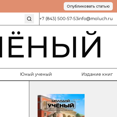
Опубликовать статью
+7 (843) 500-57-53
info@moluch.ru
ЧЁНЫЙ
Юный ученый
Издание книг