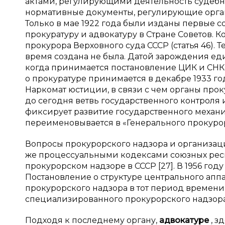
актами, регулирующими деятельность судебн
нормативные документы, регулирующие орган
Только в мае 1922 года были изданы первые
прокуратуру и адвокатуру в Стране Советов. 
прокурора Верховного суда СССР (статья 46). 
время создана не была. Датой зарождения еди
когда принимается постановление ЦИК и СНК 
о прокуратуре принимается в декабре 1933 год
Наркомат юстиции, в связи с чем органы проку
до сегодня ветвь государственного контроля и 
фиксирует развитие государственного механиз
переименовывается в «Генерального прокурор
Вопросы прокурорского надзора и организаци
же процессуальными кодексами союзных респу
прокурорском надзоре в СССР [27]. В 1956 го
Постановление о структуре центрального апп
прокурорского надзора в тот период времени
специализированного прокурорского надзора. 
Подходя к последнему органу,
адвокатуре
, з