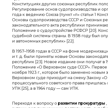
Конституциях других союзных республик поло
Регулирование основ судопроизводства и ор
года к ведению Союза (пункт «п» статьи 1 Кон
Основы судопроизводства СССР и Союзных рес
законодательного акта республики принимают
Положение о судоустройстве РСФСР [20]. Кон
судебной системы страны. В 1938 году был оп
и автономных республик» [22].
В 1957–1958 годах в СССР на фоне модернизац
и т. д. были приняты новые Основы законодат
республик [23]. Новое издание они получат в 1
Положение «О Верховном суде СССР». Первое
ноября 1923 г., которое было заменено новым з
Верховном суде приходит на смену Закону «О
процессуального советского права пришлась на
УПК [25], а в 1964 году — сам УПК.
Переходя к вопросу о
развитии прокуратуры