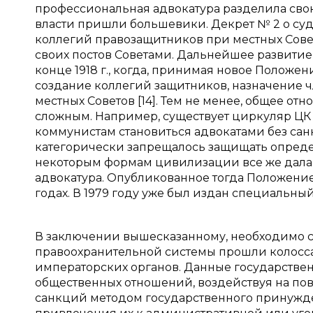
профессиональная адвокатура разделила сво
власти пришли большевики. Декрет № 2 о су
коллегий правозащитников при местных Совет
своих постов Советами. Дальнейшее развитие 
конце 1918 г., когда, принимая новое Положе
создание коллегий защитников, назначение ч
местных Советов [14]. Тем не менее, общее о
сложным. Например, существует циркуляр ЦК Р
коммунистам становиться адвокатами без сан
категорически запрещалось защищать опреде
некоторым формам цивилизации все же дала о
адвокатура. Опубликованное тогда Положение 
годах. В 1979 году уже был издан специальный 
В заключении вышесказанному, необходимо ск
правоохранительной системы прошли колосса
императорских органов. Данные государств
общественных отношений, воздействуя на по
санкций методом государственного принужд