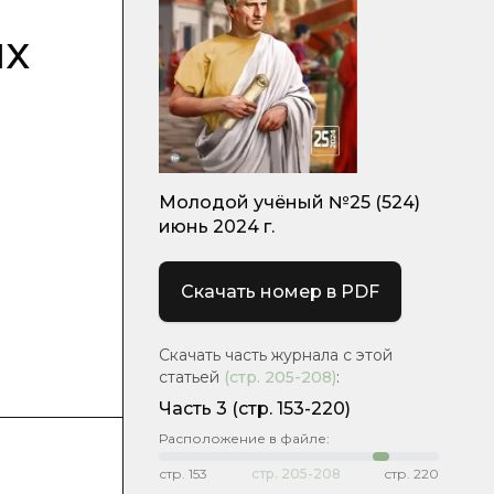
ых
Молодой учёный №25 (524)
июнь 2024 г.
Скачать номер в PDF
Скачать часть журнала с этой
статьей
(стр.
205-208
)
:
Часть 3
(стр. 153-220)
Расположение в файле:
стр.
153
стр.
205-208
стр.
220