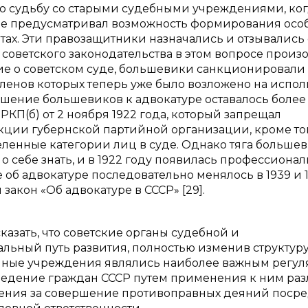
ю судьбу со старыми судебными учреждениями, ког
де предусматривал возможность формирования осо
ах. Эти правозащитники назначались и отзывались 
советского законодательства в этом вопросе произ
ние о советском суде, большевики санкционировали
ленов которых теперь уже было возложено на испо
тношение большевиков к адвокатуре оставалось более
КП(б) от 2 ноября 1922 года, который запрещал
кции губернской партийной организации, кроме тог
ленные категории лиц в суде. Однако тяга большев
 себе знать, и в 1922 году появилась профессионал
об адвокатуре последовательно менялось в 1939 и 
закон «Об адвокатуре в СССР» [29].
азать, что советские органы судебной и
льный путь развития, полностью изменив структур
енные учреждения являлись наиболее важным регул
ведение граждан СССР путем применения к ним ра
ения за совершение противоправных деяний поср