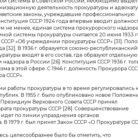
ой системы в Советской России, необходимо выдел
изационную деятельность прокуратуры и адвокату
 советские законы, учреждавшие профессиональную
Конституция СССР 1924 года впервые вводит должнос
Тем не менее, единая система прокурорского надзора
ной системы прокуратуры считается 20 июня 1933 г
СССР «Об учреждении прокуратуры СССР» [31]. Пол
а [32]. В 1936 г. образуется союзно-республиканский
ратуры входят в его состав, где образуют отдельную
надзора в России [26]. Конституция СССР 1936 г. тол
ма в этой сфере. С 1946 г. должность Прокурора СС
а СССР».
и работы прокуратуры в то время регулировались к
блик. В 1955 г. было опубликовано новое Положен
ду Президиум Верховного Совета СССР принял
арата прокуратуры СССР [28]. Совершенствование
 идет по линии упразднения органов
В 1979 г. был принят Закон СССР «О Прокуратуре СС
десь целесообразнее было бы отметить, что