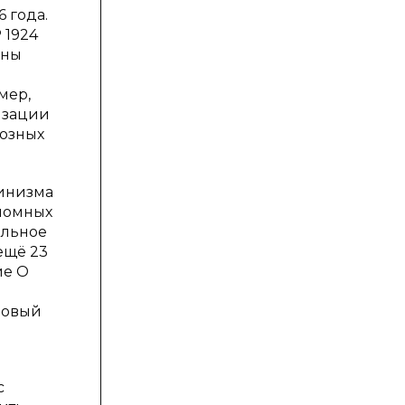
 года.
 1924
аны
мер,
изации
оюзных
линизма
ономных
ельное
ещё 23
ие О
 новый
с