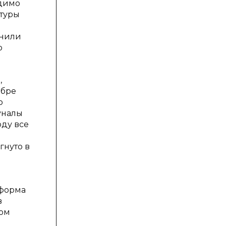
одимо
атуры
онили
о
,
абре
о
уналы
оду все
гнуто в
о
еформа
в
ном