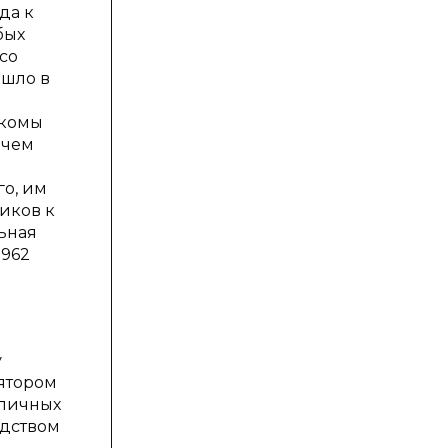
да к
бых
со
ошло в
лкомы
 чем
о, им
иков к
ьная
1962
у
ятором
зличных
едством