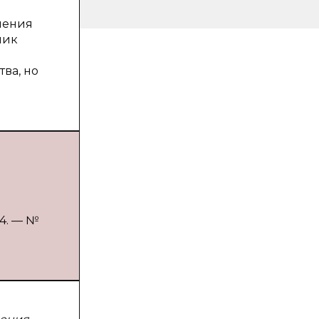
вления
пик
ва, но
24. — №