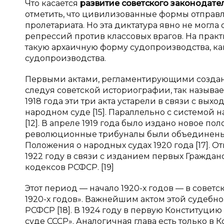
Что касается
развитие советского законодате
отметить, что цивилизованные формы отправ
пролетариата. Но эта диктатура явно не могл
репрессий против классовых врагов. На прак
такую архаичную форму судопроизводства, к
судопроизводства.
Первыми актами, регламентирующими создание
следуя советской историографии, так называемые
1918 года эти три акта устарели в связи с в
народном суде [15]. Параллельно с системо
[12]. В апреле 1919 года было издано новое по
революционные трибуналы были объединены 
Положения о народных судах 1920 года [17]. 
1922 году в связи с изданием первых Гражда
кодексов РСФСР. [19]
Этот период — начало 1920-х годов — в сове
1920-х годов». Важнейшим актом этой судебн
РСФСР [18]. В 1924 году в первую Конституци
суде СССР». Аналогичная глава есть только в 