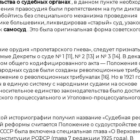
льства о
судебных органах
, в данном пункте необх
ления правосудия были препятствием на пути дикт
а обойтись без специального механизма проведения
тике большевики, ликвидировав «старый» суд, узак
ак
самосуд
. Это была оригинальная форма советског
 орудия «пролетарского гнева», следует признать
 Декреты о суде № 1 [11], № 2 [13] и № 3 [14]. В дек
ыходом общего кодифицированного акта — Положения 
й народных судов были созданы революционные триб
ложение о революционных трибуналах [16]. Но в 1921 г
в единую систему с народными судами на основе
Относительное единство законодательства было дости
нского процессуального и Уголовно-процессуальног
тской историографии получил название «Судебная р
ой реформы считается Положение о судоустройстве 
ю СССР была включена специальная глава «О Верхов
Конституции РСФСР (глава 7 редакции 1925 года). В