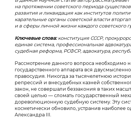
В данной научной статье автор рассматривает
на протяжении советского периода существова
развития и ликвидация как институтов полити
карательные органы советской власти вторгал
и в сферы личной жизни каждого советского г
Ключевые слова:
конституция СССР, прокурорс
единая система, профессиональная адвокатура
судебная реформа, РСФСР, адвокатура, республ
Рассмотрение данного вопроса необходимо нача
государственного аппарата вся двусмысленнос
правосудия. Никогда за тысячелетнюю истори
репрессий и внесудебных казней собственно
закон, не совершали беззакония в таких масшта
своей целью — сломать государственный мех
дореволюционную судебную систему. Эту сист
косметически обновило, устранив наиболее 
Александра III.