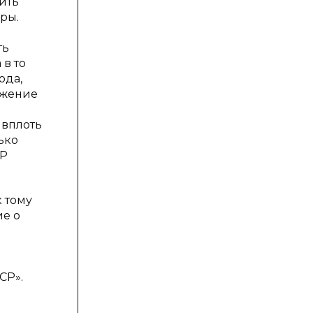
ить
ры.
ть
 в то
ода,
ожение
 вплоть
ько
СР
 тому
ие о
СР».