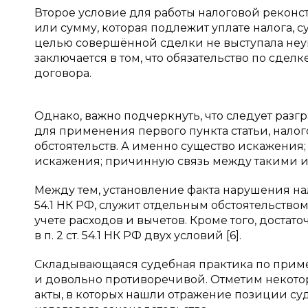
Второе условие для работы налоговой реконст
или сумму, которая подлежит уплате налога, с
целью совершённой сделки не выступала неупл
заключается в том, что обязательство по сд
договора.
Однако, важно подчеркнуть, что следует разгран
для применения первого пункта статьи, нало
обстоятельств. А именно существо искажения
искажения; причинную связь между такими 
Между тем, установление факта нарушения нал
54.1 НК РФ, служит отдельным обстоятельство
учете расходов и вычетов. Кроме того, доста
в п. 2 ст. 54.1 НК РФ двух условий [6].
Складывающаяся судебная практика по приме
и довольно противоречивой. Отметим некото
акты, в которых нашли отражение позиции су