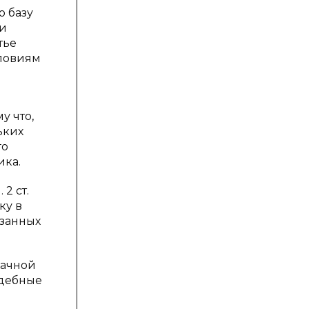
ю базу
ли
тье
словиям
у что,
ьких
го
ика.
2 ст.
ку в
азанных
начной
удебные