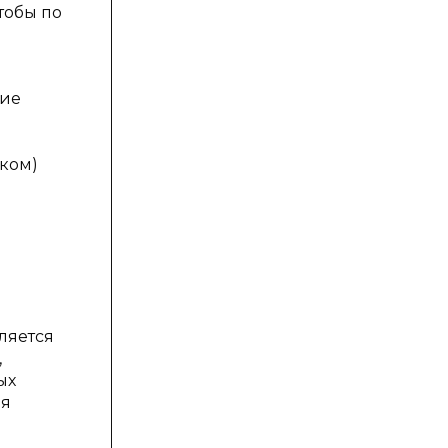
тобы по
ние
ском)
и
ляется
,
ых
ия