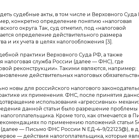
деть судебные акты, в том числе и Верховного Суда 
мер, конкретно определение понятию «налоговая
кого округа. Так, суд отметил, под «налоговой
ается определение действительного размера
 и их учета в целях налогообложения [3].
дебной практики Верховного Суда РФ, а также
налоговая служба России (далее — ФНС), где
овой реконструкции». Такими являются, например:
ановление действительных налоговых обязательств» 
ьно новы для российского налогового законодательс
рактике их применения. ФНС, после принятия данн
предотвращение использования «агрессивных» механ
введения данной статьи было разрешение проблемы
налогоплательщика. Кроме того, как отмечается в П
О рекомендациях по применению положений статьи 54
(далее — Письмо ФНС России N ЕД-4–9/22123@), в 
Первое — действия налогоплательщика, которые явл