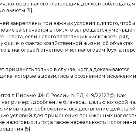
ия, которые налогоплательщик должен соблюдать, ч
е вычеты [5].
 ней закреплены три важных условия для того, чтобы
ловие заключается в том, что запрещается уменьше
е налога, если налогоплательщик «искажает» ряд
ющие: о фактах хозяйственной жизни; об объектах
ю в налоговой отчетности ил налоговом (бухгалтер
т применять только в случае, когда доказываются
щика, которые выразились в осознанном искажени
ится в Письме ФНС России N ЕД-4–9/22123@. Как
 например: «дробление бизнеса», целью которой яв
жимов налогообложения; осуществление действий
ание условий для применения пониженных налогов
кже налоговых льгот; а также нереальность исполнен
вершения [5].