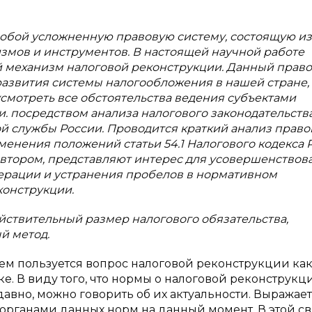
собой усложненную правовую систему, состоящую из
змов и инструментов. В настоящей научной работе
й механизм налоговой реконструкции. Данный прав
азвития системы налогообложения в нашей стране,
смотреть все обстоятельства ведения субъектами
. посредством анализа налогового законодательств
й службы России. Проводится краткий анализ право
енения положений статьи 54.1 Налогового кодекса 
автором, представляют интерес для усовершенствов
ерации и устранения пробелов в нормативном
конструкции.
йствительный размер налогового обязательства,
й метод.
 пользуется вопрос налоговой реконструкции как
ке. В виду того, что нормы о налоговой реконструкц
авно, можно говорить об их актуальности. Выражаетс
рганами данных норм на данный момент. В этой с