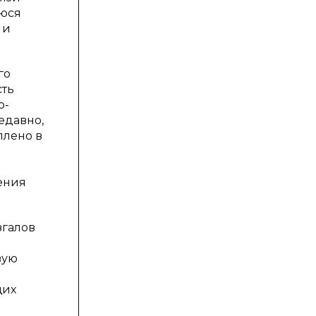
уюся
 и
го
сть
о-
едавно,
плено в
ения
згалов
вую
щих