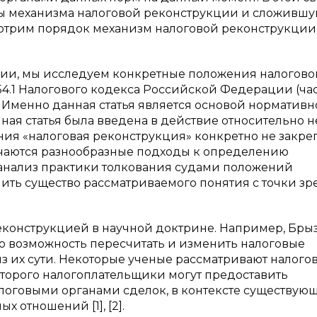
вы механизма налоговой реконструкции и сложивш
отрим порядок механизм налоговой реконструкции
кции, мы исследуем конкретные положения налогово
. 54.1 Налогового кодекса Российской Федерации (ча
Ф). Именно данная статья является основой нормативн
ная статья была введена в действие относительно н
ния «налоговая реконструкция» конкретно не закре
ечаются разнообразные подходы к определению
 анализ практики толкования судами положений
лить существо рассматриваемого понятия с точки зр
еконструкцией в научной доктрине. Например, Бры
это возможность пересчитать и изменить налоговые
з их сути. Некоторые ученые рассматривают налого
оторого налогоплательщики могут предоставить
логовыми органами сделок, в контексте существую
 отношений [1], [2].