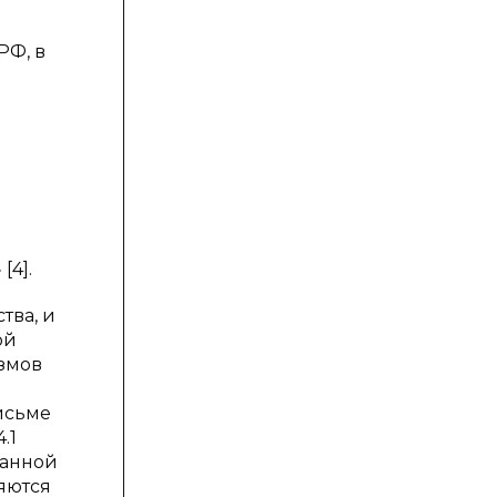
РФ, в
[4].
тва, и
ой
измов
исьме
.1
данной
яются