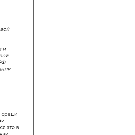
овой
а и
вой
РФ
ания
 среди
ии
я это в
вязи