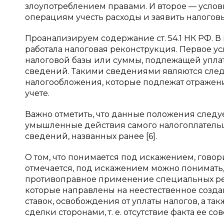
злоупотреблением правами. И второе — услов
операциям учесть расходы и заявить налоговы
Проанализируем содержание ст. 54.1 НК РФ. В
работала налоговая реконструкция. Первое ус
налоговой базы или суммы, подлежащей уплат
сведений. Такими сведениями являются следу
налогообложения, которые подлежат отражени
учете.
Важно отметить, что данные положения следуе
умышленные действия самого налогоплатель
сведений, названных ранее [6].
О том, что понимается под искажением, говор
отмечается, под искажением можно понимать,
противоправное применение специальных ре
которые направлены на неестественное созд
ставок, освобождения от уплаты налогов, а та
сделки сторонами, т. е. отсутствие факта ее со