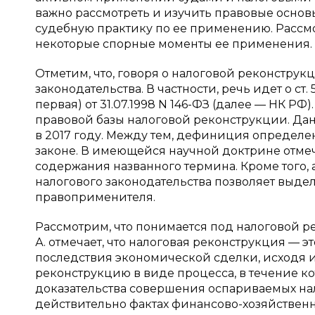
важно рассмотреть и изучить правовые осно
судебную практику по ее применению. Рассм
некоторые спорные моменты ее применения.
Отметим, что, говоря о налоговой реконстру
законодательства. В частности, речь идет о ст
первая) от 31.07.1998 N 146-ФЗ (далее — НК Р
правовой базы налоговой реконструкции. Дан
в 2017 году. Между тем, дефиниция определе
законе. В имеющейся научной доктрине отм
содержания названного термина. Кроме того,
налогового законодательства позволяет выде
правоприменителя.
Рассмотрим, что понимается под налоговой р
А. отмечает, что налоговая реконструкция — 
последствия экономической сделки, исходя и
реконструкцию в виде процесса, в течение к
доказательства совершения оспариваемых на
действительно фактах финансово-хозяйственных