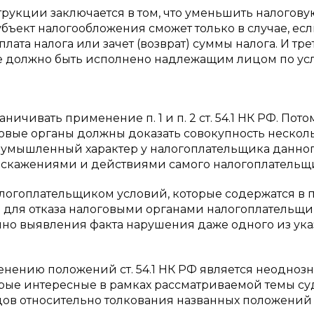
рукции заключается в том, что уменьшить налогову
убъект налогообложения сможет только в случае, ес
ата налога или зачет (возврат) суммы налога. И тре
елке должно быть исполнено надлежащим лицом по у
ичивать применение п. 1 и п. 2 ст. 54.1 НК РФ. Потом
говые органы должны доказать совокупность нескол
; умышленный характер у налогоплательщика данно
искажениями и действиями самого налогоплательщ
огоплательщиком условий, которые содержатся в п. 
м для отказа налоговыми органами налогоплательщи
точно выявления факта нарушения даже одного из ук
нению положений ст. 54.1 НК РФ является неодноз
рые интересные в рамках рассматриваемой темы с
дов относительно толкования названных положений