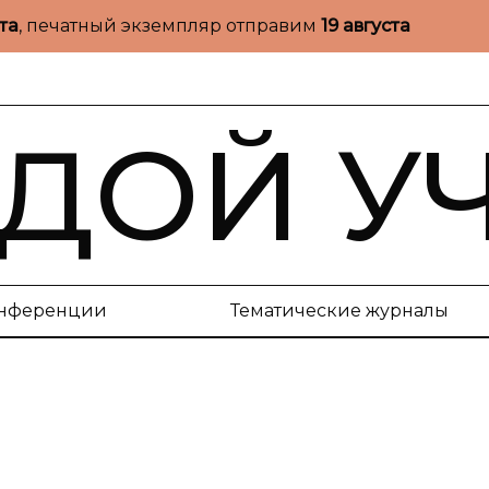
ста
, печатный экземпляр отправим
19 августа
ДОЙ У
нференции
Тематические журналы