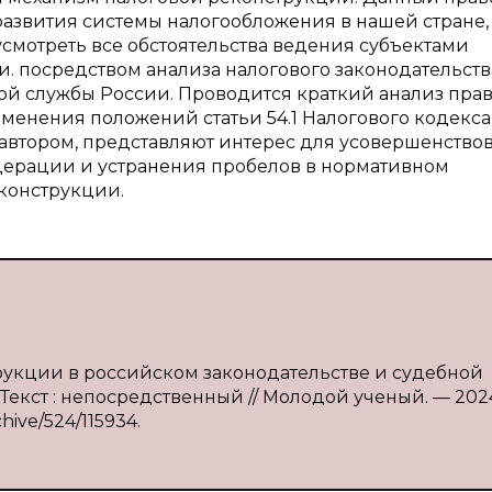
азвития системы налогообложения в нашей стране,
смотреть все обстоятельства ведения субъектами
. посредством анализа налогового законодательств
й службы России. Проводится краткий анализ пра
енения положений статьи 54.1 Налогового кодекс
автором, представляют интерес для усовершенство
дерации и устранения пробелов в нормативном
конструкции.
трукции в российском законодательстве и судебной
— Текст : непосредственный // Молодой ученый. — 20
chive/524/115934.