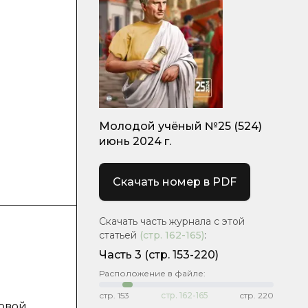
Молодой учёный №25 (524)
июнь 2024 г.
Скачать номер в PDF
Скачать часть журнала с этой
статьей
(стр.
162-165
)
:
Часть 3
(стр. 153-220)
Расположение в файле:
стр.
153
стр.
162-165
стр.
220
вовой