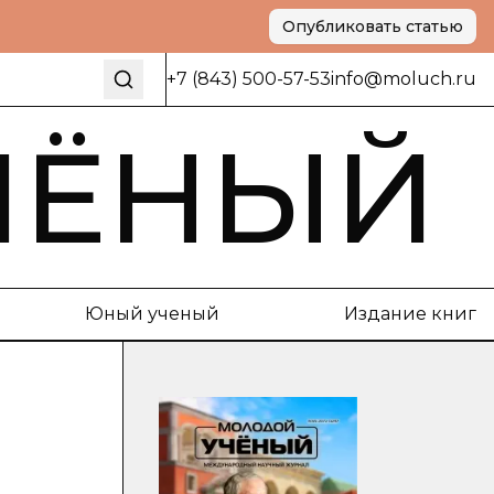
Опубликовать статью
+7 (843) 500-57-53
info@moluch.ru
ЧЁНЫЙ
Юный ученый
Издание книг