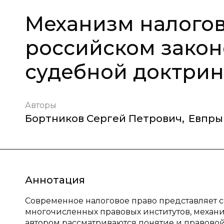
Механизм налогов
российском закон
судебной доктри
Авторы
Бортников Сергей Петрович
,
Евпры
Аннотация
Современное налоговое право представляет 
многочисленных правовых институтов, механи
автором рассматриваются понятие и правово