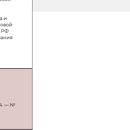
а и
вовой
а РФ
вания
24. — №