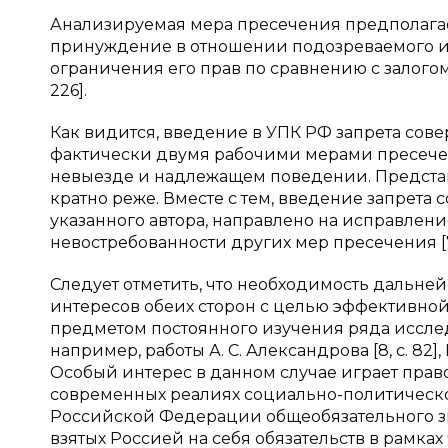
Анализируемая мера пресечения предполагае
принуждение в отношении подозреваемого и
ограничения его прав по сравнению с залогом
226].
Как видится, введение в УПК РФ запрета сов
фактически двумя рабочими мерами пресечен
невыезде и надлежащем поведении. Предст
кратно реже. Вместе с тем, введение запрет
указанного автора, направлено на исправле
невостребованности других мер пресечения [7, 
Следует отметить, что необходимость дальней
интересов обеих сторон с целью эффективной
предметом постоянного изучения ряда исслед
например, работы А. С. Александрова [8, с. 82], Н.
Особый интерес в данном случае играет прав
современных реалиях социально-политическо
Российской Федерации общеобязательного зн
взятых Россией на себя обязательств в рамка