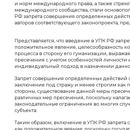
и норм международного права, а также стрем
международного сообщества, стали основоп
РФ запрета совершения определенных дейст
авторов соответствующего законопроекта, пре
Представляется, что введение в УПК РФ запр
положительное явление, целесообразность к
процесса в сторону его гуманизации, выраж
пресечения с учетом особенностей личности и
индивидуальный подход в назначении данно
Запрет совершения определенных действий с
заключение под стражу и менее строгим как
стороны, существование данной меры пресеч
различных мер пресечения, поскольку налаг
законодательные ограничения во многих случ
субъекта.
Таким образом, включение в УПК РФ запрета
как положительное веяние, поскольку госуд