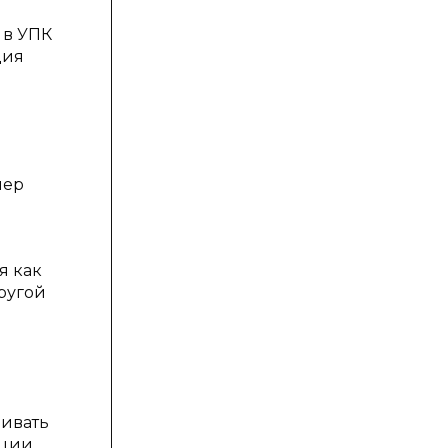
 в УПК
ция
мер
я как
ругой
ривать
ации