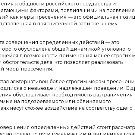
ления к общности российского государства и
олагающими факторами, повлиявшими на появление
вий как меры пресечения — это официальная пози
дставленная в пояснительной записке к нему.
ета совершения определенных действий — это
оторого обусловлена общей динамикой уголовного
ающейся в возможности применения менее строгих 
 обстоятельств дела, что позволяет реализовать
й меры пресечения.
тал альтернативой более строгим мерам пресечени
 подписка о невыезде и надлежащем поведении. С д
ения обусловливает необходимость разграничения
аемые на подозреваемого или обвиняемого
аях несут схожее воздействие на соответствующего
 совершения определенных действий стоит рассмат
арство пошло по пути гуманизации и индивидуализ