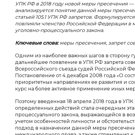
УПК РФ в 2018 году новой меры пресечения —
анализируется понятие данной меры пресечен
статьей 105.1 УПК РФ запретов. Формулируетс
повлияли членство Российской Федерации в 
уголовно-процессуального закона.
Ключевые слова:
меры пресечения, запрет со
Одним из наиболее важных шагов в сторону 
дальнейшее появление в УПК РФ запрета сов
Всероссийского съезда судей Российской Фед
Постановление от 4 декабря 2008 года «О с
приоритетных направлениях ее развития и со
курс на более активное применение иных мер 
Поэтому введенная 18 апреля 2018 года в УП
определенных действий стала очередным этап
процессуального закона, выражающейся в во
учетом особенностей личности и обстоятельс
подход в назначении данной меры пресечен
международного права, а также стремления к