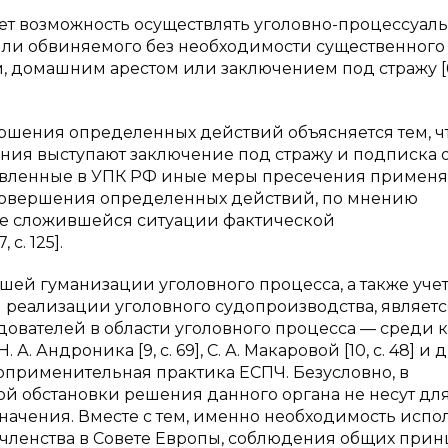
т возможность осуществлять уголовно-процессуал
ли обвиняемого без необходимости существенного
, домашним арестом или заключением под стражу [6,
ершения определенных действий объясняется тем, ч
ия выступают заключение под стражу и подписка 
авленные в УПК РФ иные меры пресечения примен
а совершения определенных действий, по мнению
ние сложившейся ситуации фактической
с. 125].
шей гуманизации уголовного процесса, а также уче
 реализации уголовного судопроизводства, являетс
ователей в области уголовного процесса — среди к
 А. Андроника [9, с. 69], С. А. Макаровой [10, с. 48] и 
оприменительная практика ЕСПЧ. Безусловно, в
й обстановки решения данного органа не несут дл
ачения. Вместе с тем, именно необходимость исп
х членства в Совете Европы, соблюдения общих при