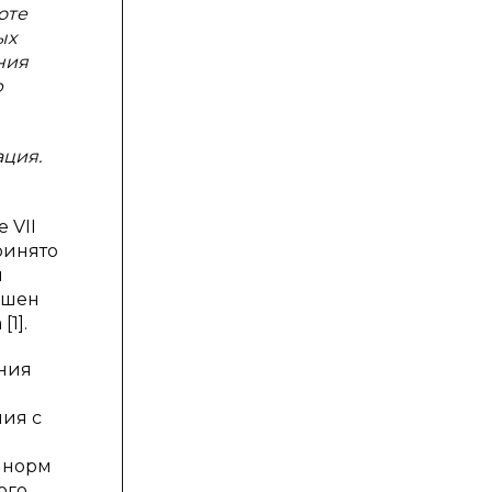
оте
ых
ния
ю
ация.
 VII
ринято
и
ашен
1].
ения
ия с
 норм
ого