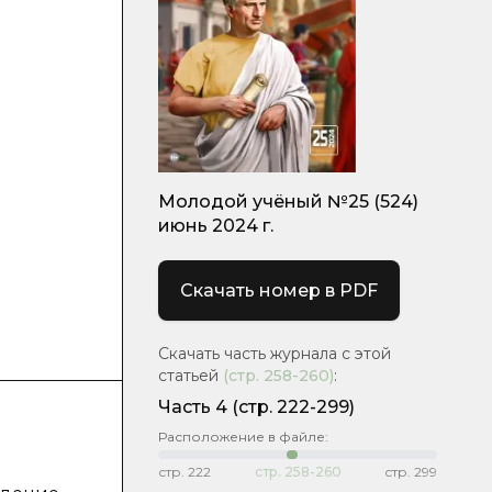
Молодой учёный №25 (524)
июнь 2024 г.
Скачать номер в PDF
Скачать часть журнала с этой
статьей
(стр.
258-260
)
:
Часть 4
(стр. 222-299)
Расположение в файле:
стр.
222
стр.
258-260
стр.
299