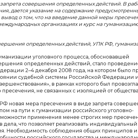
 запрета совершения определенных действий. В раб
ия, дается указание на содержание предусмотренн
я вывод о том, что на введение данной меры пресече
международных организациях и курс на гуманизаци
вершения определенных действий, УПК РФ, гуманиз
гуманизации уголовного процесса, обосновавшей
ершения определенных действий, стало проведение
ерации 2–4 декабря 2008 года, на котором было п
остоянии судебной системы Российской Федерации 
вершенствования», в рамках которого был провозгл
пресечения, не связанных с изоляцией от общества [
К РФ новая мера пресечения в виде запрета соверш
ом на пути к гуманизации российского уголовно-
зможности применения менее строгих мер пресечен
тв дела, что позволяет реализовать индивидуальный
ия. Необходимость соблюдения общих принципов и
 общности российского государства и международн