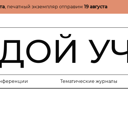
ста
, печатный экземпляр отправим
19 августа
ДОЙ У
нференции
Тематические журналы