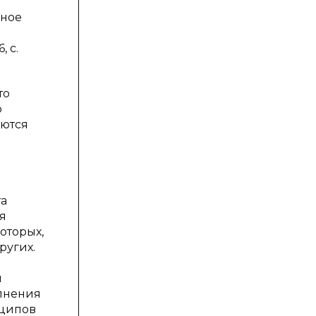
ьное
 с.
то
о
яются
та
я
оторых,
других.
я
олнения
нципов