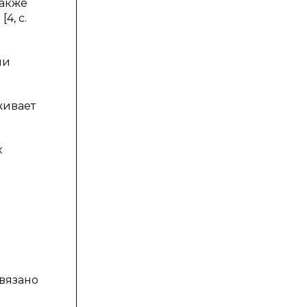
также
4, с.
ии
живает
х
вязано