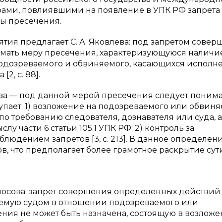
ами, повлиявшими на появление в УПК РФ запрета
ы пресечения.
тия предлагает С. А. Яковлева: под запретом сове
имать меру пресечения, характеризующуюся наличи
подозреваемого и обвиняемого, касающихся исполн
2, с. 88].
ева — под данной мерой пресечения следует понима
пает: 1) возложение на подозреваемого или обвин
по требованию следователя, дознавателя или суда, а
у части 6 статьи 105.1 УПК РФ; 2) контроль за
юдением запретов [3, с. 213]. В данное определен
в, что предполагает более грамотное раскрытие сут
носова: запрет совершения определенных действий
аемую судом в отношении подозреваемого или
ения не может быть назначена, состоящую в возложе