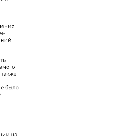
ршения
ем
ений
ть
яемого
 также
ие было
и
нии на