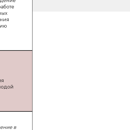
едение
работе
ных
ения
цию
ия
олодой
ение в