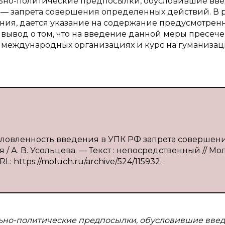
ально-политические предпосылки, обусловившие вв
 — запрета совершения определенных действий. В 
ния, дается указание на содержание предусмотрен
я вывод о том, что на введение данной меры пресеч
 международных организациях и курс на гуманиза
условленность введения в УПК РФ запрета совершен
 А. В. Усольцева. — Текст : непосредственный // М
L: https://moluch.ru/archive/524/115932.
льно-политические предпосылки, обусловившие введ