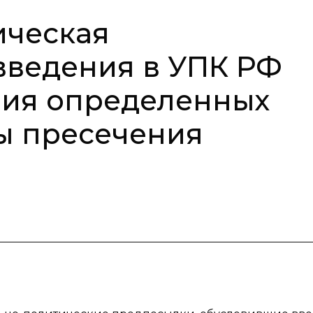
ическая
введения в УПК РФ
ния определенных
ы пресечения