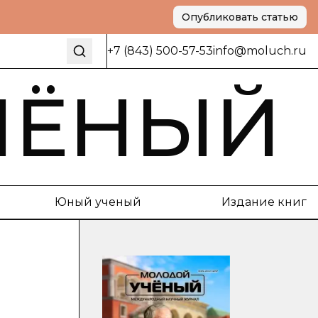
Опубликовать статью
+7 (843) 500-57-53
info@moluch.ru
ЧЁНЫЙ
Юный ученый
Издание книг