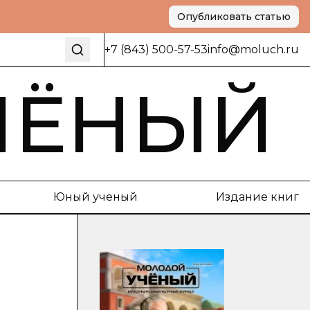
Опубликовать статью
+7 (843) 500-57-53
info@moluch.ru
ЧЁНЫЙ
Юный ученый
Издание книг