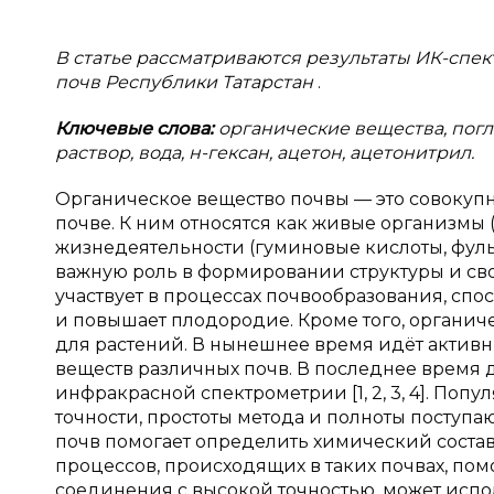
В статье рассматриваются результаты ИК-спе
почв Республики Татарстан
.
Ключевые слова:
органические вещества, погл
раствор, вода, н-гексан, ацетон, ацетонитрил.
Органическое вещество почвы — это совокупн
почве. К ним относятся как живые организмы (
жизнедеятельности (гуминовые кислоты, фуль
важную роль в формировании структуры и сво
участвует в процессах почвообразования, спос
и повышает плодородие. Кроме того, органич
для растений. В нынешнее время идёт активн
веществ различных почв. В последнее время 
инфракрасной спектрометрии [1, 2, 3, 4]. Попу
точности, простоты метода и полноты посту
почв помогает определить химический состав
процессов, происходящих в таких почвах, по
соединения с высокой точностью, может испо