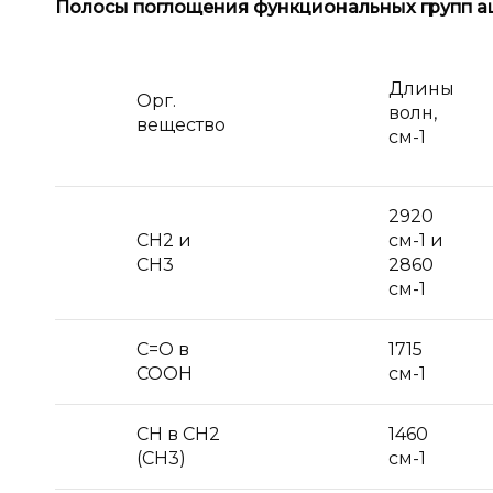
Полосы поглощения функциональных групп аце
Длины
Орг.
волн,
вещество
см-1
2920
CH2 и
см-1 и
СН3
2860
см-1
С=О в
1715
СООН
см-1
СН в СН2
1460
(СН3)
см-1