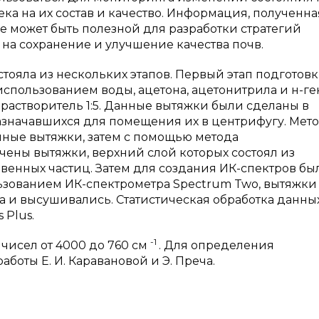
а на их состав и качество. Информация, полученна
 может быть полезной для разработки стратегий
 на сохранение и улучшение качества почв.
тояла из нескольких этапов. Первый этап подготов
спользованием воды, ацетона, ацетонитрила и н-ге
растворитель 1:5. Данные вытяжки были сделаны в
азначавшихся для помещения их в центрифугу. Мет
ные вытяжки, затем с помощью метода
чены вытяжки, верхний слой которых состоял из
венных частиц. Затем для создания ИК-спектров бы
ьзованием ИК-спектрометра Spectrum Two, вытяжки
 и высушивались. Статистическая обработка данны
 Plus.
-1
чисел от 4000 до 760 см
. Для определения
боты Е. И. Каравановой и Э. Преча.