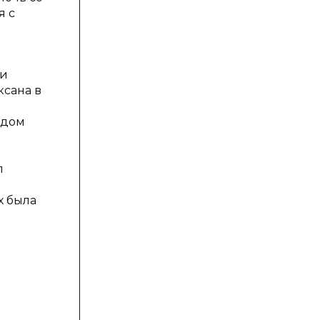
я с
ки
ксана в
одом
л
х была