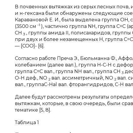
В почвенных вытяжках из серых лесных почв,
и н-гексана были обнаружены следующие сое
Каравановой Е. И., была выделена группа O
-1
(3500 см
), частично группа NH, группа С=С 
СН
, группы амида II, полисахаридов, группы
3
при двух и более незамещенных H, группа С=
— [COO]- [6].
Согласно работе Преча Э., Бюльманна Ф., Афф
колебанием (далее вал.), группа Н-С-Н с дефо
группа С=С вал., группа NH вал., группа СН
деф
3
О-Н деф., NO
вал. ассиметричный, NO
вал. 
2
2
вал., группаС-Hal вал. фторангидридов, С-Н вал.
Далее будут рассмотрены результаты определ
вытяжкам, которые, в свою очередь, были сра
тематике [5, 8].
Таблица 1