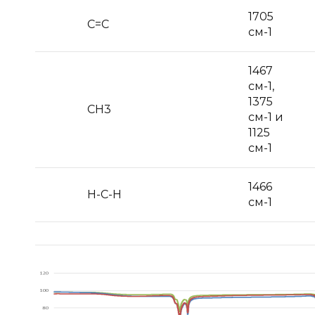
1705
С=С
см-1
1467
см-1,
1375
СН3
см-1 и
1125
см-1
1466
Н-С-Н
см-1