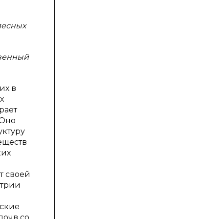
лесных
чвенный
их в
х
рает
 Оно
уктуру
еществ
ких
ёт своей
етрии
еские
почв со