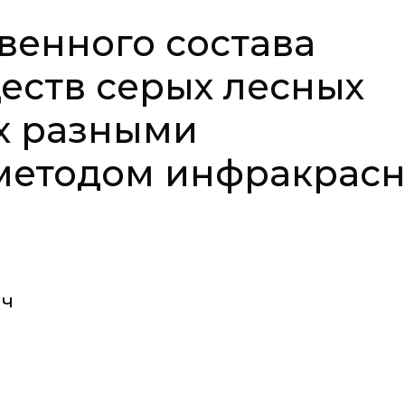
венного состава
еств серых лесных
х разными
 методом инфракрас
ич