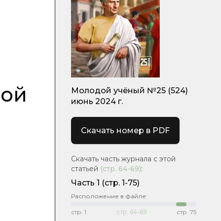
ной
Молодой учёный №25 (524)
июнь 2024 г.
Скачать номер в PDF
Скачать часть журнала с этой
статьей
(стр.
64-69
)
:
Часть 1
(стр. 1-75)
Расположение в файле:
стр.
1
стр.
64-69
стр.
75