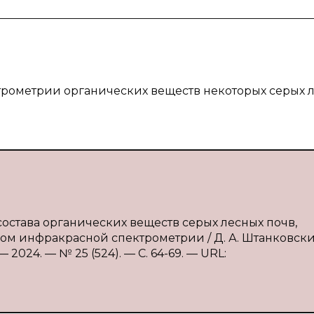
ктрометрии органических веществ некоторых серых 
состава органических веществ серых лесных почв,
ом инфракрасной спектрометрии / Д. А. Штанковски
2024. — № 25 (524). — С. 64-69. — URL: