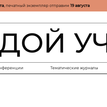
ста
, печатный экземпляр отправим
19 августа
ДОЙ У
нференции
Тематические журналы