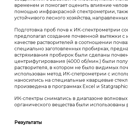
временем и помогает оценить влияние человек
помощью инфракрасной спектрометрии, также
устойчивого лесного хозяйства, направленных
Подготовка проб почв к ИК-спектрометрии сос
предполагал создание почвенной вытяжки с и
качестве растворителей в соотношении почва:
специально заготовленных пробирках, предн
встряхивания пробирок были сделаны почвен
центрифугирования (4000 об/мин.) были полу
растворителя, в котором не было видимых поч
использован метод ИК-спетрометрии с испол
наносились на специальные кварцевые стекла
произведена в программах Excel и Statgraphics
ИК-спектры снимались в диапазоне волновых 
органического вещества были использованы ра
Результаты