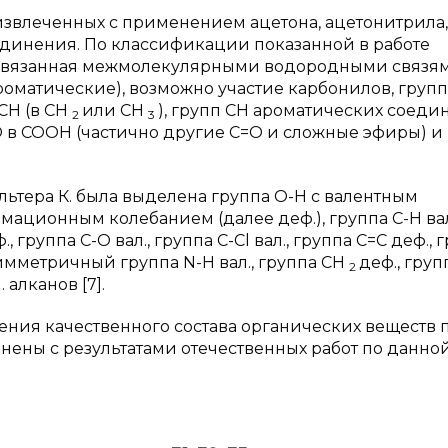
 извлеченных с применением ацетона, ацетонитрила
динения. По классификации показанной в работе
H, связанная межмолекулярными водородными связя
(ароматические), возможно участие карбонилов, груп
 СH (в CH
или СН
), групп CH ароматических соед
2
3
О в СООН (частично другие С=О и сложные эфиры) и
ольтера К. была выделена группа О-Н с валентным
рмационным колебанием (далее деф.), группа С-Н вал
., группа С-О вал., группа С-Сl вал., группа С=С деф., 
симметричный группа N-H вал., группа СН
деф., груп
2
 алканов [7].
ения качественного состава органических веществ 
внены с результатами отечественных работ по данно