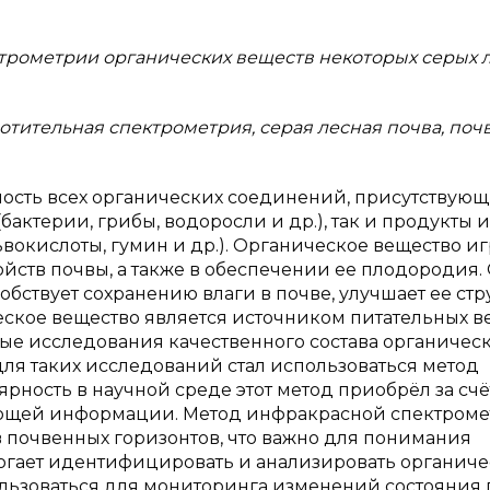
ктрометрии органических веществ некоторых серых 
отительная спектрометрия, серая лесная почва, по
ость всех органических соединений, присутствующ
бактерии, грибы, водоросли и др.), так и продукты и
вокислоты, гумин и др.). Органическое вещество иг
йств почвы, а также в обеспечении ее плодородия.
обствует сохранению влаги в почве, улучшает ее стр
еское вещество является источником питательных в
ые исследования качественного состава органичес
для таких исследований стал использоваться метод
лярность в научной среде этот метод приобрёл за сч
пающей информации. Метод инфракрасной спектром
 почвенных горизонтов, что важно для понимания
могает идентифицировать и анализировать органич
льзоваться для мониторинга изменений состояния 