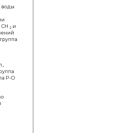
, воды
ми
п СН
и
2
инений
 группа
.,
группа
па P-O
по
й