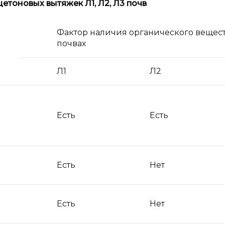
тоновых вытяжек Л1, Л2, Л3 почв
Фактор наличия органического вещест
почвах
Л1
Л2
Есть
Есть
Есть
Нет
Есть
Нет