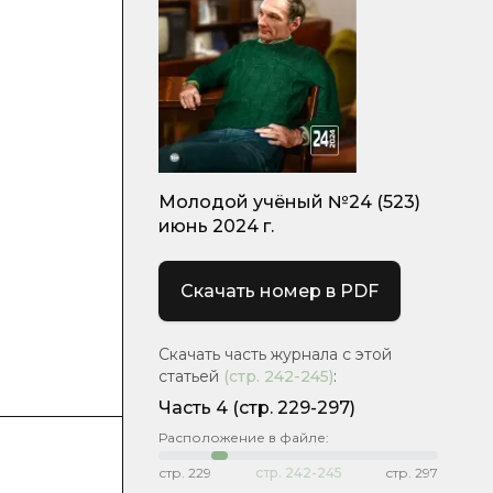
Молодой учёный №24 (523)
июнь 2024 г.
Скачать номер в PDF
Скачать часть журнала с этой
статьей
(стр.
242-245
)
:
Часть 4
(стр. 229-297)
Расположение в файле:
стр.
229
стр.
242-245
стр.
297