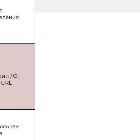
а
селения
ии / О.
 URL:
 основе
в