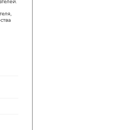
ателей.
теля,
ства