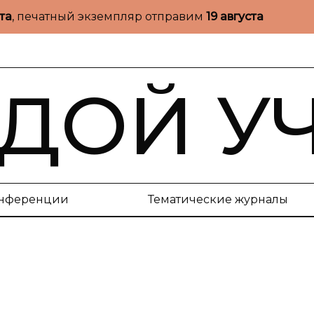
ста
, печатный экземпляр отправим
19 августа
ДОЙ У
нференции
Тематические журналы