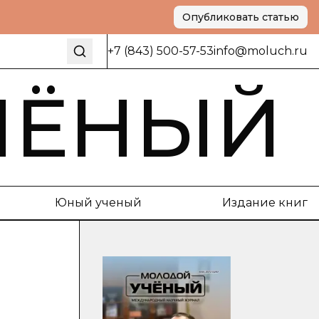
Опубликовать статью
+7 (843) 500-57-53
info@moluch.ru
ЧЁНЫЙ
Юный ученый
Издание книг