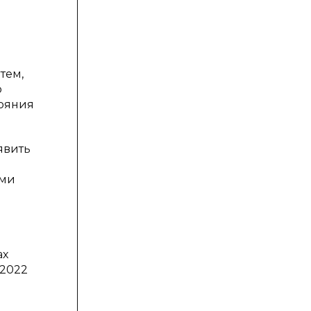
тем,
о
тояния
явить
ами
ах
–2022