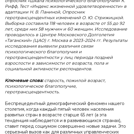
опросник «Шкала психологического благополучия» К.
Рифф, Тест «Индекс жизненной удовлетворенности» в
адаптации Н. В. Паниной, Опросник
геротрансцендентных изменений О. Ю. Стрижицкой.
Выборка составила 118 человек в возрасте от 55 до 92
лет, среди них 58 мужчин и 60 женщин. Исследование
проводилось в Центре Московского Долголетия
«Таганский» (ЦАО) г. Москва в 2023–2024 гг. Результаты
исследования выявили различия связи
психологического благополучия и
геротрансцендентности у лиц периода поздней
взрослости в зависимости от возраста, пола и
социальной активности респондентов.
Ключевые слова:
старость, пожилой возраст,
психологическое благополучие,
геротрансцендентность.
Беспрецедентный демографический феномен нашего
столетия, когда каждый пятый человек населения
развитых стран в возрасте старше 65 лет (а эта
тенденция наблюдается и в развивающихся странах),
ставит перед социумом совершенно новые задачи. Это
серьезный вызов как для различных управленческих