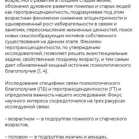
возрастного развития в поздней стадии жизни,
обозначил духовное развитие пожилых и старых людей
как геротрансцендентность, подразумевая под этим
возрастным феноменом снижение эгоцентричности и
одновременный рост избирательности в связях и
занятиях, переосмысление жизненных ценностей, поиск
новых смыслообразующих мотивов собственного
существования на данном этапе. Феномен
геротрансцендентности, по утверждению
исследователей, позволяет решать экзистенциальные
задачи, свойственные позднему возрасту, и тем самым
дает обновленный мощный источник психологического
благополучия [1, 4].
Исследование специфики связи психологического
благополучия (ПБ) и геротрансцендентности (ГТ) и
определила важность нашего исследования. Фокус
научного интереса сосредоточился на трех ракурсах
исследуемой связи:
– возрастном — в подгруппах пожилого и старческого
возрастов,
– половом — в подгруппах мужчин и женщин,