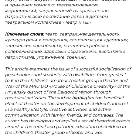
и применен комплекс театрализованных
мероприятий, направленный на нравственно-
патриотическое воспитание детей в детском
театральном коллективе «Театр и мы».
Ключевые слова:
театр, театральная деятельность,
культура речи и поведения, социализация, адаптация,
творческие способности, потенциал ребёнка,
сопереживание, здоровый образ жизни, воспитание
патриотизма, упражнение, тренинг.
This article examines the issue of successful socialization of
preschoolers and students with disabilities from grades 1
to 6 in the children's amateur theater group «Theater and
We» of the MAU DO «House of Children's Creativity» of the
Ivnyansky district of the Belgorod region through
theatrical activities. The author highlights the beneficial
effect of theater on the development of children's interest
in a healthy lifestyle, creative activities, and active
communication with family, friends, and comrades. The
author has developed and applied a set of theatrical events
aimed at the moral and patriotic education of children in
the children's theater group «Theater and we».