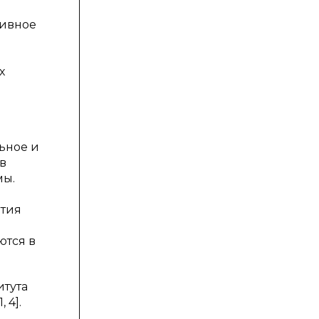
тивное
х
ьное и
в
мы.
ития
я
ются в
итута
 4].