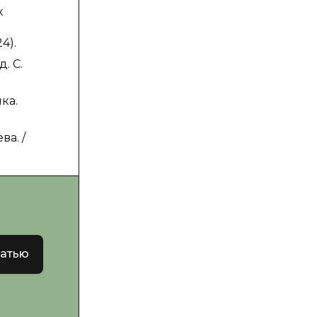
х
4).
. С.
ка.
ва. /
татью