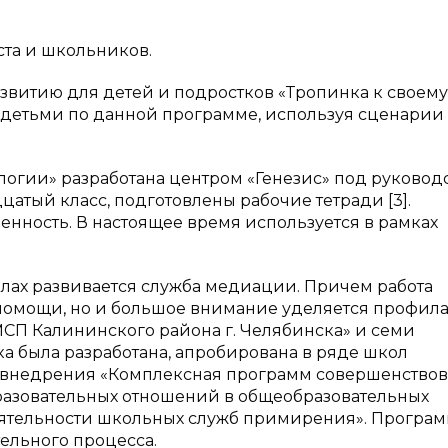
ста и школьников.
витию для детей и подростков «Тропинка к своему 
т с детьми по данной программе, используя сценарии
гии» разработана центром «Генезис» под руководс
цатый класс, подготовлены рабочие тетради [3].
нность. В настоящее время используется в рамках
лах развивается служба медиации. Причем работа
 помощи, но и большое внимание уделяется профил
СП Калининского района г. Челябинска» и семи
 была разработана, апробирована в ряде школ
я внедрения «Комплексная программ совершенство
разовательных отношений в общеобразовательных
еятельности школьных служб примирения». Програ
ельного процесса.