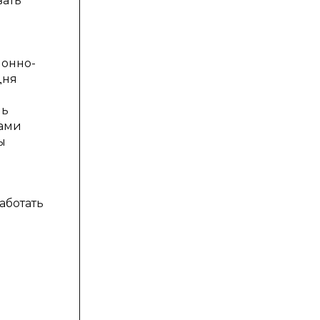
вать
ионно-
дня
ль
тами
ы
аботать