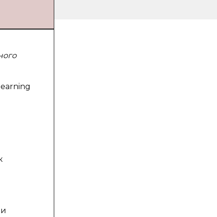
ного
earning
к
 и