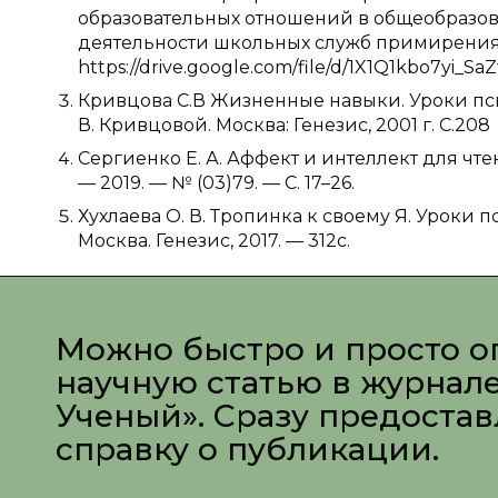
образовательных отношений в общеобразов
деятельности школьных служб примирения. — 
https://drive.google.com/file/d/1X1Q1kbo7yi_
Кривцова С.В Жизненные навыки. Уроки псих
В. Кривцовой. Москва: Генезис, 2001 г. С.208
Сергиенко Е. А. Аффект и интеллект для чтен
— 2019. — № (03)79. — С. 17–26.
Хухлаева О. В. Тропинка к своему Я. Уроки пс
Москва. Генезис, 2017. — 312с.
Можно быстро и просто о
научную статью в журнал
Ученый». Сразу предоста
справку о публикации.