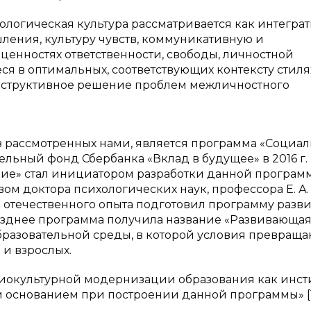
логическая культура рассматривается как интегра
ления, культуру чувств, коммуникативную и
ценностях ответственности, свободы, личностной
я в оптимальных, соответствующих контексту стиля
нструктивное решение проблем межличностного
 рассмотренных нами, является программа «Социал
льный фонд Сбербанка «Вклад в будущее» в 2016 г. 
ие» стал инициатором разработки данной програм
ом доктора психологических наук, профессора Е. А.
и отечественного опыта подготовил программу разв
Позднее программа получила название «Развивающа
бразовательной среды, в которой условия превраща
 и взрослых.
оциокультурной модернизации образования как инст
 основанием при построении данной программы» [1,