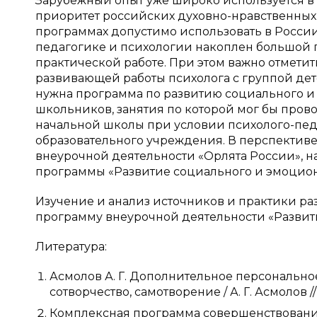
Зарубежный опыт уже широко используется в 
приоритет российских духовно-нравственных 
программах допустимо использовать в России. 
педагогике и психологии накоплен большой 
практической работе. При этом важно отмети
развивающей работы психолога с группой дете
нужна программа по развитию социального и
школьников, занятия по которой мог бы прово
начальной школы при условии психолого-пе
образовательного учреждения. В перспектив
внеурочной деятельности «Орлята России», н
программы «Развитие социального и эмоцио
Изучение и анализ источников и практики раз
программу внеурочной деятельности «Развит
Литература:
Асмолов А. Г. Дополнительное персональное
сотворчество, самотворение / А. Г. Асмолов /
Комплексная программа совершенствовани