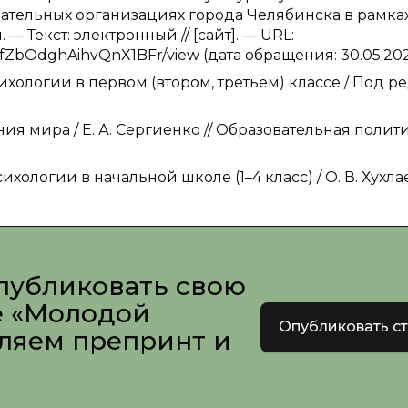
ательных организациях города Челябинска в рамка
Текст: электронный // [сайт]. — URL:
SaZfZbOdghAihvQnX1BFr/view (дата обращения: 30.05.202
ологии в первом (втором, третьем) классе / Под ред
ия мира / Е. А. Сергиенко // Образовательная полити
ихологии в начальной школе (1–4 класс) / О. В. Хухлае
публиковать свою
е «Молодой
Опубликовать с
вляем препринт и