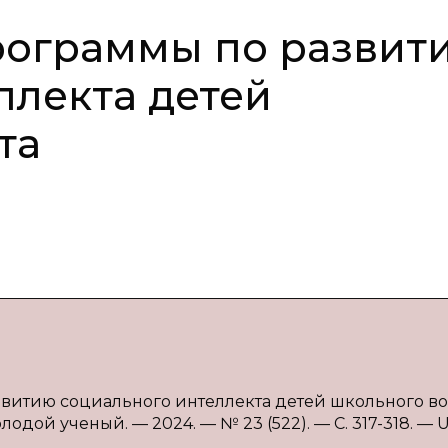
рограммы по развит
ллекта детей
та
азвитию социального интеллекта детей школьного во
олодой ученый. — 2024. — № 23 (522). — С. 317-318. — 