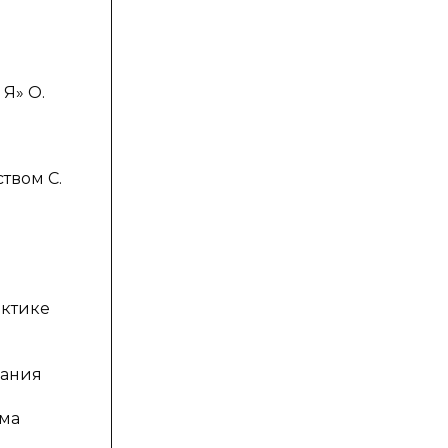
Я» О.
твом С.
актике
вания
мма