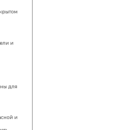
ткрытом
цели и
аны для
асной и