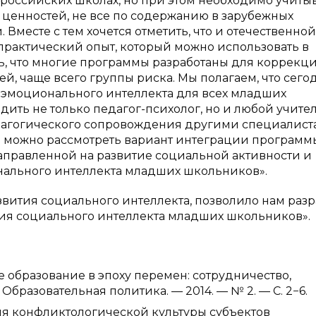
российских школах, но при этом необходимо учиты
ценностей, не все по содержанию в зарубежных
Вместе с тем хочется отметить, что и отечественной
практический опыт, который можно использовать в
ть, что многие программы разработаны для коррекц
й, чаще всего группы риска. Мы полагаем, что сего
 эмоционального интеллекта для всех младших
дить не только педагог-психолог, но и любой учите
дагогического сопровождения другими специалис
е можно рассмотреть вариант интеграции программ
аправленной на развитие социальной активности и
нального интеллекта младших школьников».
вития социального интеллекта, позволило нам разр
ия социального интеллекта младших школьников».
 образование в эпоху перемен: сотрудничество,
/ Образовательная политика. — 2014. — № 2. — С. 2−6.
я конфликтологической культуры субъектов