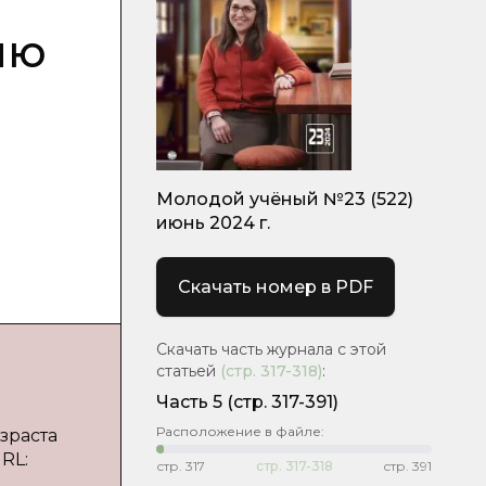
ию
Молодой учёный №23 (522)
июнь 2024 г.
Скачать номер в PDF
Скачать часть журнала с этой
статьей
(стр.
317-318
)
:
Часть 5
(стр. 317-391)
Расположение в файле:
зраста
URL:
стр.
317
стр.
317-318
стр.
391