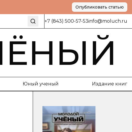
Опубликовать статью
+7 (843) 500-57-53
info@moluch.ru
ЧЁНЫЙ
Юный ученый
Издание книг