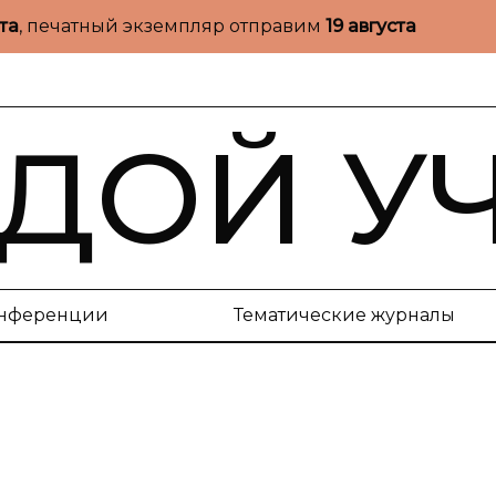
ста
, печатный экземпляр отправим
19 августа
ДОЙ У
нференции
Тематические журналы