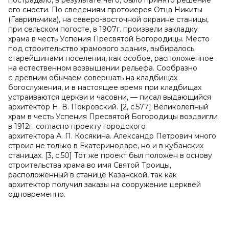
пострадало, в результате чего, было принято решение
его снести. По сведениям протоиерея Отца Никиты
(Гаврильчика), на северо-восточной окраине станицы,
при сельском погосте, в 1907г. произвели закладку
храма в честь Успения Пресвятой Богородицы. Место
под строительство храмового здания, выбиралось
старейшинами поселения, как особое, расположенное
на естественном возвышении рельефа. Сообразно
с древним обычаем совершать на кладбищах
богослужения, и в настоящее время при кладбищах
устраиваются церкви и часовни, — писал выдающийся
архитектор Н. В. Покровский. [2, с.577] Великолепный
храм в честь Успения Пресвятой Богородицы воздвигли
в 1912г. согласно проекту городского
архитектора А. П. Косякина. Александр Петрович много
строил не только в Екатеринодаре, но и в кубанских
станицах. [3, с.50] Тот же проект был положен в основу
строительства храма во имя Святой Троицы,
расположенный в станице Казанской, так как
архитектор получил заказы на сооружение церквей
одновременно.