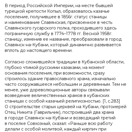
В период Российской Империи, на месте бывшей
турецкой крепости Копыл, образовалось казачье
поселение, получившее в 1856г. статус станицы
и наименование Славянская, присвоенное в честь
Славянского гусарского полка, проходившего здесь
пограничную службу в 1774–1778 гг. Весной 1958г.
станицу, изменив ее название, преобразовали в город
Славянск-на-Кубани, который динамично развивается
вплоть до настоящего времени.
Согласно сложившейся традиции в Кубанской области,
глубоко чтимой русскими казаками, на момент
основания поселения, при возможности, сразу
строилось здание православного храма, изначально
часто сооружавшееся небольшим и деревянным. Тем не
менее, уже дореволюционные авторы связывали
возведение величественных храмов в кубанских
станицах с особой казачьей религиозностью. [1, с.283]
О строительстве старых церквей на Кубани, протоиерей
Отец Никита (Гаврильчик), построивший два храма
в городе Славянск-на-Кубани и возводящий третий
в поселке Совхозный, сказал: «Раньше всю работу
делали с особой молитвой, каждый кирпич при