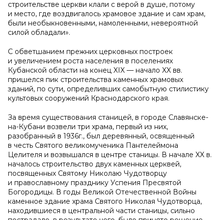
строительстве церкви клали с верой в душе, потому
и место, где воздвигалось храмовое здание и сам храм,
были необыкновенными, намоленными, невероятной
силой обладали».
С обветшанием прежних церковных построек
и увеличением роста населения в поселениях
Кубанской области на конец XIX — начало XX вв.
пришелся пик строительства каменных храмовых
зданий, по сути, определивших самобытную стилистику
культовых сооружений Краснодарского края.
За время существования станицей, в городе Славянске-
на-Кубани возвели три храма, первый из них,
разобранный в 1936г., был деревянный, освященный
в честь Святого великомученика Пантелеймона
Целителя и возвышался в центре станицы. В начале XX в.
началось строительство двух каменных церквей,
посвященных Святому Николаю Чудотворцу
и православному празднику Успения Пресвятой
Богородицы. В годы Великой Отечественной Войны
каменное здание храма Святого Николая Чудотворца,
находившиеся в центральной части станицы, сильно