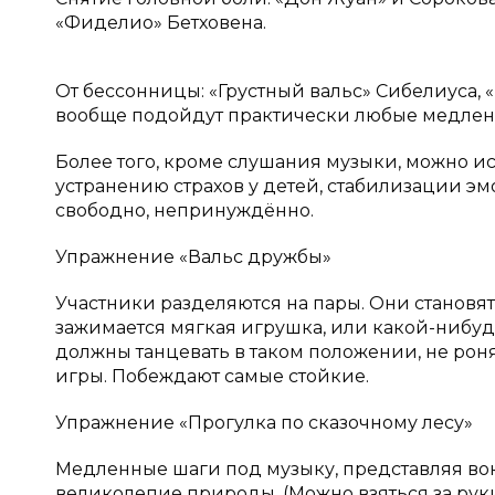
«Фиделио» Бетховена.
От бессонницы: «Грустный вальс» Сибелиуса, 
вообще подойдут практически любые медлен
Более того, кроме слушания музыки, можно и
устранению страхов у детей, стабилизации э
свободно, непринуждённо.
Упражнение «Вальс дружбы»
Участники разделяются на пары. Они становя
зажимается мягкая игрушка, или какой-нибудь
должны танцевать в таком положении, не роня
игры. Побеждают самые стойкие.
Упражнение «Прогулка по сказочному лесу»
Медленные шаги под музыку, представляя во
великолепие природы. (Можно взяться за руки