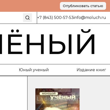
Опубликовать статью
+7 (843) 500-57-53
info@moluch.ru
ЧЁНЫЙ
Юный ученый
Издание книг