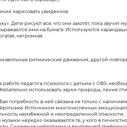
ения нарисовать увиденное.
. Дети рисуют все, что они захотят, пока звучит му
ыражаются ими на бумаге. Используются карандаши
гатая, негромкая.
оизвольные ритмические движения, другой повторя
работе педагога-психолога с детьми с ОВЗ, необх
елательно использовать звуки природы, пение пти
ая потребность в ней связана не только с наличие
нейротизма. Источником многочисленных эмоционал
ельность неизбежной и неопределенной опасности,
музыки нередко оказываются те, у кого в личностн
кты. Снижение нейротизма и внутренней тревожно