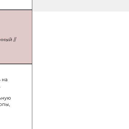
нный //
 на
.
ьную
опы,