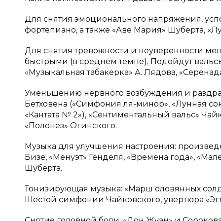
Для снятия эмоционального напряжения, усп
фортепиано, а также «Аве Мария» Шуберта, «Л
Для снятия тревожности и неуверенности ме
быстрыми (в среднем темпе). Подойдут вальсы
«Музыкальная табакерка» А. Лядова, «Серенада
Уменьшению нервного возбуждения и раздра
Бетховена («Симфония ля-минор», «Лунная сона
«Кантата № 2»), «Сентиментальный вальс» Чай
«Полонез» Огинского.
Музыка для улучшения настроения: произвед
Бизе, «Менуэт» Генделя, «Времена года», «М
Шуберта.
Тонизирующая музыка: «Марш оловянных солда
Шестой симфонии Чайковского, увертюра «Эгм
Снятие головной боли: «Дон Жуан» и Сорокова