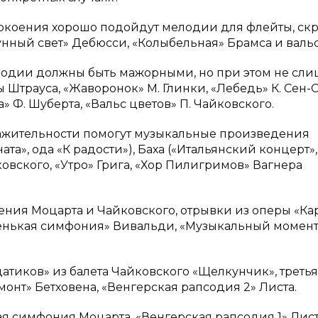
окоения хорошо подойдут мелодии для флейты, ск
унный свет» Дебюсси, «Колыбельная» Брамса и валь
лодии должны быть мажорными, но при этом не сл
 Штрауса, «Жаворонок» М. Глинки, «Лебедь» К. Сен-С
» Ф. Шуберта, «Вальс цветов» П. Чайковского.
жительности помогут музыкальные произведения
та», ода «К радости»), Баха («Итальянский концерт»,
ковского, «Утро» Грига, «Хор Пилигримов» Вагнера
ения Моцарта и Чайковского, отрывки из оперы «Ка
аленькая симфония» Вивальди, «Музыкальный момент
тиков» из балета Чайковского «Щелкунчик», третья
онт» Бетховена, «Венгерская рапсодия 2» Листа.
я симфония Моцарта, «Венгерская рапсодия 1» Лист