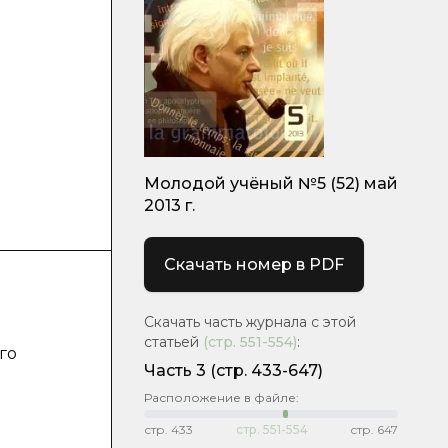
м
Молодой учёный №5 (52) май
2013 г.
Скачать номер в PDF
Скачать часть журнала с этой
статьей
(стр.
551-554
)
:
го
Часть 3
(стр. 433-647)
Расположение в файле:
стр.
433
стр.
551-554
стр.
647