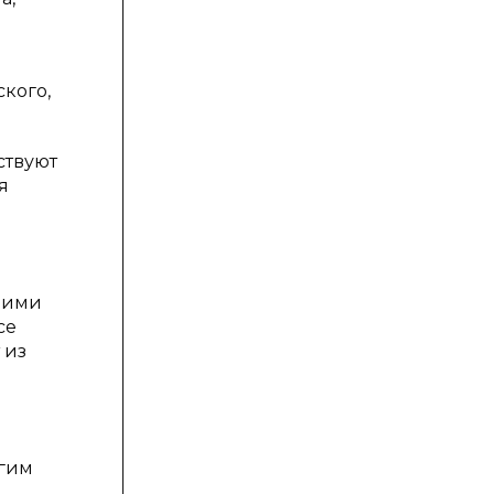
ского,
ствуют
я
 ними
се
 из
угим