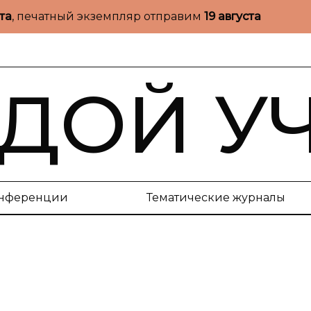
ста
, печатный экземпляр отправим
19 августа
ДОЙ У
нференции
Тематические журналы