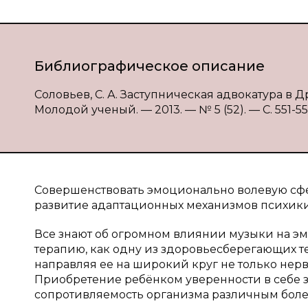
Библиографическое описание
Соловьев, С. А. Заступническая адвокатура в Д
Молодой ученый. — 2013. — № 5 (52). — С. 551-554
Совершенствовать эмоционально волевую сфе
развитие адаптационных механизмов психики
Все знают об огромном влиянии музыки на э
терапию, как одну из здоровьесберегающих т
направляя ее на широкий круг не только нерв
Приобретение ребёнком уверенности в себе з
сопротивляемость организма различным боле