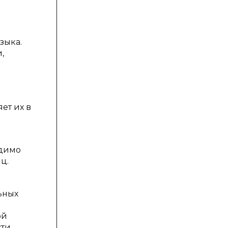
зыка.
,
ет их в
одимо
ц.
м
ьных
ой
сти