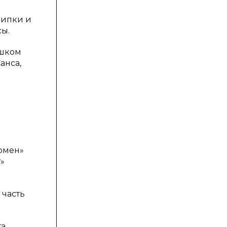
рипки и
сы.
ишком
анса,
рмен»
»
 часть
а,