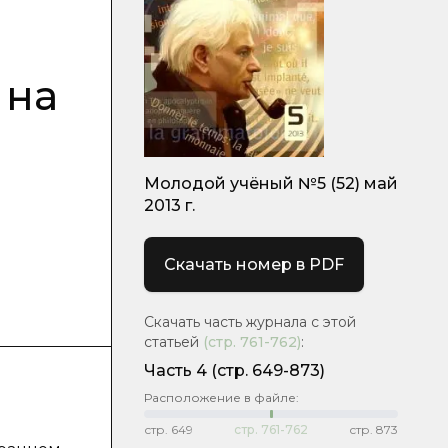
 на
Молодой учёный №5 (52) май
2013 г.
Скачать номер в PDF
Скачать часть журнала с этой
статьей
(стр.
761-762
)
:
Часть 4
(стр. 649-873)
Расположение в файле:
стр.
649
стр.
761-762
стр.
873