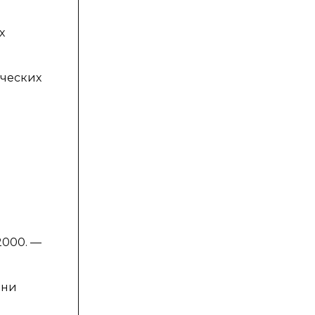
х
ческих
2000. —
ини