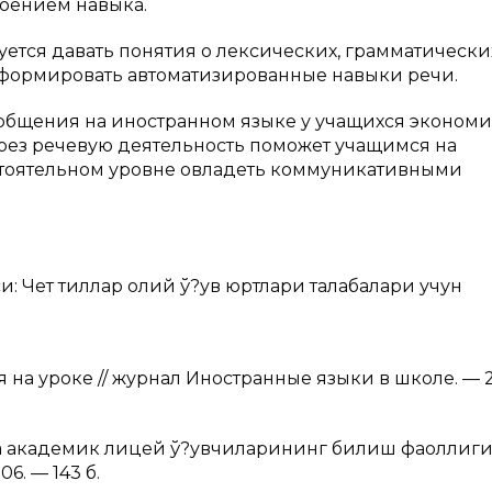
оением навыка.
ется давать понятия о лексических, грамматически
и формировать автоматизированные навыки речи.
бщения на иностранном языке у учащихся экономи
ез речевую деятельность поможет учащимся на
стоятельном уровне овладеть коммуникативными
: Чет тиллар олий ў?ув юртлари талабалари учун
на уроке // журнал Иностранные языки в школе. — 
а академик лицей ў?увчиларининг билиш фаоллиг
06. — 143 б.