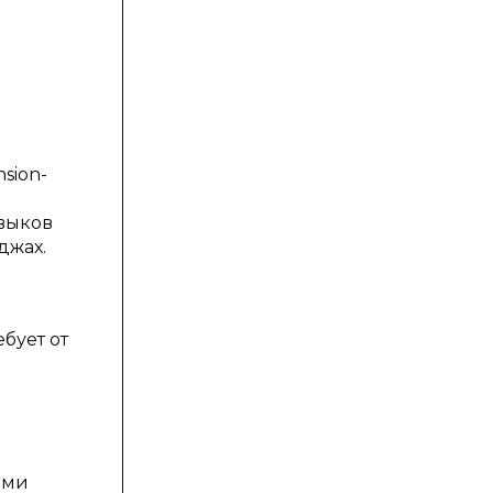
sion-
выков
джах.
бует от
ами