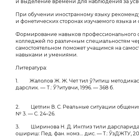
и выделение времени для наблюдения за усв
При обучении иностранному языку рекоменду
и фонетических сторонах изучаемого языка 
Формирование навыков профессионального о
колледжей по различным специальностям чер
самостоятельном поможет учащимся на само
навыками и умениями.
Литература:
1. Жалолов Ж. Ж. Чет тил ў?итиш методикаси
дарслик. — T.: Ў?итувчи, 1996. — 368 б.
2. Цетлин В. С. Реальные ситуации общения 
№ 3. — С. 24–26.
3. Ширинова Н. Д. Инглиз тили дарсларид
ошириш: Пед. фан. номз.... дис. — Т.: ЎзДЖТУ, 20