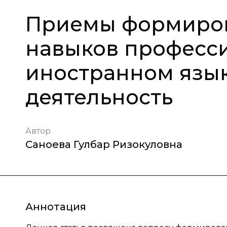
Приемы формиров
навыков професс
иностранном язык
деятельность
Автор
Саноева Гулбар Ризокуловна
Аннотация