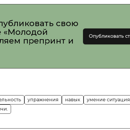
публиковать свою
е «Молодой
Опубликовать с
вляем препринт и
ельность
упражнения
навык
умение ситуация
чи.