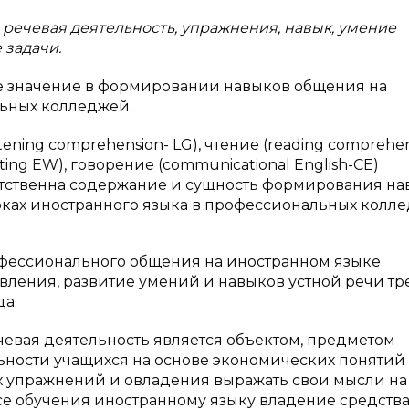
речевая деятельность, упражнения, навык, умение
 задачи.
е значение в формировании навыков общения на
ьных колледжей.
ening comprehension- LG), чтение (reading comprehen
ing EW), говорение (communicational English-CE)
етственна содержание и сущность формирования на
ках иностранного языка в профессиональных колле
ессионального общения на иностранном языке
ления, развитие умений и навыков устной речи тре
да.
вая деятельность является объектом, предметом
ьности учащихся на основе экономических понятий
х упражнений и овладения выражать свои мысли на
ссе обучения иностранному языку владение средств