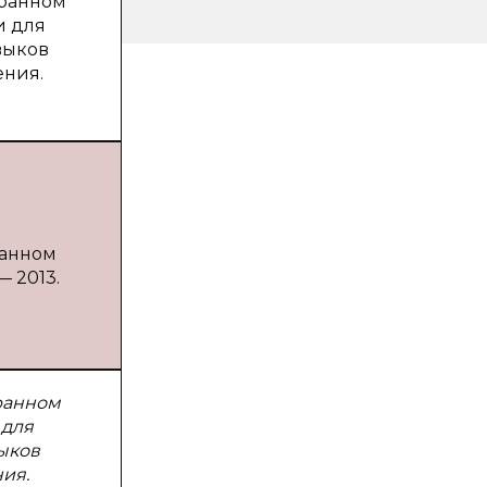
транном
и для
выков
ения.
ранном
— 2013.
ранном
 для
ыков
ия.