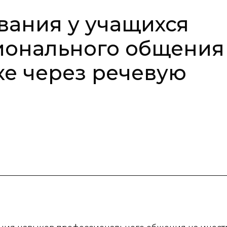
ания у учащихся
ионального общения
е через речевую