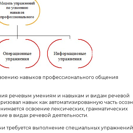
усвоению навыков профессионального общения
ния речевым умениям и навыкам и видам речевой
теризовал навык как автоматизированную часть осоз
нимается освоение лексических, грамматических
ние в видах речевой деятельности.
ечи требуется выполнение специальных упражнени