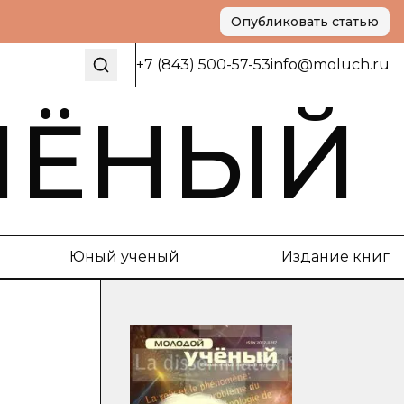
Опубликовать статью
+7 (843) 500-57-53
info@moluch.ru
ЧЁНЫЙ
Юный ученый
Издание книг