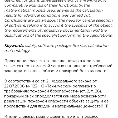
designed for quantitative assessment of a firefighter. A
comparative analysis of their functionality, the
mathematical models used, as well as the calculation
results for identical conditions was carried out.
Conclusions are drawn about the need for careful selection
of software, taking into account the specifics of the object,
the requirements of regulatory documentation and the
qualifications of the specialist performing the calculations.
Keywords:
safety, software package, fire risk, calculation
methodology.
Проведение расчета по оценке пожарных рисков
является неотъемлемой частью выполнения требований
законодательства в области пожарной безопасности.
В соответствии со ст. 2 Федерального закона от
22.07.2008 № 123-ФЗ «Технический регламент о
требованиях пожарной безопасности» (ст. 2, п. 28),
пожарный риск определяется как мера возможности
реализации пожарной опасности объекта защиты и её
последствий для людей и материальных ценностей [1].
Иными словами, можно сказать, что этот процесс