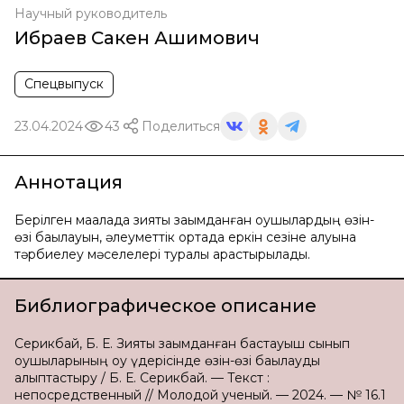
Научный руководитель
Ибраев Сакен Ашимович
Спецвыпуск
23.04.2024
43
Поделиться
Аннотация
Берілген мaқaлaдa зияты зақымданған оқушылардың өзін-
өзі бақылауын, әлеуметтік ортада еркін сезіне алуына
тәрбиелеу мәcелелері турaлы қaрacтырылaды.
Библиографическое описание
Серикбай, Б. Е. Зияты зақымданған бастауыш сынып
оқушыларының оқу үдерісінде өзін-өзі бақылауды
қалыптастыру / Б. Е. Серикбай. — Текст :
непосредственный // Молодой ученый. — 2024. — № 16.1