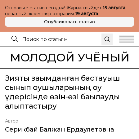
Отправьте статью сегодня! Журнал выйдет
15 августа
,
печатный экземпляр отправим
19 августа
Опубликовать статью
МОЛОДОЙ УЧЁНЫЙ
Зияты зақымданған бастауыш
сынып оқушыларының оқу
үдерісінде өзін-өзі бақылауды
қалыптастыру
Автор
Серикбай Балжан Ердаулетовна