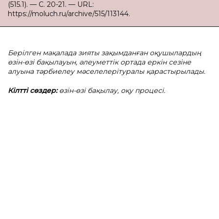
(515.1). — С. 20-21. — URL:
https://moluch.ru/archive/515/113144.
Берілген мaқaлaдa зияты зақымданған оқушылардың
өзін-өзі бақылауын, әлеуметтік ортада еркін сезіне
алуына тәрбиелеу мәcелелерітурaлы қaрacтырылaды.
Кілтті cөздер:
өзін-өзі бақылау, оқу процесі.