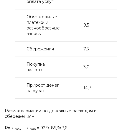
оплата услуг
Обязательные
платежи и
9,5
10,7
разнообразные
взносы
Сбережения
7,5
5,2
Покупка
3,0
4,2
валюты
Прирост денег
14,7
10,3
на руках
Размах вариации по денежные расходам и
сбережениям:
R= x
x
= 92,9–85,3=7,6
max
—
min