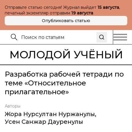
Отправьте статью сегодня! Журнал выйдет
15 августа
,
печатный экземпляр отправим
19 августа
Опубликовать статью
МОЛОДОЙ УЧЁНЫЙ
Разработка рабочей тетради по
теме «Относительное
прилагательное»
Авторы
Жора Нурсултан Нуржанулы
,
Усен Санжар Дауренулы