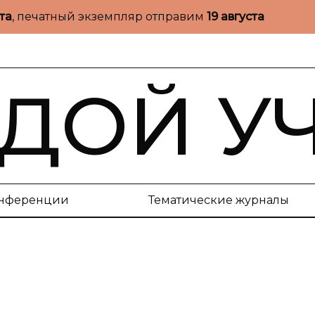
ста
, печатный экземпляр отправим
19 августа
ДОЙ У
нференции
Тематические журналы