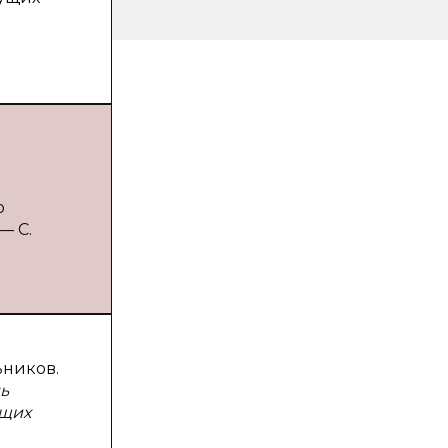
о
— С.
ьников.
ь
ущих