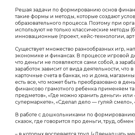
Решая задачи по формированию основ финанс
такие формы и методы, которые создают усло
образовательного процесса. Поэтому при орг
используют не только классические методы (бе
инновационные (проект, кейс-технологии, арт-
Существует множество разнообразных игр, н
экономике и финансах. В процессе игровой д
что деньги не появляются сами собой, а зара
заработок зависит от вида деятельности, что 
карточные счета в банках, но и дома, магазин
есть все, что может быть преобразовано в де
финансово грамотного ребенка применяем так
предметов», «Где можно хранить деньги» или 
супермаркете», «Сделал дело — гуляй смело», «
В работе с дошкольниками по формированию 
сказок, где говорится про деньги, труд, обмен 
– в которых воспевается труд («Двенадцать ме