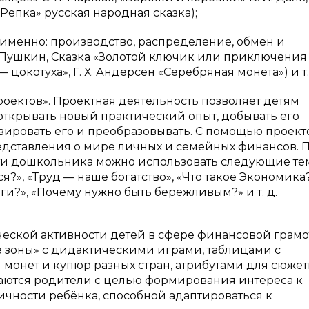
Репка» русская народная сказка);
а именно: производство, распределение, обмен и
С. Пушкин, Сказка «Золотой ключик или приключения
— цокотуха», Г. Х. Андерсен «Серебряная монета») и т.
оектов». Проектная деятельность позволяет детям
открывать новый практический опыт, добывать его
ировать его и преобразовывать. С помощью проект
дставления о мире личных и семейных финансов. 
и дошкольника можно использовать следующие те
я?», «Труд — наше богатство», «Что такое Экономика?
ги?», «Почему нужно быть бережливым?» и т. д.
еской активности детей в сфере финансовой грамо
 зоны» с дидактическими играми, таблицами с
онет и купюр разных стран, атрибутами для сюжет
каются родители с целью формирования интереса к
чности ребёнка, способной адаптироваться к