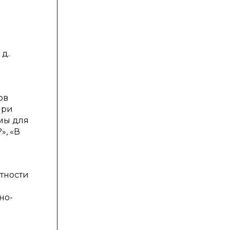
 д.
ов
При
мы для
», «В
тности
но-