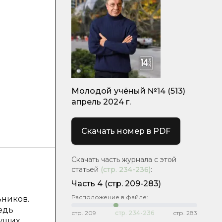
Молодой учёный №14 (513)
апрель 2024 г.
Скачать номер в PDF
Скачать часть журнала с этой
статьей
(стр.
234-236
)
:
Часть 4
(стр. 209-283)
Расположение в файле:
ьников.
едь
стр.
209
стр.
234-236
стр.
283
дущих