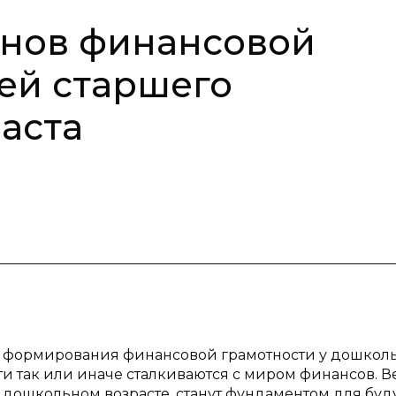
нов финансовой
тей старшего
аста
мы формирования финансовой грамотности у дошкол
и так или иначе сталкиваются с миром финансов. В
в дошкольном возрасте, станут фундаментом для бу