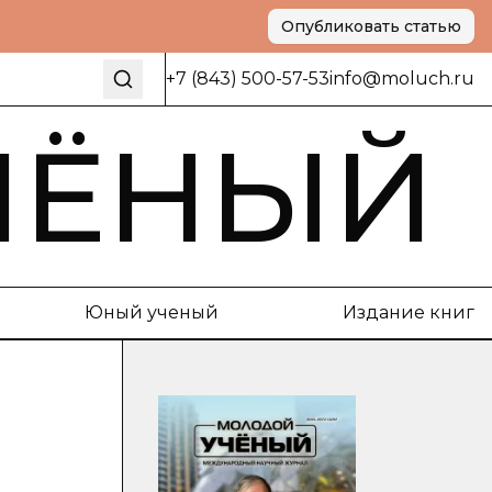
Опубликовать статью
+7 (843) 500-57-53
info@moluch.ru
ЧЁНЫЙ
Юный ученый
Издание книг