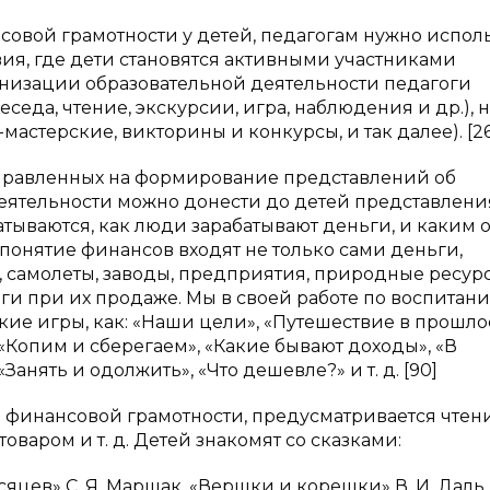
овой грамотности у детей, педагогам нужно испол
вия, где дети становятся активными участниками
анизации образовательной деятельности педагоги
седа, чтение, экскурсии, игра, наблюдения и др.), н
мастерские, викторины и конкурсы, и так далее). [2
аправленных на формирование представлений об
еятельности можно донести до детей представления
батываются, как люди зарабатывают деньги, и каким 
в понятие финансов входят не только сами деньги,
ы, самолеты, заводы, предприятия, природные ресурс
ньги при их продаже. Мы в своей работе по воспитан
ие игры, как: «Наши цели», «Путешествие в прошло
«Копим и сберегаем», «Какие бывают доходы», «В
Занять и одолжить», «Что дешевле?» и т. д. [90]
финансовой грамотности, предусматривается чтен
товаром и т. д. Детей знакомят со сказками:
сяцев» С. Я. Маршак, «Вершки и корешки» В. И. Даль,