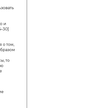
ьзовать
о и
6–30]
 о том,
образом
ы, то
ию
е
ие