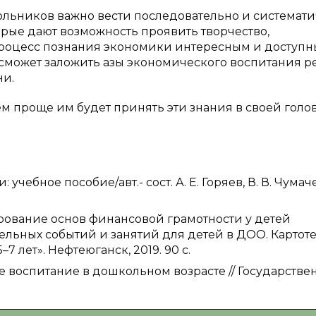
льников важно вести последовательно и системати
рые дают возможность проявить творчество,
 процесс познания экономики интересным и доступн
 сможет заложить азы экономического воспитания р
ни.
м проще им будет принять эти знания в своей голо
учебное пособие/авт.- сост. А. Е. Горяев, В. В. Чумач
ование основ финансовой грамотности у детей
ельных событий и занятий для детей в ДОО. Картот
 лет». Нефтеюганск, 2019. 90 с.
кое воспитание в дошкольном возрасте // Государств