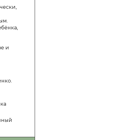
чески,
ым.
ебёнка,
ве и
енко.
ека
енный