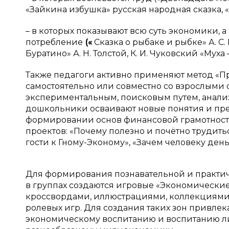
«Зайкина избушка» русская народная сказка, «
– в которых показывают всю суть экономики, 
потребление
(«
Сказка о рыбаке и рыбке» А. 
Буратино» А. Н. Толстой, К. И. Чуковский «Муха 
Также педагоги активно применяют метод «Пр
самостоятельно или совместно со взрослыми 
экспериментальным, поисковым путем, анализ
дошкольники осваивают новые понятия и пре
формировании основ финансовой грамотност
проектов: «Почему полезно и почётно трудитьс
гости к Гному-Эконому», «Зачем человеку день
Для формирования познавательной и практич
в группах создаются игровые «Экономические
кроссвордами, иллюстрациями, коллекциями м
ролевых игр. Для создания таких зон привле
экономическому воспитанию и воспитанию ли