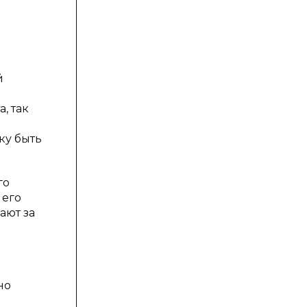
й
, так
ку быть
го
 его
ают за
но