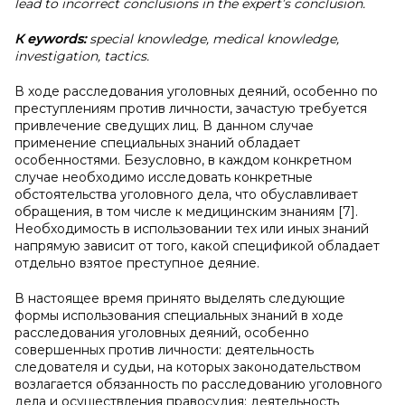
lead to incorrect conclusions in the expert’s conclusion.
К
eywords:
special knowledge, medical knowledge,
investigation, tactics.
В ходе расследования уголовных деяний, особенно по
преступлениям против личности, зачастую требуется
привлечение сведущих лиц. В данном случае
применение специальных знаний обладает
особенностями. Безусловно, в каждом конкретном
случае необходимо исследовать конкретные
обстоятельства уголовного дела, что обуславливает
обращения, в том числе к медицинским знаниям [7].
Необходимость в использовании тех или иных знаний
напрямую зависит от того, какой спецификой обладает
отдельно взятое преступное деяние.
В настоящее время принято выделять следующие
формы использования специальных знаний в ходе
расследования уголовных деяний, особенно
совершенных против личности: деятельность
следователя и судьи, на которых законодательством
возлагается обязанность по расследованию уголовного
дела и осуществления правосудия; деятельность