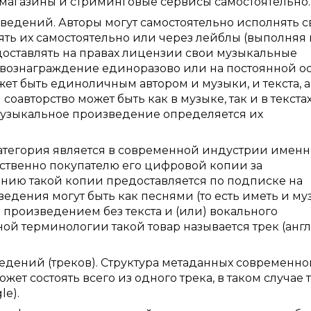
 магазины и стриминговые сервисы самостоятельно.
ведений. Авторы могут самостоятельно исполнять с
ть их самостоятельно или через лейблы (выполняя 
доставлять на правах лицензии свои музыкальные
и вознаграждение единоразово или на постоянной о
жет быть единоличным автором и музыки, и текста, а
оавторство может быть как в музыке, так и в текстах
музыкальное произведение определяется их
тегория является в современной индустрии именн
ственно покупателю его цифровой копии за
анию такой копии предоставляется по подписке на
дения могут быть как песнями (то есть иметь и му
м произведением без текста и (или) вокального
 терминологии такой товар называется трек (англ
дений (треков). Структура метаданных современно
жет состоять всего из одного трека, в таком случае 
le).