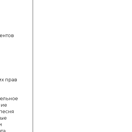
ентов
их прав
дельное
ние
 песня
рые
и
та,