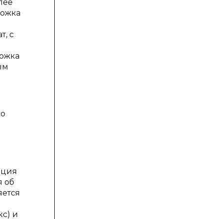
лее
ложка
т, с
ложка
ым
по
ация
я об
яется
с) и