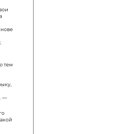
вои
в
снове
.
о тем
зыку,
. —
го
такой