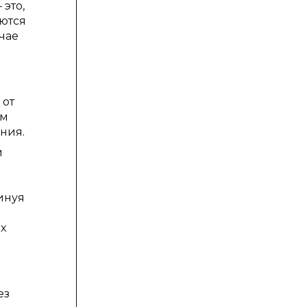
это,
аются
чае
 от
ям
ния.
и
инуя
х
ез