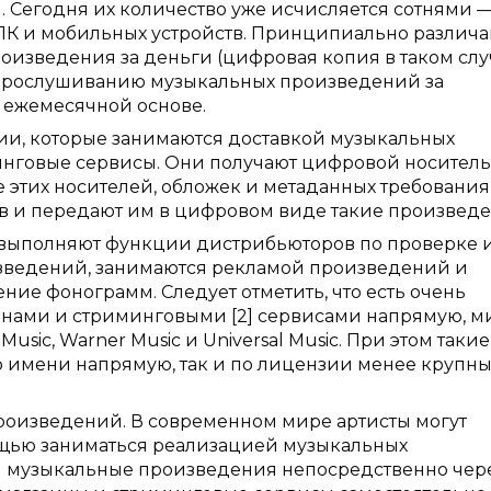
Сегодня их количество уже исчисляется сотнями — 
 ПК и мобильных устройств. Принципиально различ
изведения за деньги (цифровая копия в таком слу
к прослушиванию музыкальных произведений за
 ежемесячной основе.
ии, которые занимаются доставкой музыкальных
нговые сервисы. Они получают цифровой носитель
е этих носителей, обложек и метаданных требовани
в и передают им в цифровом виде такие произведе
 выполняют функции дистрибьюторов по проверке 
ведений, занимаются рекламой произведений и
ение фонограмм. Следует отметить, что есть очень
зинами и стриминговыми [2] сервисами напрямую, м
Music, Warner Music и Universal Music. При этом такие
о имени напрямую, так и по лицензии менее крупны
роизведений. В современном мире артисты могут
ощью заниматься реализацией музыкальных
ои музыкальные произведения непосредственно чер