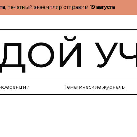
ста
, печатный экземпляр отправим
19 августа
ДОЙ У
нференции
Тематические журналы