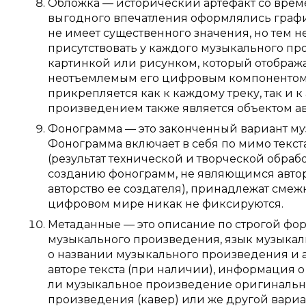
Обложка — исторический артефакт со врем
выгодного впечатления оформлялись граф
не имеет существенного значения, но тем н
присутствовать у каждого музыкального про
картинкой или рисунком, который отобража
неотъемлемым его цифровым компонентом. 
прикрепляется как к каждому треку, так и 
произведением также является объектом ав
Фонограмма — это законченный вариант м
Фонограмма включает в себя по мимо текст
(результат технической и творческой обраб
созданию фонограмм, не являющимся авто
авторство ее создателя), принадлежат смеж
цифровом мире никак не фиксируются.
Метаданные — это описание по строгой фо
музыкального произведения, язык музыкал
о названии музыкального произведения и 
авторе текста (при наличии), информация 
ли музыкальное произведение оригинальн
произведения (кавер) или же другой вари