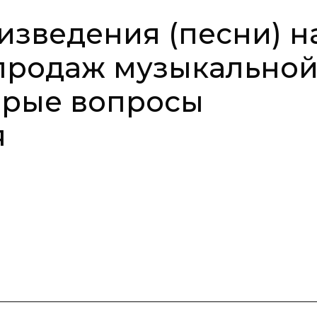
зведения (песни) н
продаж музыкально
орые вопросы
я