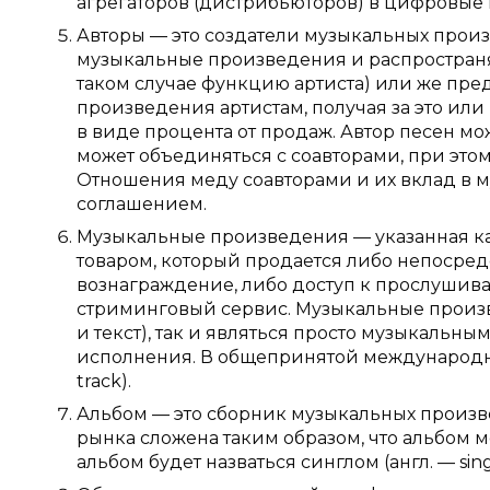
агрегаторов (дистрибьюторов) в цифровые
Авторы — это создатели музыкальных произ
музыкальные произведения и распространя
таком случае функцию артиста) или же пре
произведения артистам, получая за это ил
в виде процента от продаж. Автор песен мо
может объединяться с соавторами, при этом с
Отношения меду соавторами и их вклад в 
соглашением.
Музыкальные произведения — указанная ка
товаром, который продается либо непосред
вознаграждение, либо доступ к прослушив
стриминговый сервис. Музыкальные произве
и текст), так и являться просто музыкальны
исполнения. В общепринятой международной
track).
Альбом — это сборник музыкальных произве
рынка сложена таким образом, что альбом мо
альбом будет назваться синглом (англ. — sing