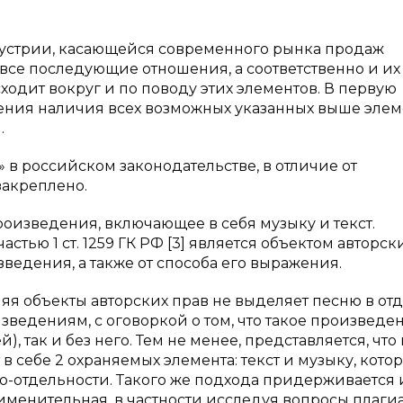
устрии, касающейся современного рынка продаж
 все последующие отношения, а соответственно и их
одит вокруг и по поводу этих элементов. В первую
рения наличия всех возможных указанных выше элем
.
» в российском законодательстве, в отличие от
закреплено.
роизведения, включающее в себя музыку и текст.
стью 1 ст. 1259 ГК РФ [3] является объектом авторск
ведения, а также от способа его выражения.
исляя объекты авторских прав не выделяет песню в от
ведениям, с оговоркой о том, что такое произведе
й), так и без него. Тем не менее, представляется, что
в себе 2 охраняемых элемента: текст и музыку, кото
 по-отдельности. Такого же подхода придерживается 
именительная, в частности исследуя вопросы плагиа