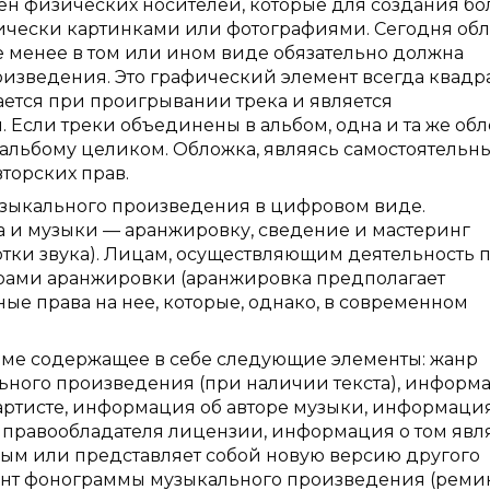
ен физических носителей, которые для создания бо
ически картинками или фотографиями. Сегодня об
е менее в том или ином виде обязательно должна
изведения. Это графический элемент всегда квадра
ется при проигрывании трека и является
Если треки объединены в альбом, одна и та же об
к альбому целиком. Обложка, являясь самостоятельн
торских прав.
узыкального произведения в цифровом виде.
а и музыки — аранжировку, сведение и мастеринг
отки звука). Лицам, осуществляющим деятельность 
рами аранжировки (аранжировка предполагает
ные права на нее, которые, однако, в современном
рме содержащее в себе следующие элементы: жанр
ьного произведения (при наличии текста), информ
артисте, информация об авторе музыки, информаци
о правообладателя лицензии, информация о том явл
ым или представляет собой новую версию другого
ант фонограммы музыкального произведения (ремик