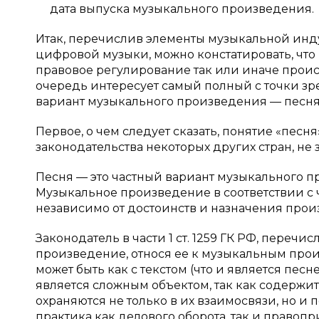
дата выпуска музыкального произведения.
Итак, перечислив элементы музыкальной инд
цифровой музыки, можно констатировать, что
правовое регулирование так или иначе происх
очередь интересует самый полный с точки з
вариант музыкального произведения — песня
Первое, о чем следует сказать, понятие «песня
законодательства некоторых других стран, не 
Песня — это частный вариант музыкального п
Музыкальное произведение в соответствии с ча
независимо от достоинств и назначения произ
Законодатель в части 1 ст. 1259 ГК РФ, переч
произведение, относя ее к музыкальным произ
может быть как с текстом (что и является песне
является сложным объектом, так как содержит 
охраняются не только в их взаимосвязи, но и
практика как делового оборота, так и правопр