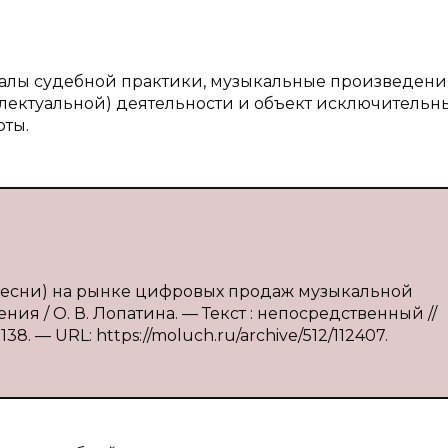
риалы судебной практики, музыкальные произведени
ллектуальной) деятельности и объект исключительн
оты.
(песни) на рынке цифровых продаж музыкальной
я / О. В. Лопатина. — Текст : непосредственный //
38. — URL: https://moluch.ru/archive/512/112407.