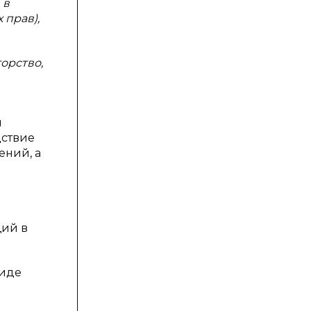
 в
 прав),
орство,
ы
дствие
ений, а
щий в
виде