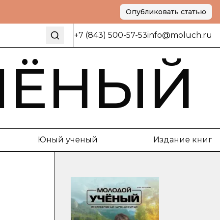
Опубликовать статью
+7 (843) 500-57-53
info@moluch.ru
ЧЁНЫЙ
Юный ученый
Издание книг