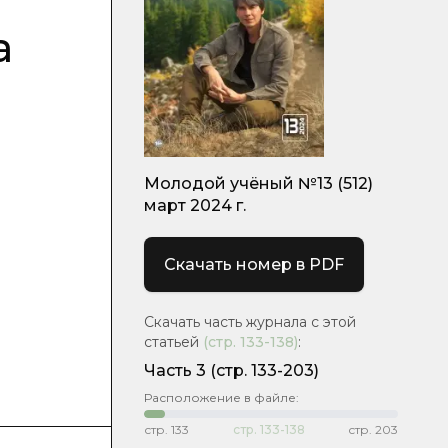
а
й
Молодой учёный №13 (512)
март 2024 г.
Скачать номер в PDF
Скачать часть журнала с этой
статьей
(стр.
133-138
)
:
Часть 3
(стр. 133-203)
Расположение в файле:
стр.
133
стр.
133-138
стр.
203