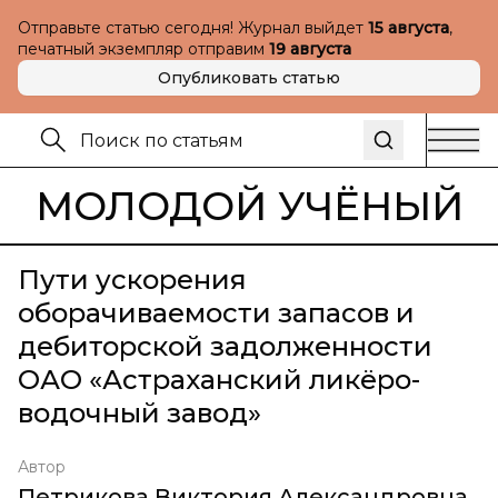
Отправьте статью сегодня! Журнал выйдет
15 августа
,
печатный экземпляр отправим
19 августа
Опубликовать статью
МОЛОДОЙ УЧЁНЫЙ
Пути ускорения
оборачиваемости запасов и
дебиторской задолженности
ОАО «Астраханский ликёро-
водочный завод»
Автор
Петрикова Виктория Александровна