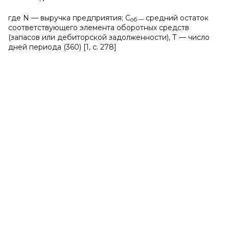
где N — выручка предприятия; С
средний остаток
об —
соответствующего элемента оборотных средств
(запасов или дебиторской задолженности), Т — число
дней периода (360) [1, с. 278]