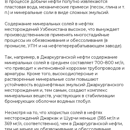
В процессе добычи нефти попутно извлекаются
пластовая вода, механические примеси (песок, глина и т.
п.) и минеральные соли в виде сложных эмульсий.
Содержание минеральных солей в нефтях
месторождений Узбекистана высокое, что вынуждает
производственников применять многостадийные
процессы их обезвоживания и обессоливания (в
промысле, УПН и на нефтеперерабатывающем заводе).
Так, например, в Джаркурганской нефти содержание
минеральных солей в среднем составляет 700–800 мг/л,
что приводит к интенсивной коррозии трубопроводов и
арматуры. Кроме того, высокодисперсные и
растворенные минеральные соли повышают
устойчивость водонефтяных эмульсий Джаркурганского
месторождения и, тем самым, создают комплекс
минеральных веществ, участвующих в стабилизации
бронирующих оболочки водяных глобул.
Несмотря на то, что хлористых солей в нефтях
месторождений Джаркак и Шурчи меньше (385 мг/л и
369 мг/л, соответственно), чем в Джаргурганской нефти,
тем не менее их обезвоживание и обессоливание