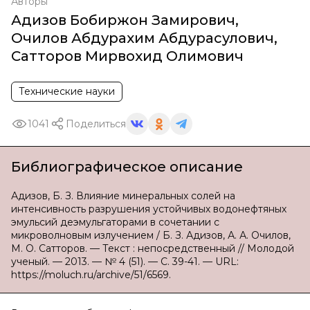
Авторы
Адизов Бобиржон Замирович
,
Очилов Абдурахим Абдурасулович
,
Сатторов Мирвохид Олимович
Технические науки
1041
Поделиться
Библиографическое описание
Адизов, Б. З. Влияние минеральных солей на
интенсивность разрушения устойчивых водонефтяных
эмульсий деэмульгаторами в сочетании с
микроволновым излучением / Б. З. Адизов, А. А. Очилов,
М. О. Сатторов. — Текст : непосредственный // Молодой
ученый. — 2013. — № 4 (51). — С. 39-41. — URL:
https://moluch.ru/archive/51/6569.