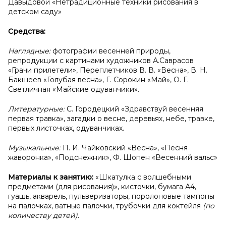
Давыдовой «Нетрадиционные техники рисования в
детском саду»
Средства:
Наглядные:
фотографии весенней природы,
репродукции с картинами художников А.Саврасов
«Грачи прилетели», Переплетчиков В. В. «Весна», В. Н.
Бакшеев «Голубая весна», Г. Сорокин «Май», О. Г.
Светличная «Майские одуванчики».
Литературные:
С. Городецкий «Здравствуй весенняя
первая травка», загадки о весне, деревьях, небе, травке,
первых листочках, одуванчиках.
Музыкальные:
П. И. Чайковский «Весна», «Песня
жаворонка», «Подснежник», Ф. Шопен «Весенний вальс»
Материалы к
занятию:
«Шкатулка с волшебными
предметами (для рисования)», кисточки, бумага А4,
гуашь, акварель, пульверизаторы, поролоновые тампоны
на палочках, ватные палочки, трубочки для коктейля
(по
количеству детей).