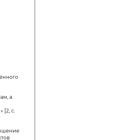
ённого
ам, а
[2, с.
вышение
ктов