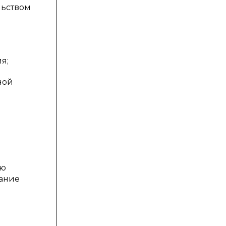
льством
я;
ной
ую
вание