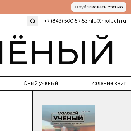
Опубликовать статью
+7 (843) 500-57-53
info@moluch.ru
ЧЁНЫЙ
Юный ученый
Издание книг