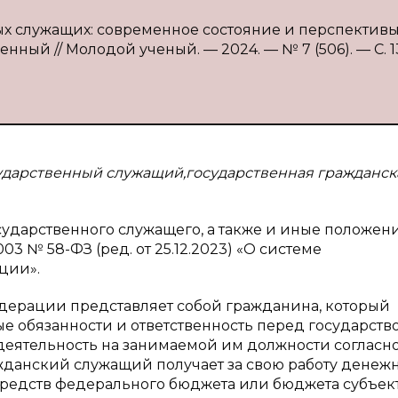
ных служащих: современное состояние и перспектив
енный // Молодой ученый. — 2024. — № 7 (506). — С. 1
сударственный служащий,государственная гражданск
ударственного служащего, а также и иные положен
3 № 58-ФЗ (ред. от 25.12.2023) «О системе
ции».
дерации представляет собой гражданина, который
 обязанности и ответственность перед государств
еятельность на занимаемой им должности согласно 
жданский служащий получает за свою работу денеж
 средств федерального бюджета или бюджета субъек