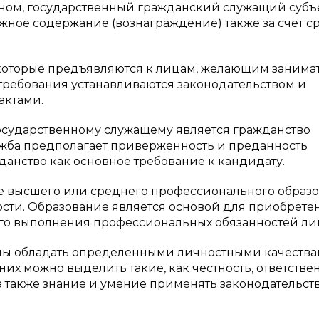
ном, государственный гражданский служащий субъ
ное содержание (вознаграждение) также за счет с
которые предъявляются к лицам, желающим занима
 требования устанавливаются законодательством и
актами.
осударственному служащему является гражданство
жба предполагает приверженность и преданность
данство как основное требование к кандидату.
е высшего или среднего профессионального образо
ости. Образование является основой для приобрете
го выполнения профессиональных обязанностей ли
жны обладать определенными личностными качества
 можно выделить такие, как честность, ответствен
а также знание и умение применять законодательст