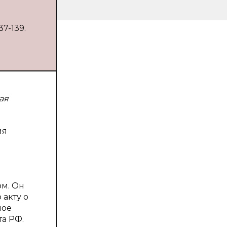
ы
37-139.
ая
ия
ом. Он
акту о
ное
та РФ.