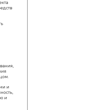
екта
редств
ть
вания,
ния
цом.
ми и
ность,
во и