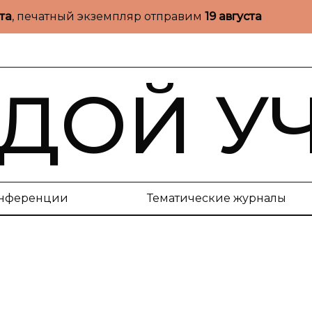
ста
, печатный экземпляр отправим
19 августа
ДОЙ У
нференции
Тематические журналы