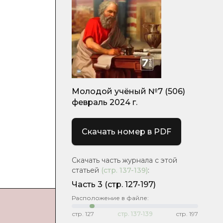
Молодой учёный №7 (506)
февраль 2024 г.
Скачать номер в PDF
Скачать часть журнала с этой
статьей
(стр.
137-139
)
:
Часть 3
(стр. 127-197)
Расположение в файле:
стр.
127
стр.
137-139
стр.
197