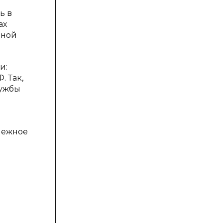
ь в
ах
нной
и:
 Так,
лужбы
нежное