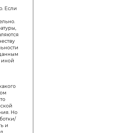
о. Если
ельно.
ратуры,
вляются
честву
льности
 данным
в иной
какого
ком
то
еской
ния. Но
ботки/
ть и
ал