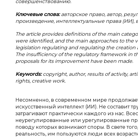
совершенствованию.
Ключевые слова:
авторское право, автор, резу
произведение, интеллектуальные права (ИИ), 
The article provides definitions of the main categ
were identified, and the main approaches to the vi
legislation regulating and regulating the creation an
The insufficiency of the regulatory framework in t
proposals for its improvement have been made.
Keywords:
copyright, author, results of activity, art
rights, creative work.
Несомненно, в современном мире продолжает 
искусственный интеллект (ИИ). Не составит тр
затрагивают практически каждого из нас. Вс
неурегулированные или урегулированные пр
поводу которых возникают споры. В свете того
реальность, им пользуются люди всех возрас