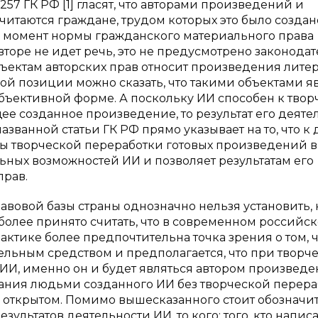
 1257 ГК РФ [1] гласят, что авторами произведений и
читаются граждане, трудом которых это было создан
ий момент нормы гражданского материального права
вторе не идет речь, это не предусмотрено законодат
 объектам авторских прав относит произведения лите
нной позиции можно сказать, что такими объектами я
бъективной форме. А поскольку ИИ способен к твор
ее созданное произведение, то результат его деяте
названной статьи ГК РФ прямо указывает на то, что к
аты творческой переработки готовых произведений 
ьных возможностей ИИ и позволяет результатам его
прав.
авовой базы страны однозначно нельзя установить, 
более принято считать, что в современном российс
ктике более предпочтительна точка зрения о том, ч
ельным средством и предполагается, что при творч
 ИИ, именно он и будет являться автором произведе
ования людьми созданного ИИ без творческой перера
ся открытом. Помимо вышесказанного стоит обозначи
зультатов деятельности ИИ, то кого: того, кто напис