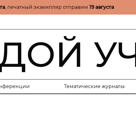
ста
, печатный экземпляр отправим
19 августа
ДОЙ У
нференции
Тематические журналы