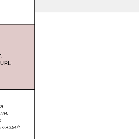
.
 URL:
а
ии.
и
стоящий