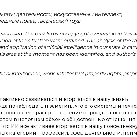
льтаты деятельности, искусственный интеллект,
вещные права, творческий труд.
ories used. The problems of copyright ownership in this a
sion of the situation were outlined. The analysis of the R
d application of artificial intelligence in our state is carr
his area at the moment has been identified, and author's
ificial intelligence, work, intellectual property rights, propr
активно развиваться и вторгаться в нашу жизнь
уда понаблюдать и заметить, что его системы и техн
естороннее его распространение порождает все новы
авом в неполном объеме общественные отношения,
, что ИИ все активнее вторгается в нашу повседневн
тных категорий, профессий, сфер деятельности, при