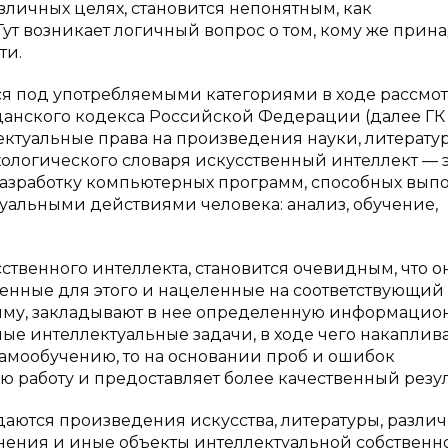
зличных целях, становится непонятным, как
ут возникает логичный вопрос о том, кому же прин
ти.
ься под употребляемыми категориями в ходе рассмо
ажданского кодекса Российской Федерации (далее ГК 
ктуальные права на произведения науки, литерату
хологического словаря искусственный интеллект — 
разработку компьютерных программ, способных вып
уальными действиями человека: анализ, обучение,
венного интеллекта, становится очевидным, что о
ченные для этого и нацеленные на соответствующий
мму, закладывают в нее определенную информацио
ные интеллектуальные задачи, в ходе чего накаплив
самообучению, то на основании проб и ошибок
 работу и предоставляет более качественный резул
аются произведения искусства, литературы, разли
ения и иные объекты интеллектуальной собственно