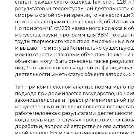
статьи Гражданского кодекса. Так, ст.ст. 1228 и
результатов интеллектуальной деятельности с
смотреть с этой точки зрения, то на настоящ
признают авторами только людей, об ИИ как а
Но при этом ч.1 ст.1259 названного кодекса к
искусства, науки, программ для ЭВМ. То с да
труды творческого характера, выраженные в о
и выдают по итогу действительно существующ
можно отнести к таковым объектам. Также ч.2 
объектам могут быть отнесены также результ
вид. Что также является одной из функционал
деятельности иметь статус объекта авторских 
Так, при комплексном анализе нормативно-пр
подхода придерживается государство, но наи
законодательстве и правоприменительной пра
искусственный интеллект является вспомогат
работе человека с результатами деятельности
когда речь идет о случаях простого использ
доработки, вопрос об авторстве снова остает
иной вопрос. Если считать человека автором ре