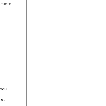
 свете
и
росы
пы,