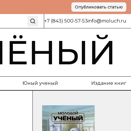
Опубликовать статью
+7 (843) 500-57-53
info@moluch.ru
ЧЁНЫЙ
Юный ученый
Издание книг