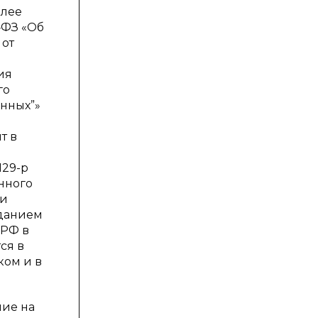
олее
‑ФЗ «Об
 от
ия
го
анных”»
т в
129-р
нного
ии
зданием
 РФ в
ся в
ком и в
ние на