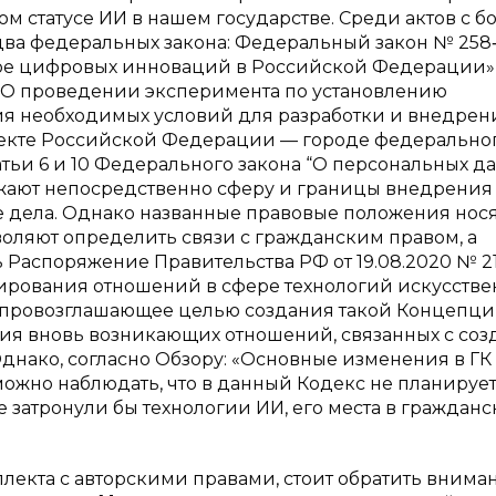
 статусе ИИ в нашем государстве. Среди актов с б
два федеральных закона: Федеральный закон № 258
ре цифровых инноваций в Российской Федерации»
З «О проведении эксперимента по установлению
ия необходимых условий для разработки и внедрен
бъекте Российской Федерации — городе федерально
тьи 6 и 10 Федерального закона “О персональных д
тражают непосредственно сферу и границы внедрения
е дела. Однако названные правовые положения нося
оляют определить связи с гражданским правом, а
 Распоряжение Правительства РФ от 19.08.2020 № 2
рования отношений в сфере технологий искусстве
5], провозглашающее целью создания такой Концепц
ия вновь возникающих отношений, связанных с со
днако, согласно Обзору: «Основные изменения в ГК
] можно наблюдать, что в данный Кодекс не планирует
затронули бы технологии ИИ, его места в гражданс
лекта с авторскими правами, стоит обратить внима