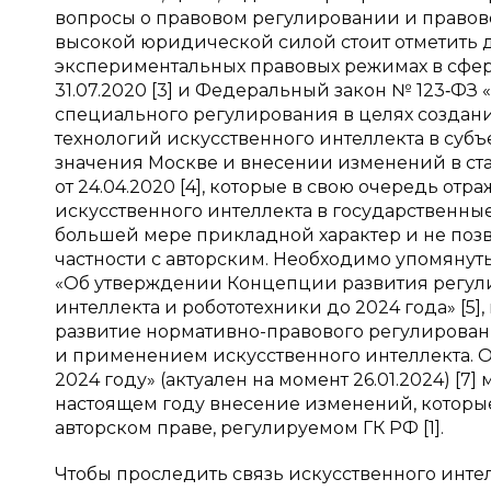
вопросы о правовом регулировании и правовом
высокой юридической силой стоит отметить 
экспериментальных правовых режимах в сфе
31.07.2020 [3] и Федеральный закон № 123‑Ф
специального регулирования в целях создан
технологий искусственного интеллекта в су
значения Москве и внесении изменений в ста
от 24.04.2020 [4], которые в свою очередь о
искусственного интеллекта в государственны
большей мере прикладной характер и не позв
частности с авторским. Необходимо упомянуть
«Об утверждении Концепции развития регули
интеллекта и робототехники до 2024 года» [
развитие нормативно-правового регулирован
и применением искусственного интеллекта. О
2024 году» (актуален на момент 26.01.2024) [7
настоящем году внесение изменений, которые 
авторском праве, регулируемом ГК РФ [1].
Чтобы проследить связь искусственного интел