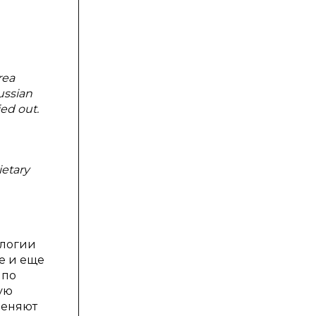
rea
ussian
ied out.
ietary
ологии
е и еще
 по
ую
меняют