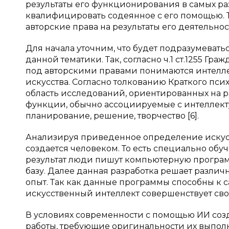
результаты его функционирования в самых ра
квалифицировать содеянное с его помощью. Т
авторские права на результаты его деятельнос
Для начала уточним, что будет подразумеват
данной тематики. Так, согласно ч.1 ст.1255 Гр
под авторскими правами понимаются интелле
искусства. Согласно толкованию Краткого пси
область исследований, ориентированных на 
функции, обычно ассоциируемые с интеллект
планирование, решение, творчество [6].
Анализируя приведенное определение искусст
создается человеком. То есть специально обу
результат люди пишут компьютерную програ
базу. Далее данная разработка решает различ
опыт. Так как данные программы способны к 
искусственный интеллект совершенствует свою
В условиях современности с помощью ИИ созд
работы, требующие оригинальности их выполн