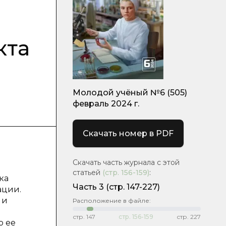
кта
Молодой учёный №6 (505)
февраль 2024 г.
Скачать номер в PDF
Скачать часть журнала с этой
статьей
(стр.
156-159
)
:
ка
Часть 3
(стр. 147-227)
ации.
 и
Расположение в файле:
стр.
147
стр.
156-159
стр.
227
о ее