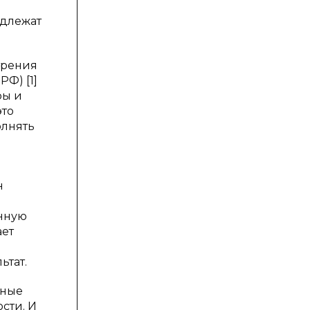
адлежат
трения
РФ) [1]
ры и
это
олнять
н
нную
ает
ьтат.
чные
сти. И