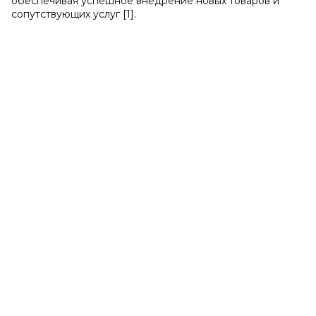
обеспечивая успешное внедрение новых товаров и
сопутствующих услуг [1].