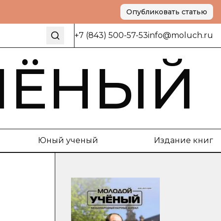
Опубликовать статью
+7 (843) 500-57-53
info@moluch.ru
ЧЁНЫЙ
Юный ученый
Издание книг