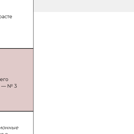
расте
его
. — № 3
ционные