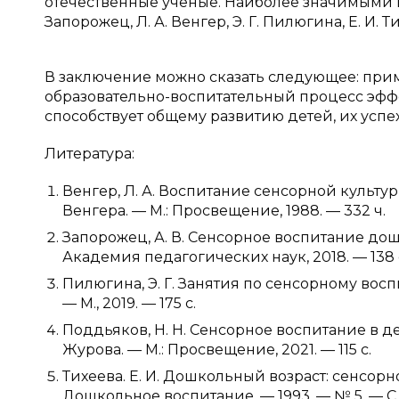
отечественные учёные. Наиболее значимыми в 
Запорожец, Л. А. Венгер, Э. Г. Пилюгина, Е. И. Т
В заключение можно сказать следующее: при
образовательно-воспитательный процесс эфф
способствует общему развитию детей, их усп
Литература:
Венгер, Л. А. Воспитание сенсорной культуры
Венгера. — М.: Просвещение, 1988. — 332 ч.
Запорожец, А. В. Сенсорное воспитание дошкол
Академия педагогических наук, 2018. — 138 
Пилюгина, Э. Г. Занятия по сенсорному воспи
— М., 2019. — 175 с.
Поддьяков, Н. Н. Сенсорное воспитание в детск
Журова. — М.: Просвещение, 2021. — 115 с.
Тихеева. Е. И. Дошкольный возраст: сенсорное
Дошкольное воспитание. — 1993. — № 5. — С. 