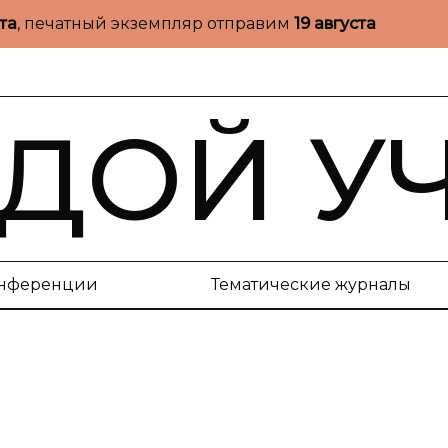
ста
, печатный экземпляр отправим
19 августа
ДОЙ У
нференции
Тематические журналы