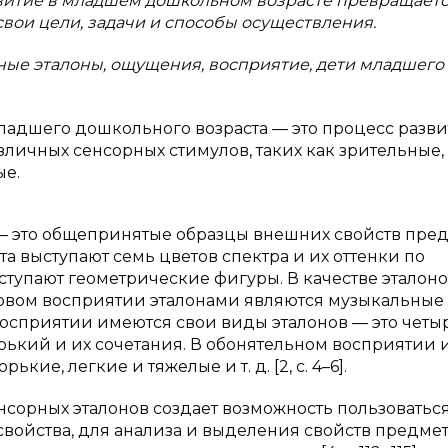
витие в младшем дошкольном возрасте превращаетс
свои цели, задачи и способы осуществления.
ные эталоны, ощущения, восприятие, дети младшего
ладшего дошкольного возраста — это процесс разв
личных сенсорных стимулов, таких как зрительные,
ые.
 — это общепринятые образцы внешних свойств пред
а выступают семь цветов спектра и их оттенки по
ступают геометрические фигуры. В качестве эталон
овом восприятии эталонами являются музыкальные 
восприятии имеются свои виды эталонов — это четы
орький и их сочетания. В обонятельном восприятии 
кие, легкие и тяжелые и т. д. [2, с. 4–6].
енсорных эталонов создает возможность пользоватьс
войства, для анализа и выделения свойств предмет