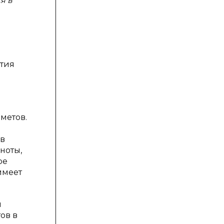
я в
ития
метов.
ов
ноты,
ре
имеет
я
ов в