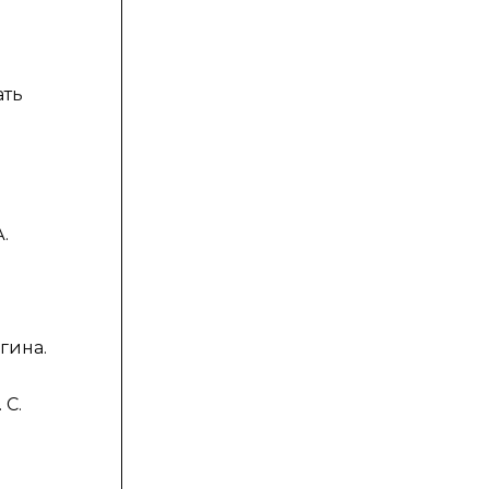
ать
.
гина.
 С.