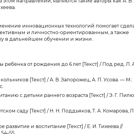
этом направлении, являются такие авторы как А. В.
ихеева.
менение инновационных технологий помогает сдел
ективным и личностно-ориентированным, а также
еху в дальнейшем обучении и жизни.
 ребёнка от рождения до 6 лет [Текст] / Под ред. Л. А
ьников [Текст] / А. В. Запорожец, А. П. Усова. — М.:
с.
танию с детьми раннего возраста [Текст] / Э. Г. Пилю
ом саду [Текст] / Н. Н. Поддьяков, Т. А. Комарова, Л.
 развитие и воспитание [Текст] / Е. И. Тихеева //
54–55.