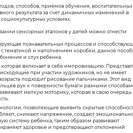
одов, способов, приёмов обучения, воспитательных
вного результата за счёт динамичных изменений в
 социокультурных условиях.
нии сенсорных эталонов у детей можно отнести:
лирующая познавательных процессов и способствую
 с тематикой и наполнением коробки, данное посо
обоняние и слух ребенка.
 которая включает в себя импровизацию. Представл
оисходящие при участии художников, но не имеет
возраста подходит рисование пальчиками. Этот вид
льцев рук к поверхности бумаги разными способам
азвивают мелкую моторику, которая в свою очередь
сть.
нологии, позволяющие выявить скрытые способнос
бляют, снимают напряжение, создают эмоциональн
ую систему ребенка, таким образом развивают
сохраняют здоровье и предотвращают отклонений