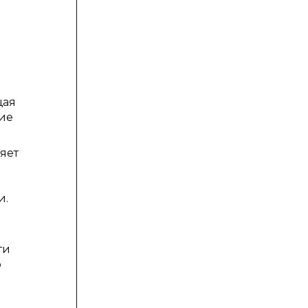
щая
бие
яет
и.
ти
о