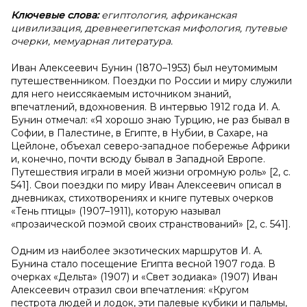
Ключевые слова:
египтология, африканская
цивилизация, древнеегипетская мифология, путевые
очерки, мемуарная литература.
Иван Алексеевич Бунин (1870–1953) был неутомимым
путешественником. Поездки по России и миру служили
для него неиссякаемым источником знаний,
впечатлений, вдохновения. В интервью 1912 года И. А.
Бунин отмечал: «Я хорошо знаю Турцию, не раз бывал в
Софии, в Палестине, в Египте, в Нубии, в Сахаре, на
Цейлоне, объехал северо-западное побережье Африки
и, конечно, почти всюду бывал в Западной Европе.
Путешествия играли в моей жизни огромную роль» [2, с.
541]. Свои поездки по миру Иван Алексеевич описал в
дневниках, стихотворениях и книге путевых очерков
«Тень птицы» (1907–1911), которую называл
«прозаической поэмой своих странствований» [2, с. 541].
Одним из наиболее экзотических маршрутов И. А.
Бунина стало посещение Египта весной 1907 года. В
очерках «Дельта» (1907) и «Свет зодиака» (1907) Иван
Алексеевич отразил свои впечатления: «Кругом
пестрота людей и лодок, эти палевые кубики и пальмы,