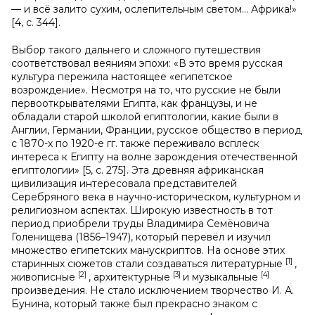
— и всё залито сухим, ослепительным светом… Африка!»
[4, с. 344].
Выбор такого дальнего и сложного путешествия
соответствовал веяниям эпохи: «В это время русская
культура пережила настоящее «египетское
возрождение». Несмотря на то, что русские не были
первооткрывателями Египта, как французы, и не
обладали старой школой египтологии, какие были в
Англии, Германии, Франции, русское общество в период
с 1870-х по 1920-е гг. также переживало всплеск
интереса к Египту на волне зарождения отечественной
египтологии» [5, с. 275]. Эта древняя африканская
цивилизация интересовала представителей
Серебряного века в научно-историческом, культурном и
религиозном аспектах. Широкую известность в тот
период приобрели труды Владимира Семёновича
Голенищева (1856–1947), который перевёл и изучил
множество египетских манускриптов. На основе этих
[1]
старинных сюжетов стали создаваться литературные
,
[2]
[3]
[4]
живописные
, архитектурные
и музыкальные
произведения. Не стало исключением творчество И. А.
Бунина, который также был прекрасно знаком с