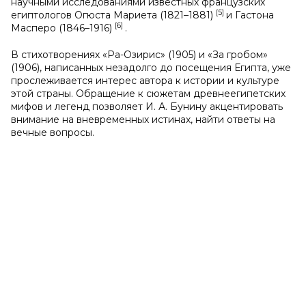
научными исследованиями известных французских
[5]
египтологов Огюста Мариета (1821–1881)
и Гастона
[6]
Масперо (1846–1916)
.
В стихотворениях «Ра-Озирис» (1905) и «За гробом»
(1906), написанных незадолго до посещения Египта, уже
прослеживается интерес автора к истории и культуре
этой страны. Обращение к сюжетам древнеегипетских
мифов и легенд позволяет И. А. Бунину акцентировать
внимание на вневременных истинах, найти ответы на
вечные вопросы.