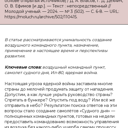
основе открытых источников) / Д. А. Власов, Г. Д. Дехнич,
О. В. Ефимов [и др.]. — Текст : непосредственный //
Молодой ученый. — 2024. — № 3 (502). — С. 6-8. — URL:
https://moluch.ru/archive/502/110415.
В статье рассматриваются уникальность создание
воздушного командного пункта, назначение,
применение в настоящее время и перспективы
развития.
Ключевые слова:
воздушный командный пункт,
самолет судного дня, Ил-80, ядерная война.
Настоящая угроза ядерной войны заставила многие
страны до мелочей продумать защиту от нападения.
Допустим, а как лучше укрыть руководство страны?
Спрятать в бункере? Опустить под воду? Или всё же
отправить в небо? Результатом поиска ответов на эти
вопросы стало создание самолётов «Судного дня» —
полноценных командных пунктов, готовых на недели
предоставить командованию возможность управления
из воздуха без какого-либо ущерба самому процессу.