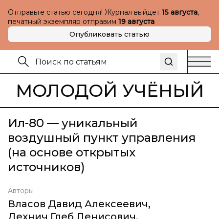
Отправьте статью сегодня! Журнал выйдет
15 августа
,
печатный экземпляр отправим
19 августа
Опубликовать статью
МОЛОДОЙ УЧЁНЫЙ
Ил-80 — уникальный
воздушный пункт управления
(на основе открытых
источников)
Авторы
Власов Давид Алексеевич
,
Дехнич Глеб Денисович
,