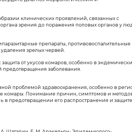
образии клинических проявлений, связанных с
органа зрения до поражения половых органов у лю
ипаразитарные препараты, противовоспалительные
 удаления зрелых червей.
 защита от укусов комаров, особенно в эндемическ
ей предотвращения заболевания.
зной проблемой здравоохранения, особенно в регио
 комары. Понимание причин, симптомов и методо
ль в предотвращении его распространения и защит
 В. А. Шаталин, Е. М. Аракельян- Эпидемиолого-