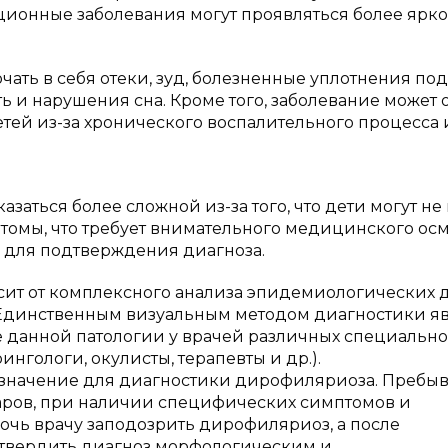
ионные заболевания могут проявляться более ярко
ать в себя отеки, зуд, болезненные уплотнения под
ь и нарушения сна. Кроме того, заболевание может 
етей из-за хронического воспалительного процесса 
аться более сложной из-за того, что дети могут не
томы, что требует внимательного медицинского осм
 для подтверждения диагноза.
сит от комплексного анализа эпидемиологических 
 Единственным визуальным методом диагностики яв
е данной патологии у врачей различных специально
ингологи, окулисты, терапевты и др.).
значение для диагностики дирофиляриоза. Пребыв
аров, при наличии специфических симптомов и
очь врачу заподозрить дирофиляриоз, а после
дтвердить диагноз морфологическим и