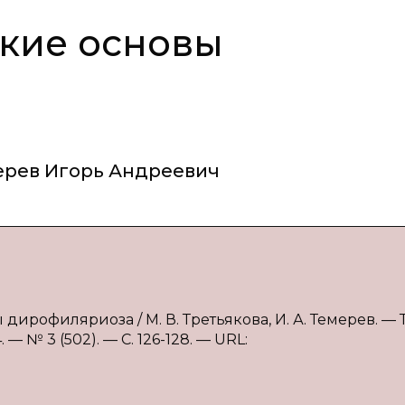
кие основы
ерев Игорь Андреевич
ирофиляриоза / М. В. Третьякова, И. А. Темерев. — Т
 № 3 (502). — С. 126-128. — URL: