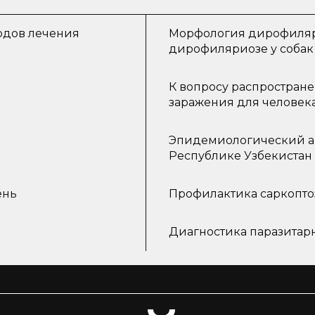
одов лечения
Морфология дирофиляр
дирофиляриозе у собак
К вопросу распростран
заражения для человек
Эпидемиологический а
Республике Узбекистан
ень
Профилактика саркопто
Диагностика паразитар