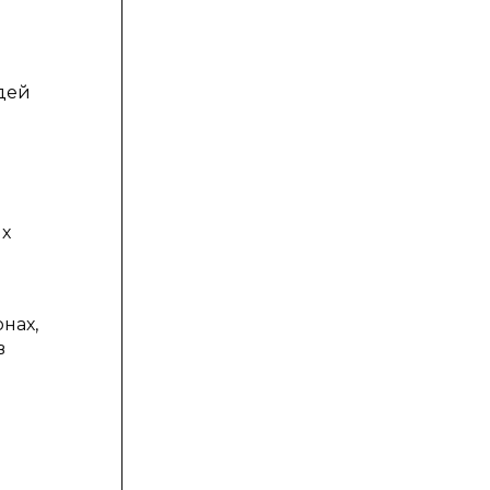
дей
их
нах,
в
е