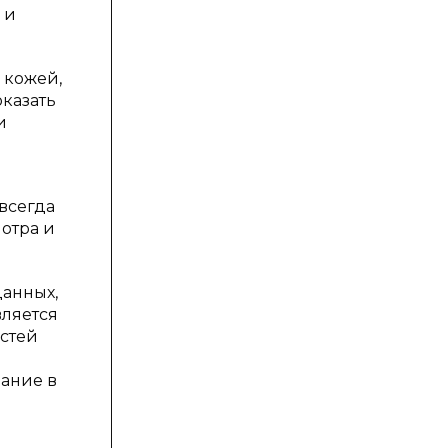
 и
 кожей,
оказать
и
 всегда
отра и
данных,
ляется
стей
ание в