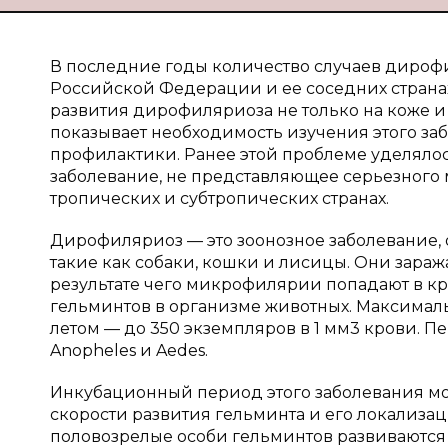
В последние годы количество случаев дироф
Российской Федерации и ее соседних страна
развития дирофиляриоза не только на коже и 
показывает необходимость изучения этого за
профилактики. Ранее этой проблеме уделялось
заболевание, не представляющее серьезного
тропических и субтропических странах.
Дирофиляриоз — это зоонозное заболевание,
такие как собаки, кошки и лисицы. Они зар
результате чего микрофилярии попадают в кр
гельминтов в организме животных. Максимал
летом — до 350 экземпляров в 1 мм3 крови. 
Anopheles и Aedes.
Инкубационный период этого заболевания може
скорости развития гельминта и его локализац
половозрелые особи гельминтов развиваются 