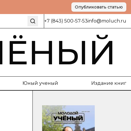
Опубликовать статью
+7 (843) 500-57-53
info@moluch.ru
ЧЁНЫЙ
Юный ученый
Издание книг