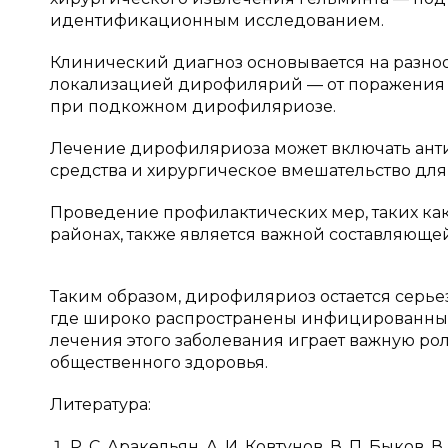
идентификационным исследованием.
Клинический диагноз основывается на разно
локализацией дирофилярий — от поражения 
при подкожном дирофиляриозе.
Лечение дирофиляриоза может включать ант
средства и хирургическое вмешательство для
Проведение профилактических мер, таких как
районах, также является важной составляющ
Таким образом, дирофиляриоз остается серье
где широко распространены инфицированные
лечения этого заболевания играет важную ро
общественного здоровья.
Литература:
Р. С. Аракельян, А. И. Ковтунов, В. П. Быков,