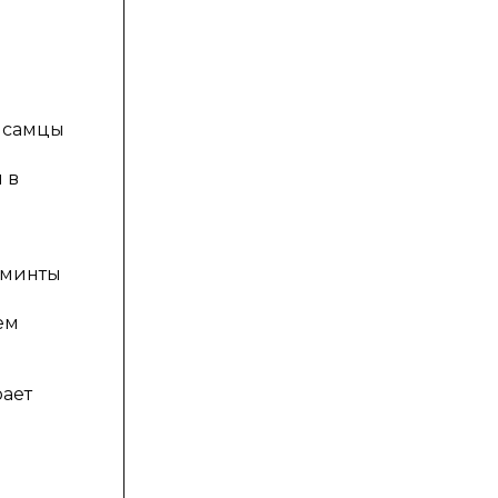
 самцы
 в
ьминты
ем
рает