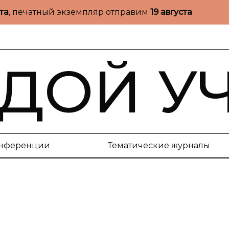
ста
, печатный экземпляр отправим
19 августа
ДОЙ У
нференции
Тематические журналы