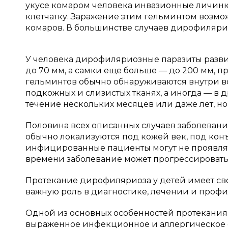
укусе комаром человека инвазионные личинк
клетчатку. Заражение этим гельминтом возмо
комаров. В большинстве случаев дирофиляри
У человека дирофиляриозные паразиты разв
до 70 мм, а самки еще больше — до 200 мм, п
гельминтов обычно обнаруживаются внутри во
подкожных и слизистых тканях, а иногда — в д
течение нескольких месяцев или даже лет, но
Половина всех описанных случаев заболеван
обычно локализуются под кожей век, под кон
инфицированные пациенты могут не проявлят
времени заболевание может прогрессировать
Протекание дирофиляриоза у детей имеет сво
важную роль в диагностике, лечении и профи
Одной из основных особенностей протекания
выраженное инфекционное и аллергическое с