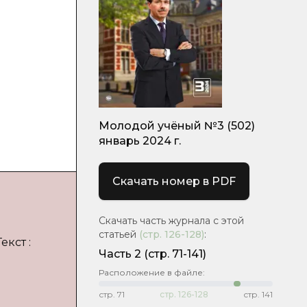
Молодой учёный №3 (502)
январь 2024 г.
Скачать номер в PDF
Скачать часть журнала с этой
статьей
(стр.
126-128
)
:
екст :
Часть 2
(стр. 71-141)
Расположение в файле:
стр.
71
стр.
126-128
стр.
141