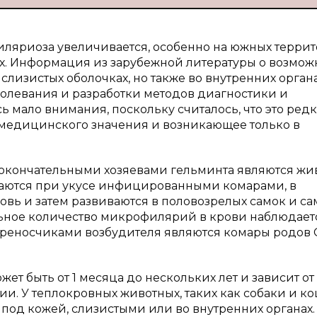
иляриоза увеличивается, особенно на южных терри
х. Информация из зарубежной литературы о возмож
слизистых оболочках, но также во внутренних органа
болевания и разработки методов диагностики и
 мало внимания, поскольку считалось, что это ред
 медицинского значения и возникающее только в
 окончательными хозяевами гельминта являются жи
ажаются при укусе инфицированными комарами, в
овь и затем развиваются в половозрелых самок и с
ьное количество микрофилярий в крови наблюдает
Переносчиками возбудителя являются комары родов C
т быть от 1 месяца до нескольких лет и зависит от
ии. У теплокровных животных, таких как собаки и ко
под кожей, слизистыми или во внутренних органах.