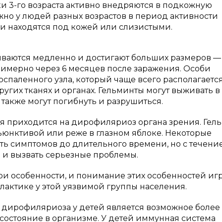
и 3-го возраста активно внедряются в подкожную
жно у людей разных возрастов в период активности
и находятся под кожей или слизистыми.
иваются медленно и достигают больших размеров —
римерно через 6 месяцев после заражения. Особи
спаленного узла, который чаще всего располагается
ругих тканях и органах. Гельминты могут выживать в
 также могут погибнуть и разрушиться.
ия приходится на дирофиляриоз органа зрения. Гел
ъюнктивой или реже в глазном яблоке. Некоторые
ь симптомов до длительного времени, но с течени
 и вызвать серьезные проблемы.
и особенности, и понимание этих особенностей иг
лактике у этой уязвимой группы населения.
 дирофиляриоза у детей является возможное более
остояние в организме. У детей иммунная система