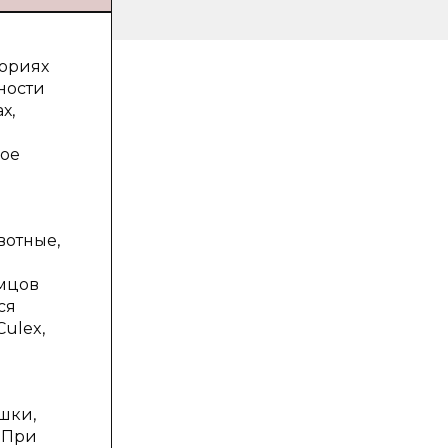
ториях
ности
х,
кое
вотные,
амцов
ся
ulex,
шки,
 При