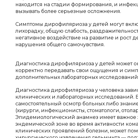
находится на стадии формирования, и инфекц
вызывать более серьезные осложнения.
Симптомы дирофиляриоза у детей могут включ
лихорадку, общую слабость, раздражительност
негативное воздействие на развитие и рост д
нарушения общего самочувствия.
Диагностика дирофиляриоза у детей может оказ
корректно передавать свои ощущения и симп
дополнительных лабораторных исследований
Диагностика дирофиляриоза у человека зави
клинических и лабораторных исследований.
самостоятельный осмотр больных либо знани
(хирурги, инфекционисты, стоматологи, отолар
Эпидемиологический анамнез имеет важное 
эндемической зоне во время активности ком
клинических проявлений болезни, может пом
хирургического извлечения гельминта — по