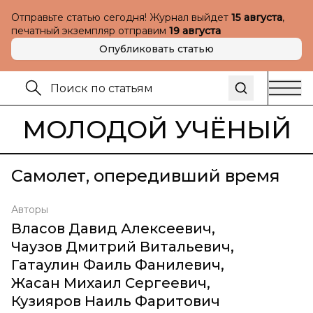
Отправьте статью сегодня! Журнал выйдет
15 августа
,
печатный экземпляр отправим
19 августа
Опубликовать статью
МОЛОДОЙ УЧЁНЫЙ
Самолет, опередивший время
Авторы
Власов Давид Алексеевич
,
Чаузов Дмитрий Витальевич
,
Гатаулин Фаиль Фанилевич
,
Жасан Михаил Сергеевич
,
Кузияров Наиль Фаритович