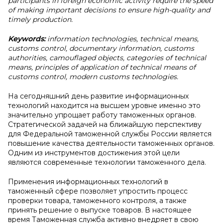
participants in foreign economic activity require the speed
of making important decisions to ensure high-quality and
timely production.
Keywords:
information technologies, technical means,
customs control, documentary information, customs
authorities, camouflaged objects, categories of technical
means, principles of application of technical means of
customs control, modern customs technologies.
На сегодняшний день развитие информационных
технологий находится на высшем уровне именно это
значительно упрощает работу таможенных органов.
Стратегической задачей на ближайшую перспективу
для Федеральной таможенной службы России является
повышение качества деятельности таможенных органов.
Одним из инструментов достижения этой цели
являются современные технологии таможенного дела.
Применения информационных технологий в
таможенный сфере позволяет упростить процесс
проверки товара, таможенного контроля, а также
принять решение о выпуске товаров. В настоящее
время Таможенная служба активно внедряет в свою