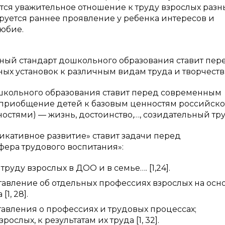
тся уважительное отношение к труду взрослых разн
руется раннее проявление у ребенка интересов и
юбие.
ый стандарт дошкольного образования ставит пер
х установок к различным видам труда и творчеств
школьного образования ставит перед современным
«приобщение детей к базовым ценностям российско
остями) — жизнь, достоинство,…, созидательный труд»
кативное развитие» ставит задачи перед
ера трудового воспитания»:
 труду взрослых в ДОО и в семье…. [1,24].
ставление об отдельных профессиях взрослых на осн
1, 28].
ставления о профессиях и трудовых процессах;
слых, к результатам их труда [1, 32].