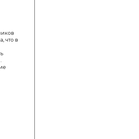
ников
, что в
ть
.
ие
я