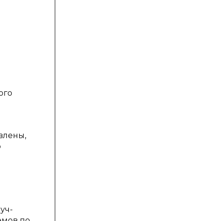
ого
влены,
о
уч-
емов по