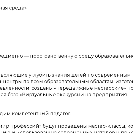
ная среда»
едметно — пространственную среду образовательн
озволяющие углубить знания детей по современным
центры по всем образовательным областям, изгото
вленности, созданы «передвижные мастерские» п
ая база «Виртуальные экскурсии на предприятия
одим компетентный педагог.
мир профессий» будут проведены мастер-классы, ко
ению и использованию современных методов и при