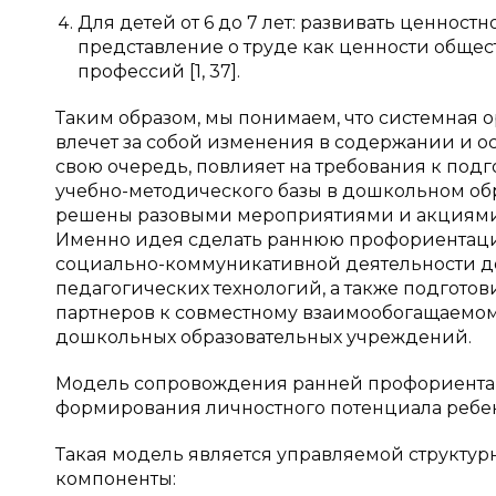
Для детей от 6 до 7 лет: развивать ценност
представление о труде как ценности общест
профессий [1, 37].
Таким образом, мы понимаем, что системная
влечет за собой изменения в содержании и ос
свою очередь, повлияет на требования к под
учебно-методического базы в дошкольном обр
решены разовыми мероприятиями и акциями,
Именно идея сделать раннюю профориентац
социально-коммуникативной деятельности д
педагогических технологий, а также подгото
партнеров к совместному взаимообогащаемом
дошкольных образовательных учреждений.
Модель сопровождения ранней профориентац
формирования личностного потенциала ребен
Такая модель является управляемой структур
компоненты: