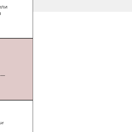
ели
я
 —
ли