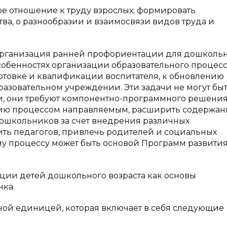
ное отношение к труду взрослых; формировать
ва, о разнообразии и взаимосвязи видов труда и
 организация ранней профориентации для дошколь
обенностях организации образовательного процесса
готовке и квалификации воспитателя, к обновлению
азовательном учреждении. Эти задачи не могут бы
 они требуют компонентно-программного решения
ию процессом направляемым, расширить содержан
ошкольников за счет внедрения различных
вить педагогов, привлечь родителей и социальных
у процессу может быть основой Программ развити
ии детей дошкольного возраста как основы
ка.
ной единицей, которая включает в себя следующие