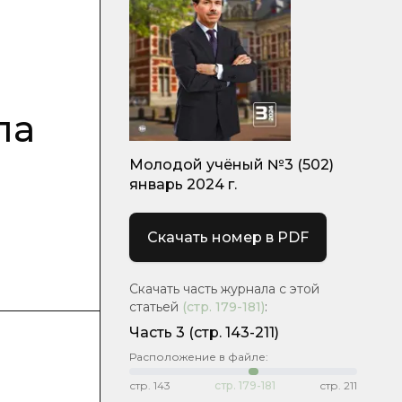
ла
Молодой учёный №3 (502)
январь 2024 г.
Скачать номер в PDF
Скачать часть журнала с этой
статьей
(стр.
179-181
)
:
Часть 3
(стр. 143-211)
Расположение в файле:
стр.
143
стр.
179-181
стр.
211