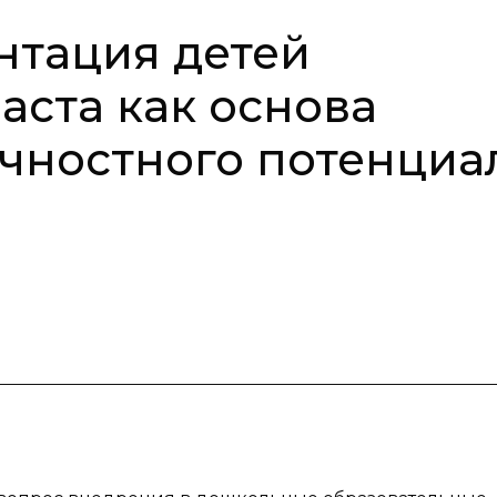
нтация детей
аста как основа
чностного потенциа