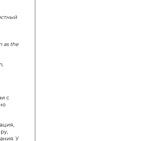
остный
n as the
n,
зи с
но
ация,
ру,
ания. У