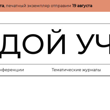
ста
, печатный экземпляр отправим
19 августа
ДОЙ У
нференции
Тематические журналы