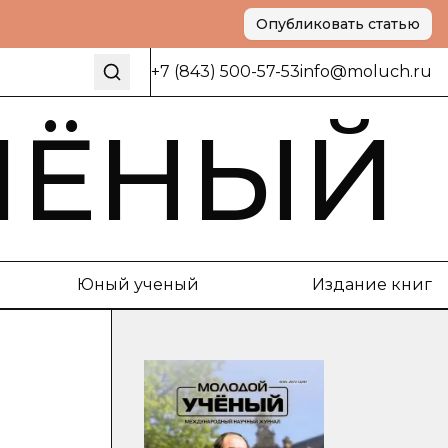
Опубликовать статью
+7 (843) 500-57-53
info@moluch.ru
ЧЁНЫЙ
Юный ученый
Издание книг