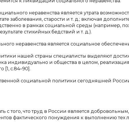
стремится к ликвидации социального неравенства.
социального неравенства является утрата возможност
те заболевания, старости и т. д.; включая дополни
ственно в рамках социальной среды (например, п
зультате стихийных бедствий и т. д.).
ного неравенства является социальное обеспечен
олитики нашей страны специалисты выделяют дост
ека индивидуально и общества в целом, реализаци
1, c.84–90].
ственной социальной политики сегодняшней Росси
ь с того, что труд в России является добровольным,
ентов фактического понуждения к выполнению тех 