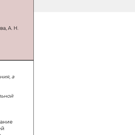
, А. Н.
ния, а
льной
зание
ей