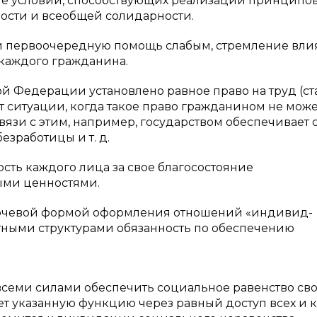
ие условий, способствующих реализации принципо
ности и всеобщей солидарности.
ей первоочередную помощь слабым, стремление влия
 каждого гражданина.
кой Федерации установлено равное право на труд (ст
т ситуации, когда такое право гражданином не може
язи с этим, например, государством обеспечивает 
зработицы и т. д.
ность каждого лица за свое благосостояние
ыми ценностями.
ключевой формой оформления отношений «индивид-
астными структурами обязанность по обеспечению
 всеми силами обеспечить социальное равенство св
ет указанную функцию через равный доступ всех и 