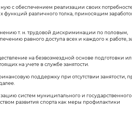
анную с обеспечением реализации своих потребност
 функций различного толка, приносящим заработо
нению т. н. трудовой дискриминации по половым,
ечению равного доступа всех и каждого к работе, 
ществление на безвозмездной основе подготовки и
ящих на учете в службе занятости.
финансовую поддержку при отсутствии занятости, п
далее.
изацию систем муниципального и государственного,
редством развития спорта как меры профилактики