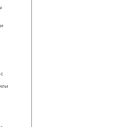
ы
 и
 с
 или