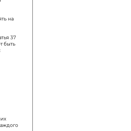
в
ть на
атья 37
т быть
с
оих
каждого