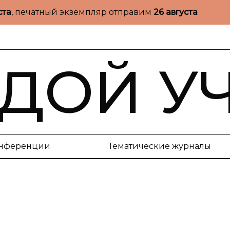
ста
, печатный экземпляр отправим
26 августа
ДОЙ У
нференции
Тематические журналы