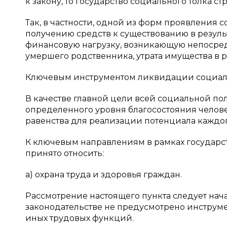
к закону, то государство социального толка 
Так, в частности, одной из форм проявления 
получению средств к существованию в результа
финансовую нагрузку, возникающую непосред
умершего родственника, утрата имущества в ре
Ключевым инструментом ликвидации социаль
В качестве главной цели всей социальной п
определенного уровня благосостояния челов
равенства для реализации потенциала каждого [
К ключевым направлениям в рамках государ
принято относить:
а) охрана труда и здоровья граждан.
Рассмотрение настоящего пункта следует начат
законодательстве не предусмотрено инструм
иных трудовых функций.