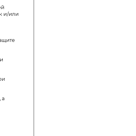
ей
к и/или
защите
ли
ри
 а