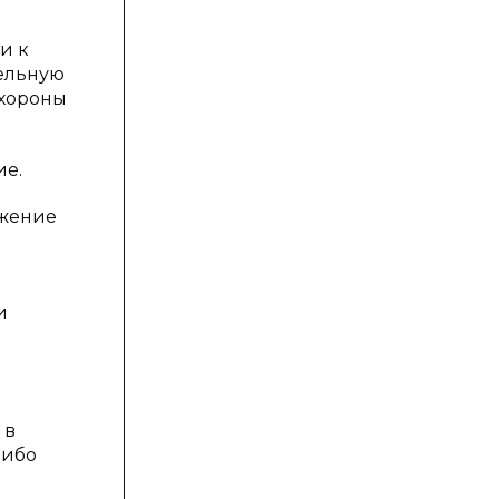
и к
тельную
охороны
ие.
ижение
я
и
 в
либо