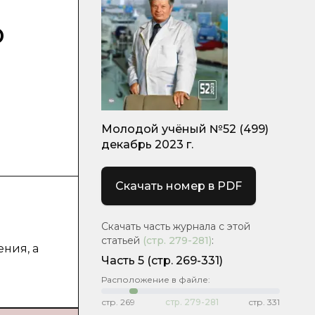
о
Молодой учёный №52 (499)
декабрь 2023 г.
Скачать номер в PDF
Скачать часть журнала с этой
статьей
(стр.
279-281
)
:
ния, а
Часть 5
(стр. 269-331)
Расположение в файле:
стр.
269
стр.
279-281
стр.
331