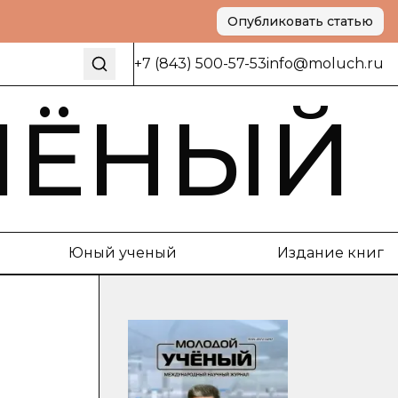
Опубликовать статью
+7 (843) 500-57-53
info@moluch.ru
ЧЁНЫЙ
Юный ученый
Издание книг