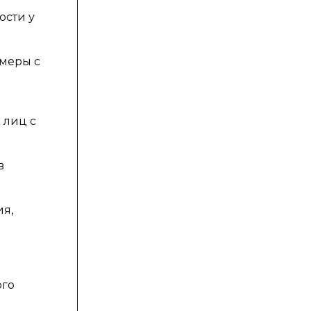
ости у
 меры с
 лиц с
в
ия,
ого