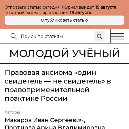
Отправьте статью сегодня! Журнал выйдет
15 августа
,
печатный экземпляр отправим
19 августа
Опубликовать статью
МОЛОДОЙ УЧЁНЫЙ
Правовая аксиома «один
свидетель — не свидетель» в
правоприменительной
практике России
Авторы
Макаров Иван Сергеевич
,
Портнова Арина Владимировна