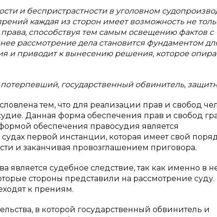
сти и беспристрастности в уголовном судопроизво
прений каждая из сторон имеет возможность не толь
и права, способствуя тем самым освещению фактов с
ннее рассмотрение дела становится фундаментом дл
я и приводит к вынесению решения, которое опира
 потерпевший, государственный обвинитель, защитн
словлена тем, что для реализации прав и свобод че
удие. Данная форма обеспечения прав и свобод гр
м формой обеспечения правосудия является
 судах первой инстанции, которая имеет свой поря
асти и заканчивая провозглашением приговора.
а является судебное следствие, так как именно в н
оторые стороны представили на рассмотрение суду.
еходят к прениям.
ельства, в которой государственный обвинитель и