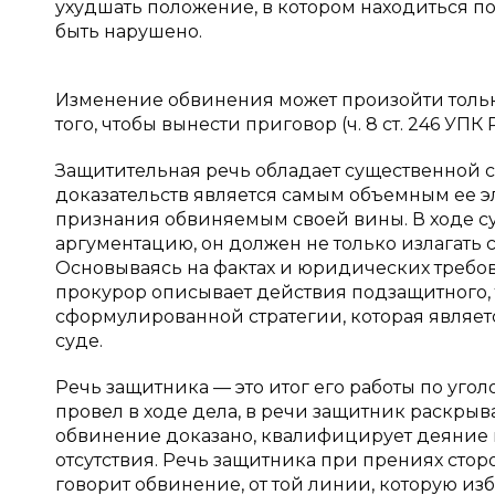
ухудшать положение, в котором находиться п
быть нарушено.
Изменение обвинения может произойти только
того, чтобы вынести приговор (ч. 8 ст. 246 УПК 
Защитительная речь обладает существенной 
доказательств является самым объемным ее э
признания обвиняемым своей вины. В ходе с
аргументацию, он должен не только излагать с
Основываясь на фактах и юридических требова
прокурор описывает действия подзащитного, т
сформулированной стратегии, которая являет
суде.
Речь защитника — это итог его работы по угол
провел в ходе дела, в речи защитник раскрыв
обвинение доказано, квалифицирует деяние и
отсутствия. Речь защитника при прениях сторо
говорит обвинение, от той линии, которую изб