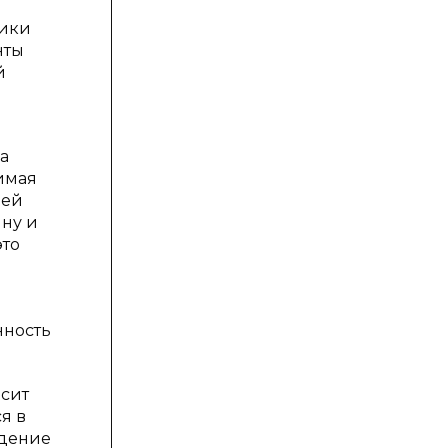
ники
нты
й
а
имая
оей
ину и
это
нность
осит
я в
едение