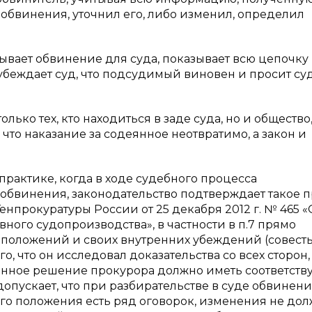
 обвинения, уточнил его, либо изменил, определил
вает обвинение для суда, показывает всю цепочку
убеждает суд, что подсудимый виновен и просит су
ько тех, кто находиться в заде суда, но и общество
что наказание за содеянное неотвратимо, а закон и
рактике, когда в ходе судебного процесса
 обвинения, законодательство подтверждает такое 
енпрокуратуры России от 25 декабря 2012 г. № 465 «
ного судопроизводства», в частности в п.7 прямо
х положений и своих внутренних убеждений (совесть
о, что он исследовал доказательства со всех сторон
Данное решение прокурора должно иметь соответст
допускает, что при разбирательстве в суде обвинен
 этого положения есть ряд оговорок, изменения не до