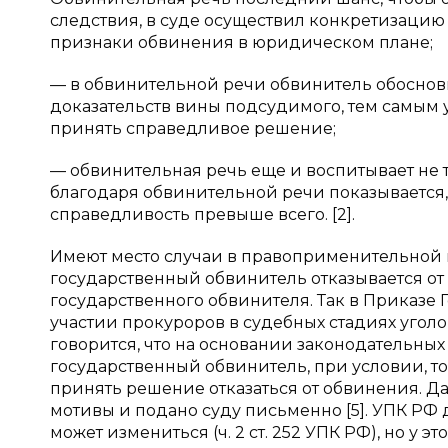
следствия, в суде осуществил конкретизацию
признаки обвинения в юридическом плане;
— в обвинительной речи обвинитель обосновы
доказательств вины подсудимого, тем самым 
принять справедливое решение;
— обвинительная речь еще и воспитывает не тол
благодаря обвинительной речи показывается, 
справедливость превыше всего. [2].
Имеют место случаи в правоприменительной п
государственный обвинитель отказывается от
государственного обвинителя. Так в Приказе Г
участии прокуроров в судебных стадиях уголов
говорится, что на основании законодательны
государственный обвинитель, при условии, тог
принять решение отказаться от обвинения. 
мотивы и подано суду письменно [5]. УПК РФ 
может измениться (ч. 2 ст. 252 УПК РФ), но у