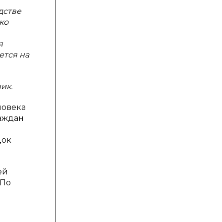
дстве
ко
я
ется на
ик.
ловека
аждан
док
ей
 По