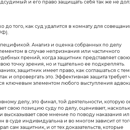
одсудимый и его право защищать себя так же не до
 до того, как суд удалится в комнату для совещани
РФ).
спецификой. Анализ и оценка собранных по делу
лементом в случае непризнания или частичного
удебных прений, когда защитник представляет свою
вою точку зрения, но и тщательно ее подкреплять.
ниях, защитник имеет право, как соглашаться с тем,
ак и опровергать это. Эффективная защита требует 
ся ключевым элементом любого выступления адвока
овному делу, это финал, той деятельности, которую о
ает свою позицию суду по делу, оценивает, насколь
 высказывает свое мнение по поводу наказания ил
н в суде индивидуальна и во многом зависит от того
рал сам защитник, и от тех доказательств, которые