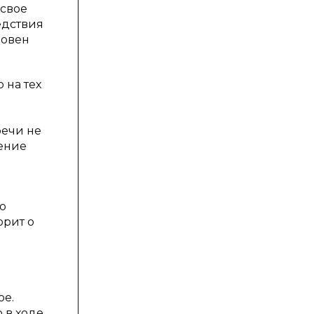
 свое
едствия
новен
 на тех
речи не
ение
о
орит о
ое.
 в ходе