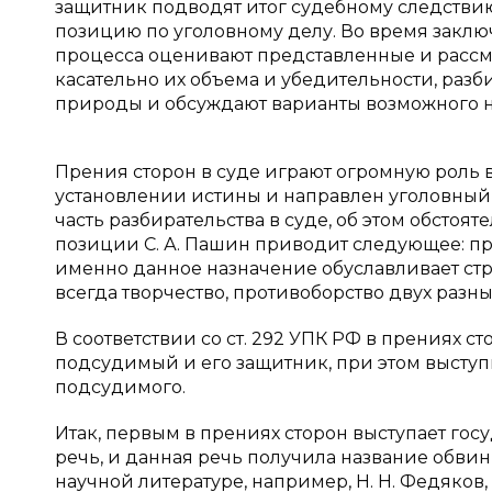
защитник подводят итог судебному следстви
позицию по уголовному делу. Во время заключ
процесса оценивают представленные и рассм
касательно их объема и убедительности, раз
природы и обсуждают варианты возможного н
Прения сторон в суде играют огромную роль в
установлении истины и направлен уголовный 
часть разбирательства в суде, об этом обстоят
позиции С. А. Пашин приводит следующее: пр
именно данное назначение обуславливает стру
всегда творчество, противоборство двух разных
В соответствии со ст. 292 УПК РФ в прениях 
подсудимый и его защитник, при этом выступи
подсудимого.
Итак, первым в прениях сторон выступает го
речь, и данная речь получила название обв
научной литературе, например, Н. Н. Федяков