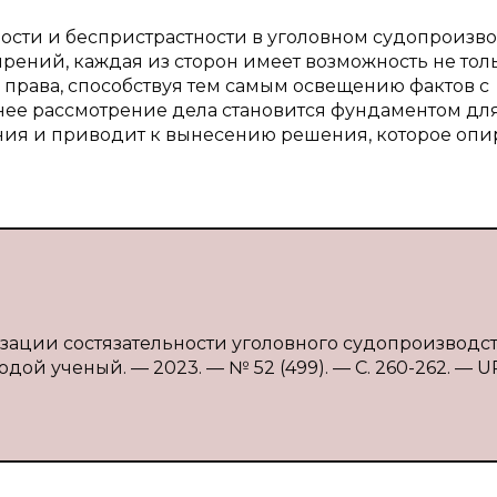
сти и беспристрастности в уголовном судопроизво
рений, каждая из сторон имеет возможность не тол
и права, способствуя тем самым освещению фактов с
ннее рассмотрение дела становится фундаментом дл
ия и приводит к вынесению решения, которое опи
изации состязательности уголовного судопроизводств
одой ученый. — 2023. — № 52 (499). — С. 260-262. — U