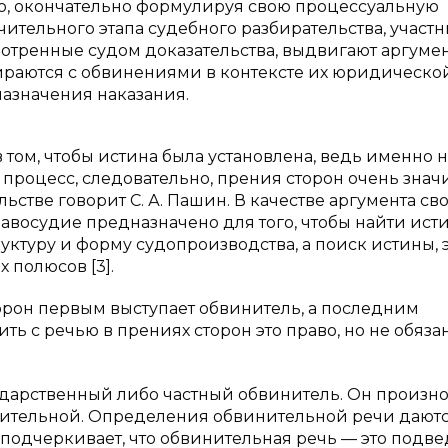
ю, окончательно формулируя свою процессуальную
ительного этапа судебного разбирательства, участ
отренные судом доказательства, выдвигают аргуме
бираются с обвинениями в контексте их юридическо
азначения наказания.
 том, чтобы истина была установлена, ведь именно н
процесс, следовательно, прения сторон очень знач
ельстве говорит С. А. Пашин. В качестве аргумента св
авосудие предназначено для того, чтобы найти ист
ктуру и форму судопроизводства, а поиск истины, 
 полюсов [3].
сторон первым выступает обвинитель, а последним
ть с речью в прениях сторон это право, но не обяза
сударственный либо частный обвинитель. Он произн
инительной. Определения обвинительной речи даютс
, подчеркивает, что обвинительная речь — это подв