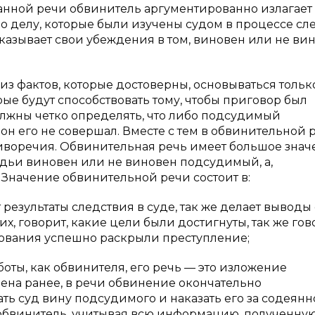
данной речи обвинитель аргументированно излагает
по делу, которые были изучены судом в процессе сл
ысказывает свои убеждения в том, виновен или не ви
 фактов, которые достоверны, основываться только
рые будут способствовать тому, чтобы приговор был
олжны четко определять, что либо подсудимый
н его не совершал. Вместе с тем в обвинительной 
иворечия. Обвинительная речь имеет большое знач
ьи виновен или не виновен подсудимый, а,
. Значение обвинительной речи состоит в:
результаты следствия в суде, так же делает выводы 
, говорит, какие цели были достигнуты, так же гов
дования успешно раскрыли преступление;
боты, как обвинителя, его речь — это изложение
дена ранее, в речи обвинение окончательно
ь суд вину подсудимого и наказать его за содеянн
обвинитель, учитывая всю информацию, полученную