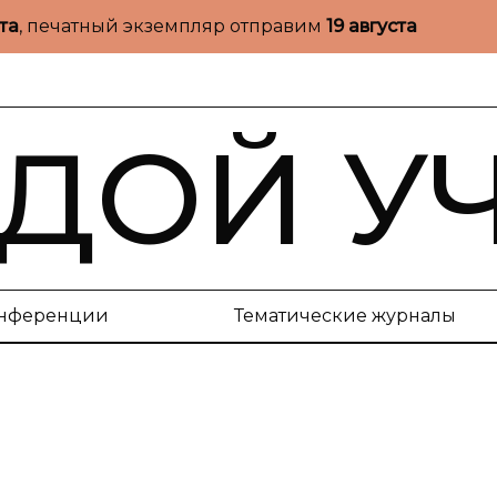
ста
, печатный экземпляр отправим
19 августа
ДОЙ У
нференции
Тематические журналы