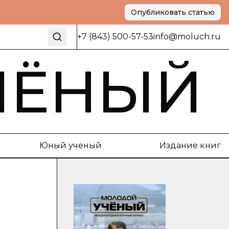
Опубликовать статью
+7 (843) 500-57-53
info@moluch.ru
ЧЁНЫЙ
Юный ученый
Издание книг