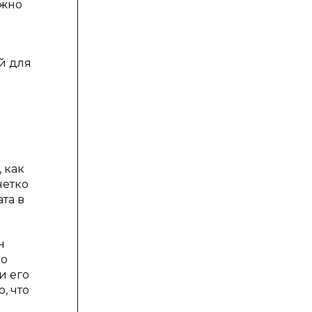
лжно
й для
 как
четко
та в
н
ко
и его
, что