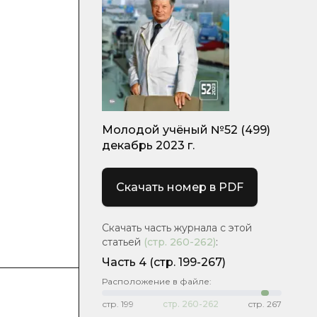
Молодой учёный №52 (499)
декабрь 2023 г.
Скачать номер в PDF
Скачать часть журнала с этой
статьей
(стр.
260-262
)
:
Часть 4
(стр. 199-267)
Расположение в файле:
стр.
199
стр.
260-262
стр.
267