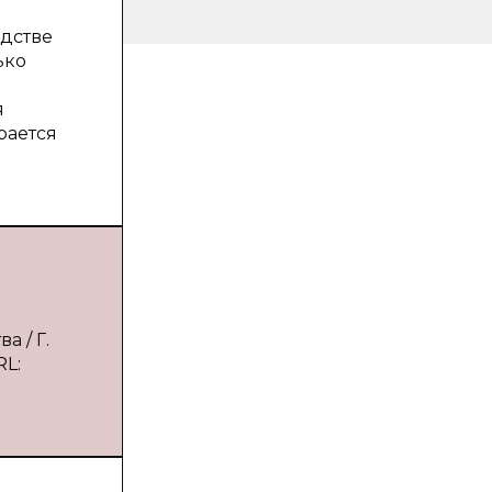
дстве
ько
я
рается
а / Г.
RL: