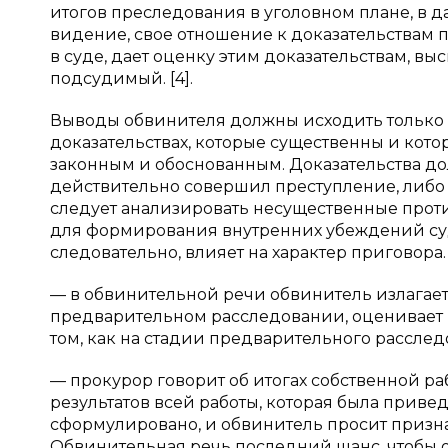
итогов преследования в уголовном плане, в 
видение, свое отношение к доказательствам 
в суде, дает оценку этим доказательствам, в
подсудимый. [4].
Выводы обвинителя должны исходить только из
доказательствах, которые существенны и кото
законным и обоснованным. Доказательства д
действительно совершил преступление, либо о
следует анализировать несущественные прот
для формирования внутренних убеждений суд
следовательно, влияет на характер приговора
— в обвинительной речи обвинитель излагает 
предварительном расследовании, оценивает их
том, как на стадии предварительного рассле
— прокурор говорит об итогах собственной ра
результатов всей работы, которая была приве
сформулировано, и обвинитель просит признат
Обвинительная речь последний шанс, чтобы 