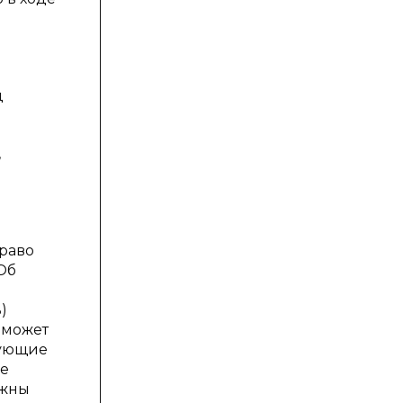
д
,
право
Об
)
, может
вующие
ие
лжны