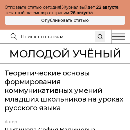
Отправьте статью сегодня! Журнал выйдет
22 августа
,
печатный экземпляр отправим
26 августа
Опубликовать статью
МОЛОДОЙ УЧЁНЫЙ
Теоретические основы
формирования
коммуникативных умений
младших школьников на уроках
русского языка
Автор
Шитикова София Вадимовна