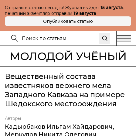
Отправьте статью сегодня! Журнал выйдет
15 августа
,
печатный экземпляр отправим
19 августа
Опубликовать статью
МОЛОДОЙ УЧЁНЫЙ
Вещественный состава
известняков верхнего мела
Западного Кавказа на примере
Шедокского месторождения
Авторы
Кадырбаков Ильгам Хайдарович
,
Меркулов Никита Олегович