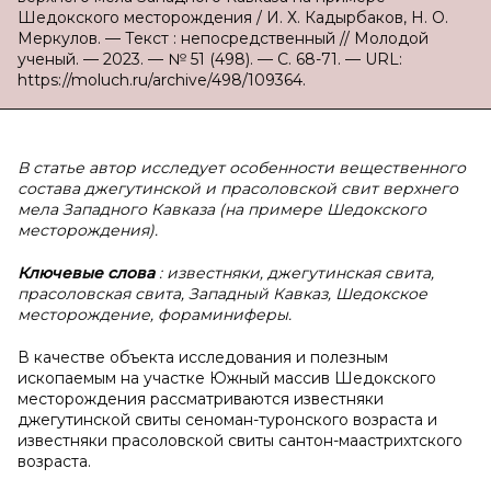
Шедокского месторождения / И. Х. Кадырбаков, Н. О.
Меркулов. — Текст : непосредственный // Молодой
ученый. — 2023. — № 51 (498). — С. 68-71. — URL:
https://moluch.ru/archive/498/109364.
В статье автор исследует особенности вещественного
состава джегутинской и прасоловской свит верхнего
мела Западного Кавказа (на примере Шедокского
месторождения).
Ключевые слова
: известняки, джегутинская свита,
прасоловская свита, Западный Кавказ, Шедокское
месторождение, фораминиферы.
В качестве объекта исследования и полезным
ископаемым на участке Южный массив Шедокского
месторождения рассматриваются известняки
джегутинской свиты сеноман-туронского возраста и
известняки прасоловской свиты сантон-маастрихтского
возраста.